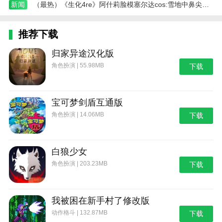
新闻
（最热）《生化4re》阿什莉脸模塞尔达cos:雪地中鼻尖微微发红
推荐下载
归家异途汉化版
角色扮演 | 55.98MB
下载
宝可梦剑盾互通版
角色扮演 | 14.06MB
下载
白狼少女
角色扮演 | 203.23MB
下载
我被困在新手村了修改版
动作格斗 | 132.87MB
下载