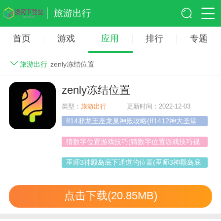
旅游出行
首页
游戏
应用
排行
专题
旅游出行
zenly冻结位置
zenly冻结位置
类型：
旅游出行
更新时间：2022-12-03
ff14邪龙王座龙巢神殿攻略(ff1412神大圣堂
位置)
猜数字位置游戏技巧(猜数字位置游戏技巧视
频)
巫师3神殿岛底下通道的位置(巫师3神殿岛底
下的通道钥匙)
点击下载(20.85MB)