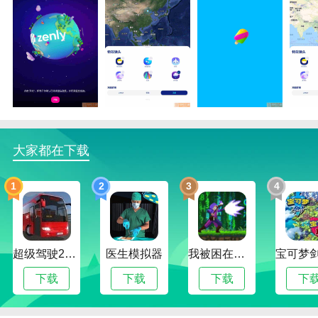
zenly冻结位置函数
1.zenly冻结位置就是提供各种有趣的语音包，用户可以
选择自己喜欢的下载到手机上。
2.支持在线更新。连接WiFi可以自动更新最新的地图资
源，信息更加准确。
大家都在下载
3.精准搜索位置信息，在搜索框输入关键词，找到对应
的城市、位置、设备等。
1
2
3
4
zenly冻结位置优势
1.导入语音播报服务，导航时不用一直查手机导航。使
用语音导航可以方便出行。
超级驾驶2022内置作弊菜单版
医生模拟器
我被困在新手村了修改版
2.在zenly冻结位置中输入旅行地点和目的地，准确快捷
下载
下载
下载
下
地在线搜索旅行，提供多种符合旅行要求的服务。
3.线上使用丰富的工具服务，提供电子狗、实时公交、