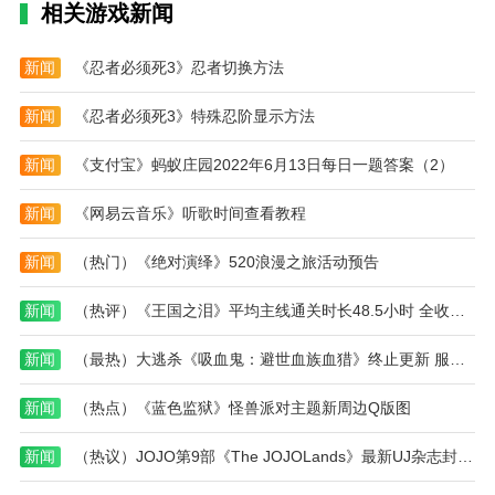
道
的
置
藏
相关游戏新闻
钥
通
答
宝
匙)
道
案)
箱
钥
位
新闻
《忍者必须死3》忍者切换方法
匙
置
在
大
新闻
《忍者必须死3》特殊忍阶显示方法
哪)
全)
新闻
《支付宝》蚂蚁庄园2022年6月13日每日一题答案（2）
新闻
《网易云音乐》听歌时间查看教程
新闻
（热门）《绝对演绎》520浪漫之旅活动预告
新闻
（热评）《王国之泪》平均主线通关时长48.5小时 全收集96小时!
新闻
（最热）大逃杀《吸血鬼：避世血族血猎》终止更新 服务器会继续运行
新闻
（热点）《蓝色监狱》怪兽派对主题新周边Q版图
新闻
（热议）JOJO第9部《The JOJOLands》最新UJ杂志封面公开