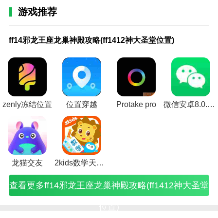
地铁地图、指南针等各种地图工具。
游戏推荐
zenly冻结位置功能
ff14邪
猜
巫
诛
ff14g12
猜
巫
诛
七
倩
日
死
巫
乱
梦
完
龙王座
数
师
仙
藏宝图
数
师
仙
魄
女
本
亡
师
舞
幻
美
ff14邪龙王座龙巢神殿攻略(ff1412神大圣堂位置)
1.输入支持目的地，让用户可以找到周边的地方，然后
龙巢神
字
3
手
采集地
字
3
手
游
幽
的
熔
3
水
模
世
就可以方便的找到地址周边的地方，找到周边的地方。
殿攻略
位
神
游
点
位
神
游
戏
魂
迪
炉
石
浒
拟
界
(ff1412
置
殿
寒
(ff14g11
置
殿
寒
攻
手
士
钥
化
宝
战
手
2.公交车、顺风车、自驾等大家都可以选择的导航方
神大圣
游
岛
潭
藏宝图
游
岛
潭
略
游
尼
匙
鸡
箱
手
游
堂位
戏
底
酒
位置)
戏
底
酒
秘
师
游
(死
蛇
(乱
游
捣
式。可以自由切换导航方式，出行更方便。
置)
技
下
攻
技
下
攻
籍
徒
戏
亡
胃
舞
攻
药
巧
通
略
巧
通
略
(七
任
攻
熔
怎
水
略
兔
3.在zenly冻结位置上，可以从时间、路线、收费等方式
(猜
道
(新
(数
道
(诛
魄
务
略
炉
么
浒
副
捕
zenly冻结位置
位置穿越
Protake pro
微信安卓8.0.30测试版
数
的
诛
学
的
仙
的
地
秘
钥
刷
宝
本
捉
(
中选择不同的方式。不同的方式有不同的优缺点。
字
位
仙
题
位
手
位
理
籍
匙
(巫
箱
隐
攻
位
置
手
猜
置
游
置)
攻
(日
前
师
位
藏
略
4.点击地图上的位置，查看更多优质服务，了解更多信
置
(巫
游
数
(巫
寒
略
本
置
3
置
宝
(完
息，并查看附近的地方。
游
师
寒
字
师
潭
(倩
迪
任
石
神
箱
美
戏
3
潭
和
3
酒
女
士
务
化
器)
(梦
世
技
神
酒
位
探
最
师
尼
位
鸡
幻
界
龙猫交友
2kids数学天天练内购版
巧
殿
位
置
索
新
徒
位
置)
蛇
模
抓
视
岛
置)
游
神
位
地
置)
位
拟
捣
查看更多ff14邪龙王座龙巢神殿攻略(ff1412神大圣堂
频)
底
戏)
殿
置)
理
置)
战
药
费
下
岛
任
手
兔
的
底
务
游
位
位置)
通
下
位
隐
置)