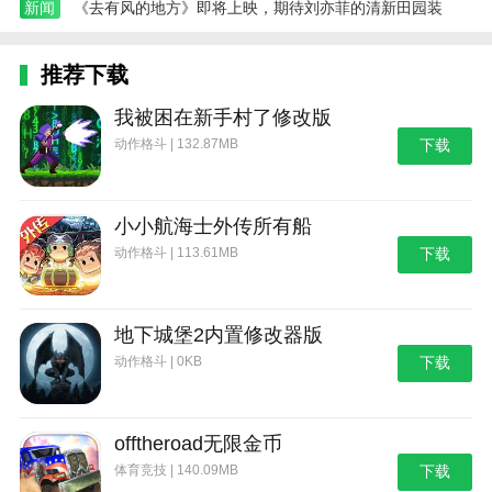
新闻
《去有风的地方》即将上映，期待刘亦菲的清新田园装
推荐下载
我被困在新手村了修改版
动作格斗 | 132.87MB
下载
小小航海士外传所有船
动作格斗 | 113.61MB
下载
地下城堡2内置修改器版
动作格斗 | 0KB
下载
offtheroad无限金币
体育竞技 | 140.09MB
下载