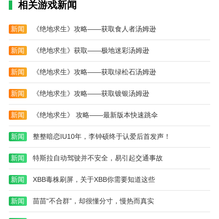
相关游戏新闻
2.兽耳桌面永久vip版你可以通过它来选择。内置了各种
风格类型的视频壁纸资源。
新闻
《绝地求生》攻略——获取食人者汤姆逊
3.可以自由选择众多精彩的特效视频，轻松设置为手机
壁纸，还可以随时更换壁纸。
新闻
《绝地求生》获取——极地迷彩汤姆逊
4.所有壁纸资源都可以直接查看和设置使用。只要在手
新闻
《绝地求生》攻略——获取绿松石汤姆逊
机上下载这个应用程序，就可以轻松自由地更换壁纸。
新闻
《绝地求生》攻略——获取镀银汤姆逊
新闻
《绝地求生》 攻略——最新版本快速跳伞
新闻
整整暗恋IU10年，李钟硕终于认爱后首发声！
新闻
特斯拉自动驾驶并不安全，易引起交通事故
新闻
XBB毒株刷屏，关于XBB你需要知道这些
新闻
苗苗“不合群”，却很懂分寸，慢热而真实