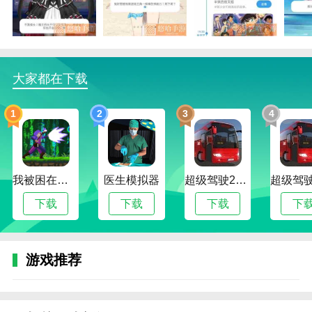
2.兽耳桌面永久vip版支持给自己喜欢的壁纸添加信息，
打造独一无二的个性化壁纸。
3.壁纸应用里有很多精选壁纸，每天都会推送给你。它
大家都在下载
们每天都在更新。你可以每天选择一种新的壁纸。
兽耳桌面永久vip版优势
1
2
3
4
1.壁纸的分类特别全面，包括游戏、电影、动画、可爱
宠物等等。
2.可以更直接的查看和应用各种酷炫多彩的视频壁纸，
我被困在新手村了修改版
医生模拟器
超级驾驶2022内置作弊菜单版
让你拥有好看的壁纸。
下载
下载
下载
下
壁纸有很多种。兽耳桌面永久vip版你可以选择用任何
他们喜欢的壁纸。
兽耳桌面永久vip版函数
游戏推荐
1.每个类别下都有大量壁纸资源供用户直接选择。兽耳
桌面永久vip版是一款针对手机用户的视频壁纸软件。