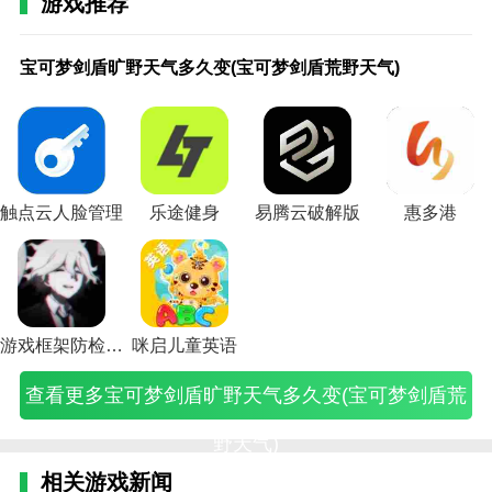
游戏推荐
精准本地天气是的，
宝可梦剑盾旷野天
ps4fifa19怎么双人
jump大乱斗支持本
气多久变(宝可梦剑
对战图解(ps4fifa19
地双人吗(jump大乱
宝可梦剑盾旷野天气多久变(宝可梦剑盾荒野天气)
1.精准本地天气app中提供的天气信息具有很高的权威
盾荒野天气)
怎么本地双人)
斗怎么双人对战必
性，数据由专业机构提供。
须要手柄吗)
2.实时监控雨雪雨情，实现分钟、公里天气预报。你可
以随时找到它，随时切换到不同的区域。
3.这个APP里的天气监测非常精准，你的出行可以伴随
触点云人脸管理
乐途健身
易腾云破解版
惠多港
降水时间，以及两小时内降水的准确预报。
4.它可以显示全国的天气，让您的旅行更加方便。打开
手机就能轻松知道所有的天气信息。
相关建议
游戏框架防检测防封
咪启儿童英语
冷暖天气可以为用户提供最新的天气情况。用户可以在
查看更多宝可梦剑盾旷野天气多久变(宝可梦剑盾荒
网上找到他们的位置。您也可以在这里添加不同的城市
位置，并直接在线查看。
野天气)
金昌天气这是一个非常有用的在线天气服务软件。有很
相关游戏新闻