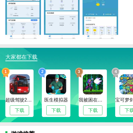
精准本地天气优势
1.我们可以随时使用这个应用程序。是生活必备软件，
可以实时向用户展示详细的天气信息。
2.精准本地天气APP可以通过当前区域的实时温度、体
感温度、湿度、风向、风向供你使用。
大家都在下载
3.这里也会有很多功能，比如降雨预报，天气播报，天
气查询，气温变化等。
1
2
3
4
精准本地天气亮点
1.在这里可以看到非常准确的天气数据，可以帮助你更
好的了解天气。
超级驾驶2022内置作弊菜单版
医生模拟器
我被困在新手村了修改版
2.精准本地天气你可以在app里轻松查看24小时内的天
下载
下载
下载
下
气变化，提前防止早晚温差过大。
3.有了这款APP的功能服务，我们可以提前了解天气情
况，方便你计划行程，穿着得体。