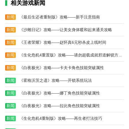
相关游戏新闻
2.了解每个软件下载安装的大小，选择自己喜欢的软件
新闻
《最后生还者重制版》攻略——新手注意指南
下载安装在手机上使用。很多有趣的资源都可以轻松使
用。
新闻
《沙雕日记》攻略——让美女身体暖和起来通关攻略
3.应用程序中提供的软件是免费的。它知道各种详细的
资源信息，可以随时随地在线下载，满足用户的需求。
新闻
《王者荣耀》攻略——赵怀真6元秒杀皮上线时间
新闻
《生化危机4重置版》攻略——请勿超载成就邪道解锁方法-请勿超载成就如何快速解锁
新闻
《白夜极光》攻略——卡夫卡角色技能突破属性
新闻
《霍格沃茨之遗》攻略——开锁系统玩法
新闻
《白夜极光》攻略——娜丁角色技能突破属性
新闻
《白夜极光》攻略——拉比角色技能突破属性
新闻
《生化危机4重制版》攻略——再生者打法技巧