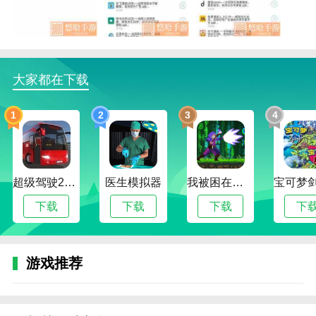
2.快速找到自己喜欢的。洋葱软件库根据自己的选择进
行分享，让用户获得丰富的资源。
3.实时更新最新应用，展示推荐的优质软件信息，支持
大家都在下载
轻松在线使用软件。
洋葱软件库优势
1
2
3
4
1.提供丰富的软件资源，让你可以清晰的了解资源信
息，洋葱软件库了解各类资源，轻松在线下载。
2.洋葱软件库可以实时在线查看游戏应用、经典榜单、
超级驾驶2022内置作弊菜单版
医生模拟器
我被困在新手村了修改版
软件的内容。
下载
下载
下载
下
3.及时显示最新的申请信息，让你清楚了解各种资源数
据库的内容，实时阅读和了解资源的详细信息。
洋葱软件库函数
游戏推荐
1.它是一款超级全面的软件资源共享应用，拥有大量优
质资源。你可以在这里查看不同的分类软件洋葱软件
库。