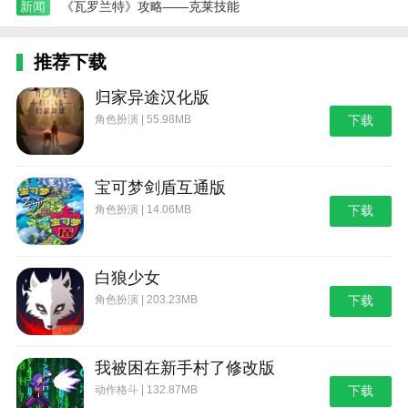
新闻
《瓦罗兰特》攻略——克莱技能
推荐下载
归家异途汉化版
角色扮演 | 55.98MB
下载
宝可梦剑盾互通版
角色扮演 | 14.06MB
下载
白狼少女
角色扮演 | 203.23MB
下载
我被困在新手村了修改版
动作格斗 | 132.87MB
下载