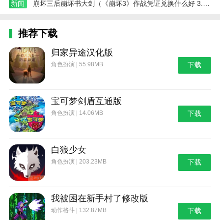
新闻
崩坏三后崩坏书大剑（《崩坏3》作战凭证兑换什么好 3.8作战凭证优先兑换推荐）
推荐下载
归家异途汉化版
角色扮演 | 55.98MB
下载
宝可梦剑盾互通版
角色扮演 | 14.06MB
下载
白狼少女
角色扮演 | 203.23MB
下载
我被困在新手村了修改版
动作格斗 | 132.87MB
下载