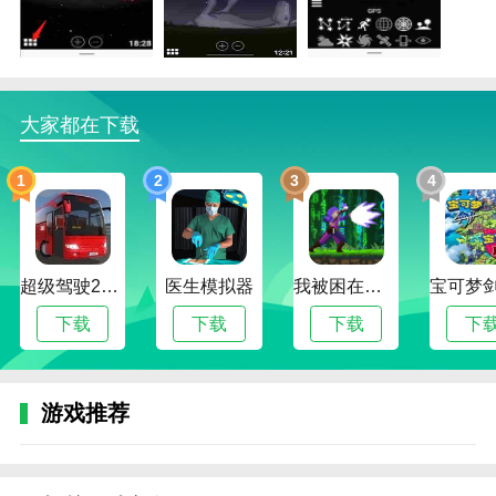
大家都在下载
stellarium破解版描述
1.是一款专注于天文知识的学习应用，将丰富的天文知
1
2
3
4
识和天文工具融入平台。
2.stellarium破解版为广大用户建立虚拟天文馆，让您及
时了解各类专业天文信息。
超级驾驶2022内置作弊菜单版
医生模拟器
我被困在新手村了修改版
3.stellarium破解版提供的所有景观都有3D影像，可以
下载
下载
下载
下
完全沉浸在软件中进行各种理解。
stellarium破解版函数
1.用户可以缩放查询具体的天文情况，stellarium破解版
游戏推荐
了解各个星体的知识。
2.stellarium破解版是一个非常真实的星空平台。各位朋