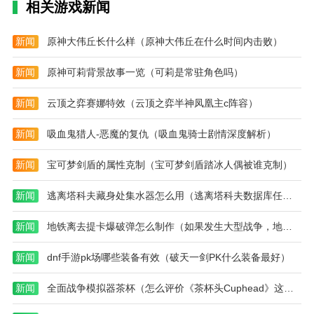
友，快来找你喜欢的美好内容吧。
相关游戏新闻
3.在这里你可以获得各种你没有的明星知识。可以网上
新闻
原神大伟丘长什么样（原神大伟丘在什么时间内击败）
学习。这个辅助工具是专门为那些天文爱好者设计的。
新闻
原神可莉背景故事一览（可莉是常驻角色吗）
stellarium破解版亮点
1.星表完整，stellarium破解版包含60多万个行星星表。
新闻
云顶之弈赛娜特效（云顶之弈半神凤凰主c阵容）
你需要了解天文学的所有知识。
新闻
吸血鬼猎人-恶魔的复仇（吸血鬼骑士剧情深度解析）
2.内容丰富。可查询的天文内容包括人造卫星、国际空
间站等类型。
新闻
宝可梦剑盾的属性克制（宝可梦剑盾踏冰人偶被谁克制）
3.真实还原:整个宇宙真实还原，你可以体验沉浸式学习
新闻
逃离塔科夫藏身处集水器怎么用（逃离塔科夫数据库任务2攻略）
的乐趣。
新闻
地铁离去提卡爆破弹怎么制作（如果发生大型战争，地铁站可以做防空洞吗）
新闻
dnf手游pk场哪些装备有效（破天一剑PK什么装备最好）
新闻
全面战争模拟器茶杯（怎么评价《茶杯头Cuphead》这款游戏）