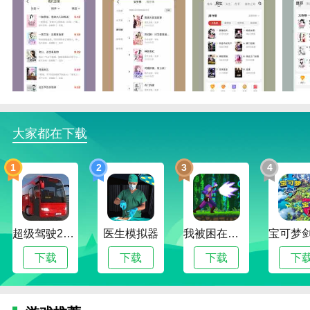
连尚读书赚钱版亮点
1.在连尚读书赚钱版上，会根据长期阅读类型进行个性
化推荐，防止书荒。
2.添加小说后，可以将用户喜欢的小说添加到书柜中，
打开软件阅读。
大家都在下载
3.阅读记录。看过的小说都有详细的记录，可以查看相
应的阅读信息。
1
2
3
4
连尚读书赚钱版函数
1.连尚读书赚钱版支持搜索内容。输入你想看的小说名
字，软件可以查看详细信息。
超级驾驶2022内置作弊菜单版
医生模拟器
我被困在新手村了修改版
2.平台会实时推荐小说，每天推荐各类小说和书籍，打
下载
下载
下载
下
开软件查看网站内容。
3.整合资源，整合各种优质小说资源等。，比实时阅读
这些小说更稳定，更智能。