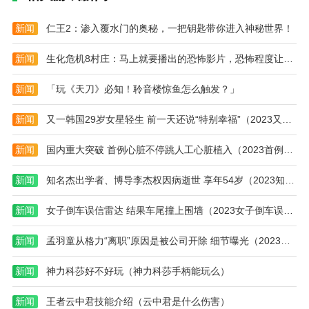
赚
点
赚
钱
赚
钱
攻
钱
攻
新闻
仁王2：渗入覆水门的奥秘，一把钥匙带你进入神秘世界！
略
心
略
大
得)
大
新闻
生化危机8村庄：马上就要播出的恐怖影片，恐怖程度让人咋舌！
全)
全)
新闻
「玩《天刀》必知！聆音楼惊鱼怎么触发？」
新闻
又一韩国29岁女星轻生 前一天还说“特别幸福”（2023又一韩国女星轻生）
新闻
国内重大突破 首例心脏不停跳人工心脏植入（2023首例心脏不停跳植入）
新闻
知名杰出学者、博导李杰权因病逝世 享年54岁（2023知名杰出学者李杰权病逝）
新闻
女子倒车误信雷达 结果车尾撞上围墙（2023女子倒车误雷达像撞上围墙）
新闻
孟羽童从格力“离职”原因是被公司开除 细节曝光（2023孟羽童被公司开除）
新闻
神力科莎好不好玩（神力科莎手柄能玩么）
新闻
王者云中君技能介绍（云中君是什么伤害）