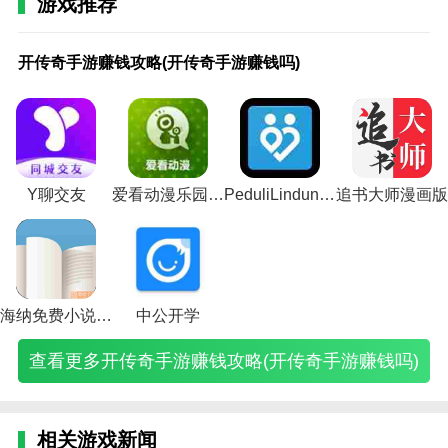
游戏推荐
连尚读书赚钱版优势
开
梦
梦
梦
倩
倩
倩
倩
手
手
手
侠
罪
大
梦幻
梦
梦
梦
1.连尚读书赚钱版是一键搜索，将支持用户基于多个关
传
幻
幻
幻
女
女
女
女
机
游
游
客
恶
话
手游
幻
幻
幻
开传奇手游赚钱攻略(开传奇手游赚钱吗)
奇
手
手
西
幽
幽
幽
幽
战
大
梦
风
都
西
快速
手
手
西
键词在此找到独家小说资源。
手
游
游
游
魂
魂
魂
魂
略
话
幻
云
市
游
赚钱
游
游
游
游
快
新
游
手
手
手
手
游
新
西
传
手
手
攻略
新
赚
游
2.保存进度。还可以保存小说的实时阅读进度，可以轻
赚
速
区
戏
游
游
游
游
戏
区
游
单
游
游
(梦幻
区
金
戏
松查看上一篇小说的阅读进度。
钱
赚
賺
赚
版
大
贫
平
赚
赚
赚
机
赚
土
手游
賺
额
赚
攻
钱
錢
钱
挣
神
民
民
钱
钱
钱
赚
钱
豪
赚钱
錢
攻
钱
略
攻
攻
攻
钱
教
玩
玩
攻
攻
攻
钱
攻
赚
攻略
攻
略
攻
3.利用精致阅读主题的主题设置，可以全面提升基础阅
(开
略
略
略
攻
你
家
家
略
略
略
攻
略
钱
2021)
略
(梦
略
Y聊交友
爱看动漫乐园免费会员
PeduliLindungi免注册版
追书大师漫画版
读体验。
传
(梦
(梦
(梦
略
赚
攻
赚
(手
(大
(梦
略
(罪
攻
(梦
幻
(游
奇
幻
幻
幻
(倩
钱
略
钱
机
话
幻
(侠
恶
略
幻
手
戏
4.免费小说。平台上的所有小说都是免费的。你可以自
手
手
新
西
女
攻
(倩
攻
战
手
手
客
都
(大
手
游
梦
游
游
区
游
幽
略
女
略
略
游
游
风
市
话
游
快
幻
由选择你想看的小说。
赚
快
赚
赚
魂
(倩
幽
(倩
游
新
快
云
手
西
新
速
西
钱
速
钱
rmb
端
女
魂
女
戏
区
速
传
游
游
区
赚
游
吗)
赚
攻
攻
游
幽
手
幽
赚
怎
赚
单
赚
手
赚
钱
如
海纳免费小说旧版
中公开学
钱
略)
略)
赚
魂
游
魂
钱
么
钱
机
钱
游
钱
攻
何
攻
钱
手
平
手
攻
赚
攻
手
攻
十
攻
略)
赚
查看更多开传奇手游赚钱攻略(开传奇手游赚钱吗)
略
攻
游
民
游
略
钱)
略)
机
略
大
略
钱)
图)
略)
大
玩
平
软
版
下
土
大
神
家
民
件)
攻
载)
豪)
全)
教
的
玩
略)
你
一
家
相关游戏新闻