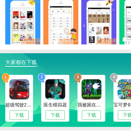
书书屋精品小说完结版优势
1.一个高质量的小说阅读平台，书书屋精品小说完结版
可以在线查看大量书籍，软件提供一键下载功能。
2.让你随时随地关注书籍，每天看排行榜，推荐最新小
说，让你不缺书。
3.简洁无广告的小说阅读工具，简洁的界面设计，丰富
大家都在下载
的小说题材，会为你创造更好的阅读乐趣。
书书屋精品小说完结版函数
1
2
3
4
1.书书屋精品小说完结版拥有完善的图书阅读功能和多
种定制阅读模式。
2、书书屋精品小说完结版可以根据自己的阅读习惯来
超级驾驶2022内置作弊菜单版
医生模拟器
我被困在新手村了修改版
设置。
下载
下载
下载
下
3.阅读方法质量很高，用起来也比较有趣。
4.可以直接保存，随时可以直接读取书书屋精品小说完