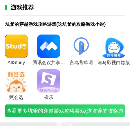
结版。
游戏推荐
书书屋精品小说完结版亮点
坑
全
渣
重
全
世
游
游
全
星
游
阿
穿
坑
全
师
逃
英
luci
爹
能
攻
生
能
界
戏
戏
能
际
戏
甘
越
爹
能
傅
脱
雄
妖人
坑爹的穿越游戏攻略游戏(这坑爹的攻略游戏小说)
1.书书屋精品小说完结版软件小说很全，更新很快。
的
攻
生
之
攻
最
攻
我
奇
陆
攻
左
坑
的
奇
魔
游
联
人
穿
略
存
医
略
游
略
的
才
战
略
回
爹
穿
才
域
戏
盟
阅
2.软件不会弹出任何广告，用户可以放心阅读。
越
游
攻
娇
游
戏
(游
男
九
队
我
忆
的
越
九
下
不
之
游
戏
略
游
戏
攻
戏
友
指
小
的
录
游
游
指
载
看
指
3.用户每天可以领取大量图书优惠券，每月发放一个礼
戏
在
游
戏
在
略
攻
很
仙
游
法
(阿
戏
戏
仙
(魔
攻
尖
攻
线
戏
攻
线
(世
略
调
尊
戏
国
甘
攻
养
尊
域
略
浮
包，并获得奖励。
略
完
(渣
略
完
界
小
皮
(九
秘
男
左
略
成
(全
小
(逃
生
游
结
攻
(重
结
游
说)
攻
指
籍
友
回
(这
攻
能
说
脱
(英
AllStudy
腾讯会议共享电脑
言鸟背单词
河马影视白嫖版
编辑推荐
戏
(全
生
生
(全
戏
略
仙
(星
(游
忆
坑
略
奇
下
游
雄
(这
能
存
之
能
攻
(游
尊
际
戏
录
爹
(穿
才
载)
戏
联
中文网八一版全文免费阅读下载:看喜欢的小说也相对
坑
攻
攻
医
攻
略
戏
全
攻
攻
有
的
越
九
不
盟
方便。没有广告内容，不会打扰你。绿色广告免费阅读
爹
略
略
娇
略
小
我
部
略
略
声
穿
养
指
看
之
的
游
游
破
游
说
的
小
手
我
小
越
成
仙
攻
指
界面等你开启，让你的阅读更加流畅，为你提供更多阅
攻
戏
戏
解
戏
孤
男
说)
册
的
说)
游
游
尊
略
尖
读选择。
略
完
类
版
在
橙)
友
小
法
戏
戏
有
小
浮
甄会选
省乐
游
整
似
完
线
很
说)
国
完
小
声
说)
生
一日读本:小说资源可以免费阅读，这是全文资源。软
戏
版)
小
结)
完
调
男
结)
说)
小
小
查看更多坑爹的穿越游戏攻略游戏(这坑爹的攻略游
小
说)
结
皮
友
说)
说)
件里确实有免费资源。不需要充值，可以及时欣赏有趣
说)
免
攻
小
的小说。
费
略
说)
戏小说)
阅
小