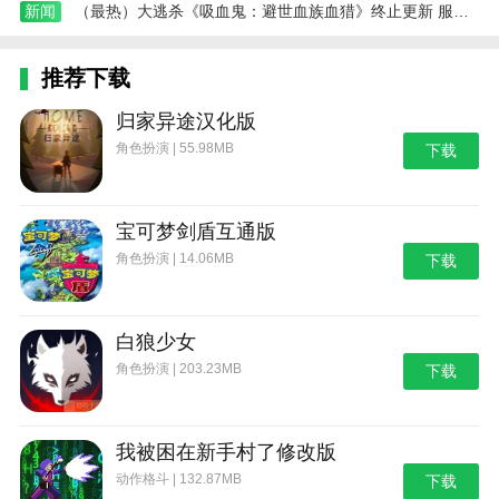
新闻
（最热）大逃杀《吸血鬼：避世血族血猎》终止更新 服务器会继续运行
推荐下载
归家异途汉化版
角色扮演 | 55.98MB
下载
宝可梦剑盾互通版
角色扮演 | 14.06MB
下载
白狼少女
角色扮演 | 203.23MB
下载
我被困在新手村了修改版
动作格斗 | 132.87MB
下载