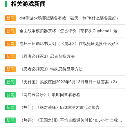
读)
说)
相关游戏新闻
新闻
dnf手游pk场哪些装备有效（破天一剑PK什么装备最好）
新闻
全面战争模拟器茶杯（怎么评价《茶杯头Cuphead》这款游戏）
新闻
崩坏三后崩坏书大剑（《崩坏3》作战凭证兑换什么好 3.8作战凭证优先兑换推荐）
新闻
《忍者必须死3》忍者切换方法
新闻
《忍者必须死3》特殊忍阶显示方法
新闻
《支付宝》蚂蚁庄园2022年6月13日每日一题答案（2）
新闻
《网易云音乐》听歌时间查看教程
新闻
（热门）《绝对演绎》520浪漫之旅活动预告
新闻
（热评）《王国之泪》平均主线通关时长48.5小时 全收集96小时!