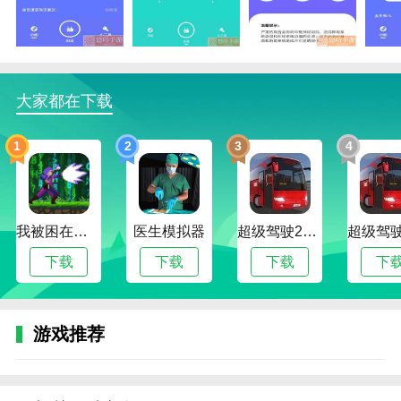
比特精灵绿色版函数
1.比特精灵绿色版收藏标签和特殊收藏功能有助于保存
URL标签以便于访问。
2.分类搜索，原有的标签分类搜索功能，可以根据分类
大家都在下载
更准确的找到内容。
1
2
3
4
3.自定义分类。用户可以根据自己的搜索习惯，设置自
己的搜索分类标签。
比特精灵绿色版函数
我被困在新手村了修改版
医生模拟器
超级驾驶2022内置作弊菜单版
1.快速搜索，完成类目选择，一键轻松获得搜索结果。
下载
下载
下载
下
2.比特精灵绿色版作为一款环保干净的搜索工具，运行
速度非常快，还能上网。
3.通过集成著名搜索引擎的全面搜索，您可以自由切换
游戏推荐
搜索模式，找到所需资源。
比特精灵绿色版亮点