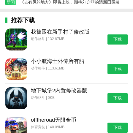
新闻
《去有风的地方》即将上映，期待刘亦菲的清新田园装
推荐下载
我被困在新手村了修改版
动作格斗 | 132.87MB
下载
小小航海士外传所有船
动作格斗 | 113.61MB
下载
地下城堡2内置修改器版
动作格斗 | 0KB
下载
offtheroad无限金币
体育竞技 | 140.09MB
下载