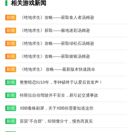
相关游戏新闻
1.个人搜索历史和以前访问过的网站，请随时查看，不
要丢失重要页面。
新闻
《绝地求生》攻略——获取食人者汤姆逊
2.把浏览器和搜索工具的功能结合起来，把两个应用的
优点结合起来。
新闻
《绝地求生》获取——极地迷彩汤姆逊
3.比特精灵绿色版就是使用新内核优化搜索速度，搜索
新闻
《绝地求生》攻略——获取绿松石汤姆逊
体验会更加完美。
新闻
《绝地求生》攻略——获取镀银汤姆逊
4.软件兼容性完美，可以同时兼容不同系统的手机，满
足其他搜索需求。
新闻
《绝地求生》 攻略——最新版本快速跳伞
新闻
整整暗恋IU10年，李钟硕终于认爱后首发声！
新闻
特斯拉自动驾驶并不安全，易引起交通事故
新闻
XBB毒株刷屏，关于XBB你需要知道这些
新闻
苗苗“不合群”，却很懂分寸，慢热而真实