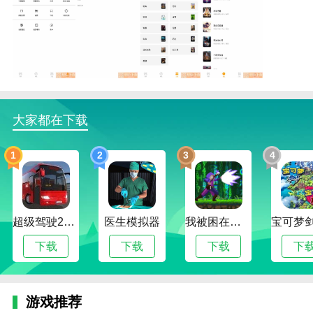
锤子小说函数
1.为了免费看小说，每天会在锤子小说APP上提供各种
奖励。
大家都在下载
2.有数百万本好书。里面有数百万本好书。可以看各种
免费的书。
1
2
3
4
3.不仅可以看原著小说，还可以看原著小说。你可以知
道你想看什么小说。
锤子小说亮点
超级驾驶2022内置作弊菜单版
医生模拟器
我被困在新手村了修改版
1.经常选择，或者可以看到用户一致的选择才使用。有
下载
下载
下载
下
许多必要的阅读工具包。
2.锤子小说APP可以提供全面的阅读功能和内部功能。
随意搜索喜欢的小说。
游戏推荐