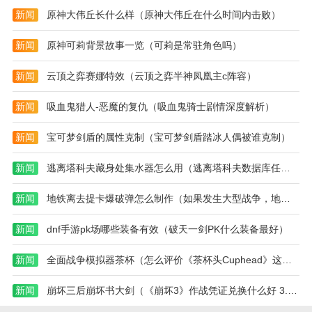
源丰富，还根据你读过的书推荐了相关小说，方便大家
新闻
原神大伟丘长什么样（原神大伟丘在什么时间内击败）
阅读。可以主动搜索喜欢的小说，用小说，找关键词或
者名字，不断更新各种小说，看很多新小说。
新闻
原神可莉背景故事一览（可莉是常驻角色吗）
万象小说是一个非常方便的移动阅读工具。有了这个软
新闻
云顶之弈赛娜特效（云顶之弈半神凤凰主c阵容）
件，任何人都可以随时随地阅读自己喜欢的小说。很多
免费资源可以让你不花钱看小说，富豪榜也会更新。你
新闻
吸血鬼猎人-恶魔的复仇（吸血鬼骑士剧情深度解析）
可以很容易的找到任何人都可以看的小说，看别人的书
新闻
宝可梦剑盾的属性克制（宝可梦剑盾踏冰人偶被谁克制）
评，和别人交流，讨论小说的情节。很多给大家的分类
都会改进，根据不同的小说进行分类。小说比较好找。
新闻
逃离塔科夫藏身处集水器怎么用（逃离塔科夫数据库任务2攻略）
也可以直接搜索喜欢的小说。
新闻
地铁离去提卡爆破弹怎么制作（如果发生大型战争，地铁站可以做防空洞吗）
新闻
dnf手游pk场哪些装备有效（破天一剑PK什么装备最好）
新闻
全面战争模拟器茶杯（怎么评价《茶杯头Cuphead》这款游戏）
新闻
崩坏三后崩坏书大剑（《崩坏3》作战凭证兑换什么好 3.8作战凭证优先兑换推荐）