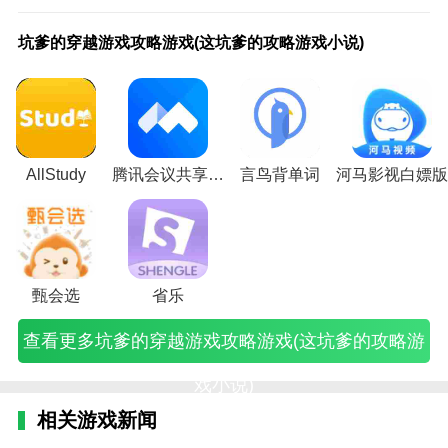
3.主题分类。每部小说都按照不同的主题分类，很容易
坑
渣
世
游
游
全
星
游
阿
坑
全
师
逃
英
lucienbonnet
恐
爹
攻
界
戏
戏
能
际
戏
甘
爹
能
傅
脱
雄
妖人(俗世妖
怖
找到喜欢的小说。
坑爹的穿越游戏攻略游戏(这坑爹的攻略游戏小说)
的
生
最
攻
我
奇
陆
攻
左
的
奇
魔
游
联
人七七在线
游
穿
存
游
略
的
才
战
略
回
穿
才
域
戏
盟
阅读小说)
戏
锤子小说体验
越
攻
戏
(游
男
九
队
我
忆
越
九
下
不
之
攻
游
略
攻
戏
友
指
小
的
录
游
指
载
看
指
略
1.在搜索小说的时候，可以用小说关键词来引导搜索小
戏
游
略
攻
很
仙
游
法
(阿
戏
仙
(魔
攻
尖
起
说，也可以通过搜索作家来搜索小说。
攻
戏
(世
略
调
尊
戏
国
甘
养
尊
域
略
浮
点
略
(渣
界
小
皮
(九
秘
男
左
成
(全
小
(逃
生
(恐
2.锤子小说APP会主动推荐，根据你看过的小说推荐，
游
攻
游
说)
攻
指
籍
友
回
攻
能
说
脱
(英
怖
AllStudy
腾讯会议共享电脑
言鸟背单词
河马影视白嫖版
戏
生
戏
略
仙
(星
(游
忆
略
奇
下
游
雄
游
帮你轻松找到你想看的。
(这
存
攻
(游
尊
际
戏
录
(穿
才
载)
戏
联
戏
坑
攻
略
戏
全
攻
攻
有
越
九
不
盟
通
3.提供日夜模式，让每个人都可以在不伤害眼睛的情况
爹
略
小
我
部
略
略
声
养
指
看
之
关
下阅读。
的
游
说
的
小
手
我
小
成
仙
攻
指
指
攻
戏
孤
男
说)
册
的
说)
游
尊
略
尖
南
略
类
橙)
友
小
法
戏
有
小
浮
小
4.在线阅读，能读到更多喜欢的小说的在线阅读，还是
甄会选
省乐
游
似
很
说)
国
小
声
说)
生
说)
给人不错的感觉。
戏
小
调
男
说)
小
小
查看更多坑爹的穿越游戏攻略游戏(这坑爹的攻略游
小
说)
皮
友
说)
说)
相关建议
说)
攻
小
略
说)
戏小说)
青木就是每天帮你看小说的软件。它有很多图书资源，
小
说)
你可以找到任何一种你想看的书。它还提供了一个非常
相关游戏新闻
详细的分类栏。你可以每天自己找想看的小说。不仅资