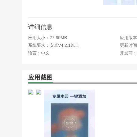
梦幻模拟战手游机羁绊攻略
完美世界手游精灵洗炼攻略
乐其爱水印精灵软件内容
我的世界精灵宝可梦的游戏
精灵超进化手游攻略大全(
详细信息
1.轻松编辑照片，一键去除水印，保护照片产权防盗，打
口袋妖怪手游精灵升级攻略
精灵传说单机游戏秘籍(精
应用大小：27.60MB
应用版本：
2.乐其爱水印精灵里面也有很多功能，可以轻松快速的在
口袋妖怪极光石游戏攻略(
系统要求：安卓V4.2.1以上
更新时间：
3.简单的操作模式，满足您的各种维修需求。水印真的很
口袋妖怪手游精灵升级攻略
语言：中文
开发商：
完美世界手游任务送精灵攻
乐其爱水印精灵软件亮点
精灵传说单机游戏秘籍(精
完美世界手游任务送精灵攻
1.乐其爱水印精灵无论是什么水印问题，我们都会分享给
应用截图
精灵)
宠物精灵单机攻略(宠物精
2.还有很多实用的工具可以为你准备。谁都能很快上手，
精灵传说游戏攻略(精灵传
3.一键视频水印删除，视频照片水印，照片水印，视频水
完美世界手游任务送精灵攻
宠物精灵单机攻略(宠物精
乐其爱水印精灵软件指南
单机大天使法师攻略(大天
精灵传说游戏攻略(精灵传
1.让你的照片变得有趣，轻松感受水印的自由！你可以随
完美世界手游武侠精灵技能
全)
2.所有修复工具都是免费的，可以在软件中编辑没有水印
仙灵世界手游加点攻略(仙