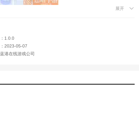
(羁绊精灵梦幻模拟战)
展开
(完美世界手游精灵洗练)
攻略(我的世界手机版精灵宝可梦怎么玩)
精灵超进化游戏)
造宣传效果。
大全(口袋妖怪快速升级的方法)
灵传说单机游戏秘籍有哪些)
1.0.0
线去除各种水印。
口袋精灵妖怪极光石攻略)
2023-05-07
简单。
大全(快速升级口袋妖怪)
蓝港在线游戏公司
略(完美世界精灵怎么获得)
灵传说怎么玩)
略(完美世界手游精灵怎么得如何获得宠物
你，你可以第一时间处理水印。
灵单机攻略大全)
而且很厉害。
说精灵)
印和更多的任务。
略(完美世界手游隐藏任务奖励精灵)
灵王国单机版攻略)
使精灵法阵入口)
说游戏攻略大全)
时使用它。
攻略(完美世界手游武侠精灵技能攻略大
的照片。
界精灵攻略)