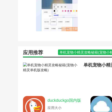
3.乐其爱水印精灵支持照片美化，还可以分享用户编辑的
宠物精灵单机攻略(宠物小
大话西游手游大小妖攻略(
相关建议
精灵复兴官网主页(精灵复
完美世界手游武侠精灵技能
水印管家:让您体验更专业、更轻松的去除和添加水印的
游戏袜子精灵技巧(哪些游
还可以创建自己的图像。
单机养成精灵类游戏攻略(
水印宝:是一款功能强大的微信商业水印软件，可以让用
精灵复兴官网主页(精灵复
型的水印更难避免。可以自由创建水印，用途广泛。
手机游戏幻想精灵攻略(精
星露谷物语灰尘精灵(星露
应用推荐
单机宠物小精灵攻略秘籍(宠物小
游戏袜子精灵技巧(袜子玩
单机养成精灵类游戏攻略(精灵养
《怪物猎人:崛起》精灵鹿角
热血游戏王手游电脑版攻略(热血
《天谕手游》迷雾小精灵在
星露谷物语灰尘精灵(星露谷物语
letsgo伊布闪电鸟性格(精
单机宠物小精灵攻略秘籍(单机宠
letsgo皮卡丘伊布限定精灵(
精灵球逃脱游戏攻略(球球大逃脱)
pokemmo精灵进化后学不
腾讯手游奇迹觉醒圣导师攻略(奇
宝可梦毒电婴换波克比(精
完美世界手游武侠仙魔攻略(完美
pokemonletsgo美录
宠物小精灵游戏单机版攻略(宠物
宝可梦剑盾冠之雪原在哪里(
duckduckgo国内版
梦月精灵的游戏攻略(梦月精灵怎么
宝可梦letsgo闪光皮卡丘位
精灵手工坊buff(精灵手工坊神话)
应用大小
宝可梦阿尔宙斯传说攻略(