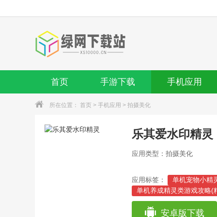
首页
手游下载
手机应用
所在位置：
首页
>
手机应用
>
拍摄美化
乐其爱水印精灵
应用类型：拍摄美化
应用标签：
单机宠物小精
单机养成精灵类游戏攻略(
精灵公主妮娜(精灵公主灵娜
热血游戏王手游电脑版攻略
安卓版下载