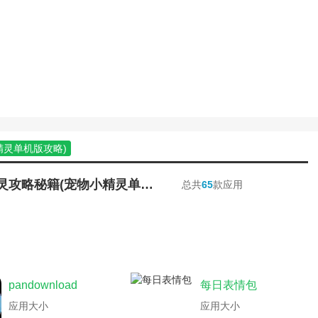
照片，简单易操作。
精灵游戏攻略)
大话西游手游大话精灵)
兴官方网站上海易当网络)
攻略(完美世界手游武侠仙魔技能)
工作。服务种类很多，可以去除不同类型的水印，不留痕迹不破坏原图，
戏有袜子)
单机养成精灵类游戏攻略大全)
户更好的保护自己的作品。不同的水印方式可以保护你的原创性，不同类
兴官网主页下载)
灵幻想安卓)
谷物语灰尘精灵任务)
精灵单机版攻略)
法教程)
成类游戏电脑单机游戏)
精灵公主妮娜(精灵公主灵娜)
获得方法介绍(怪物猎人rise精灵鹿角)
精灵王端游)
手机游戏幻想精灵攻略(神奇幻想手游攻略)
单机宠物小精灵攻略秘籍(宠物小精灵单机版攻略)
总共
65
款应用
哪刷(天谕手游迷雾小精灵任务)
灰尘精灵在哪最多)
游戏袜子精灵技巧(有关袜子的游戏活动)
灵宝可梦letsgo闪电鸟技能)
物小精灵攻略秘籍下载)
精灵球逃脱游戏攻略(精灵球游戏)
letsgo皮卡丘伊布)
梦月精灵的游戏攻略(梦月精灵梦月乐园)
到技能吗(pokemmo精灵快速升级)
迹觉醒圣导师精灵攻略)
灵宝可梦毒电婴怎么样)
世界手游武侠仙魔哪个好都拿什么精灵)
坦哪里抓(精灵宝可梦美录坦怎么获得)
小精灵全部游戏)
精灵手工坊buff(精灵手工坊串珠视频教程)
精灵宝可梦剑盾dlc冠之雪原攻略)
pandownload
每日表情包
玩)
宠物小精灵游戏单机版攻略(宠物小精灵游戏单机版攻略视频)
置(精灵宝可梦letsgo闪光皮卡丘)
关于蓝精的资料(蓝精灵的精神内涵)
应用大小
应用大小
宝可梦传说阿尔宙斯必练精灵)