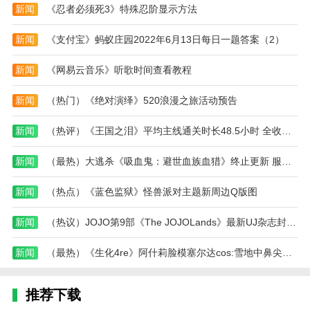
新闻
《忍者必须死3》特殊忍阶显示方法
新闻
《支付宝》蚂蚁庄园2022年6月13日每日一题答案（2）
新闻
《网易云音乐》听歌时间查看教程
新闻
（热门）《绝对演绎》520浪漫之旅活动预告
新闻
（热评）《王国之泪》平均主线通关时长48.5小时 全收集96小时!
新闻
（最热）大逃杀《吸血鬼：避世血族血猎》终止更新 服务器会继续运行
新闻
（热点）《蓝色监狱》怪兽派对主题新周边Q版图
新闻
（热议）JOJO第9部《The JOJOLands》最新UJ杂志封面公开
新闻
（最热）《生化4re》阿什莉脸模塞尔达cos:雪地中鼻尖微微发红
推荐下载