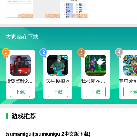
反向词典中文版下载描述
1.反向词典中文版下载这个软件里的各种翻译功能非常
强大，翻译的内容也非常准确。
大家都在下载
2.在该软件中，每个用户都可以体验各种查询方法，并
1
2
3
4
允许自己查询各种单词。
3.用户使用该软件后，可以获得大量精准翻译服务，并
免费使用。
超级驾驶2022内置作弊菜单版
医生模拟器
我被困在新手村了修改版
反向词典中文版下载函数
下载
下载
下载
下
1.这是一个非常方便的学习和办公软件。该软件可以为
每个用户提供许多学习和翻译功能。
2.每个用户都可以免费使用该软件，他们可以了解反向
游戏推荐
词典中文版下载软件中丰富的学习功能。
tsumamigui(tsumamigui2
攻
侠
游
lp
模
逃
lp
鬼
荒
恐
模
3.更好的提高自己的学习能力。对于学生来说，可以在
中文版下载)
略
盗
戏
仿
拟
离
传
修
岛
怖
拟
tsumamigui(tsumamigui2中文版下载)