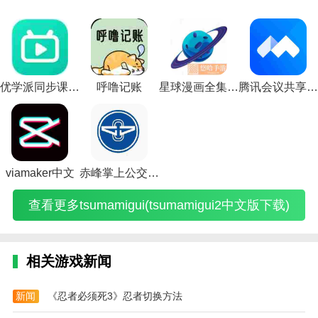
软件上提高英语学习能力。
三
飞
开
热
校
塔
奇
女
求
游
校
国
车
发
血
园
科
4
游
生
戏
园
单
罪
物
传
游
夫
单
戏
3d
模
游
反向词典中文版下载亮点
机
恶
语
奇
戏
维
机
中
版
拟
戏
1.用户只需在反向词典中文版下载软件中通过移动查询
版
都
最
单
中
基
版
文
游
器
中
游
市
新
机
文
(逃
图
攻
戏
攻
文
就可以简单的得到各种分析。
戏
手
中
版
版
离
文
略
攻
略
版
破
游
文
攻
攻
塔
攻
(鬼
略
(恐
攻
优学派同步课程免费学人教版
呼噜记账
星球漫画全集免费阅读
腾讯会议共享电脑
2.试用该软件后，每个用户都可以搜索高质量的文本，
解
版
版
略
略
科
略
修
(荒
怖
略
版
攻
攻
(LP
大
夫
(传
女
岛
模
大
使自己理解文本的含义。
预
略
略
仿
全
维
奇
游
求
拟
全
约
(侠
(游
传
(好
基
4
戏
生
器
(玩
3.无论任何地区的语言或文字，该软件都可以使用翻译
(三
盗
戏
奇
玩
百
中
攻
中
中
校
和搜索功能。
国
飞
开
中
的
科
文
略
文
文
园
单
车
发
文
校
中
版
视
版
版
模
viamaker中文
赤峰掌上公交app二维码
编辑推荐
机
罪
物
单
园
文)
攻
频)
攻
下
拟
破
恶
语
机
模
略)
略)
载)
器
了解课堂:在软件中，你可以了解到更多的课程内容。
查看更多tsumamigui(tsumamigui2中文版下载)
解
都
最
版)
拟
下
版
市
新
游
载)
如果有问题，实现自由查询功能。
游
手
中
戏)
戏
游
文
知道上课参与码:在软件中，还可以进行一对一的教学
大
中
版
相关游戏新闻
辅助。很聪明，也是为了帮助学生提高成绩。这才是最
全
文
攻
中
版)
略
重要的。是一款简单易学的教育软件，包含了大量的教
文
大
新闻
《忍者必须死3》忍者切换方法
育学习平台。
版)
全)