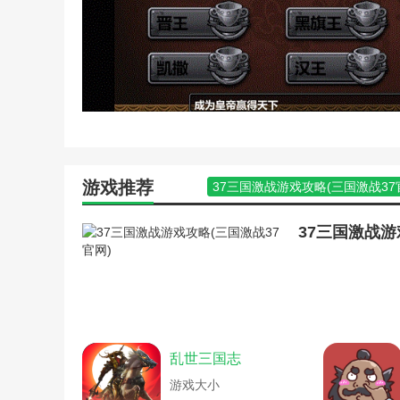
单机游戏帝国时代1攻略(
单机游戏三国群侠传攻略(
帝王三国手机游戏攻略(帝
电脑版三国战纪游戏攻略(
烽火三国传奇游戏攻略(热
火影忍者忍者新时代手游平
图)
火影忍者手游新时代攻略追
猛将三国手机游戏攻略(猛
梦三国全图辅助2019(梦
游戏推荐
37三国激战游戏攻略(三国激战37
三国q传手游攻略(三国q将
霸王传奇官网(雄霸传奇官网)
三国传游戏攻略(三国名将
冰汽时代采煤机达到储存上限(冰
37三国激战游
三国电脑版游戏秘籍(电脑
单机三国赵云攻略(单机三国赵云攻
三国挂机风云卡牌游戏新手
帝王三国爱游戏攻略(三国:帝王攻
三国将星传奇手游游戏攻略
烽火三国传奇游戏攻略(烽火三国
三国来了手游攻略(三国传
攻略三国单机版游戏破解版预约(
三国乱世英雄的游戏秘籍(
火影忍者忍者新时代手游平民攻略
三国谋荀彧游戏攻略(三国
火影忍者手游新时代攻略追打(火
三国群侠传电脑单机版攻略
乱世三国志
梦三国全图辅助2019(梦三国全图辅
三国群英传ol手游攻略(三
拇指手游宝热血三国攻略(热血三
游戏大小
三国群英传手游副将攻略(