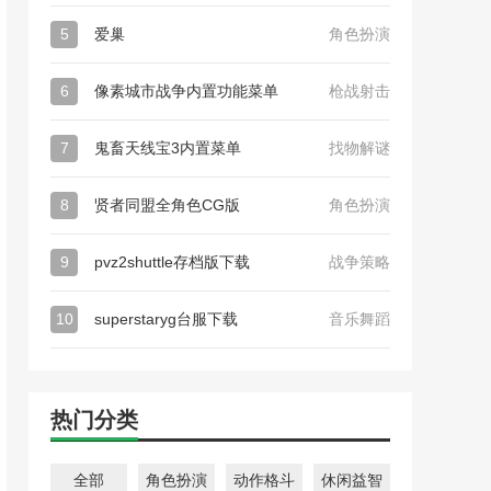
5
爱巢
角色扮演
6
像素城市战争内置功能菜单
枪战射击
7
鬼畜天线宝3内置菜单
找物解谜
8
贤者同盟全角色CG版
角色扮演
9
pvz2shuttle存档版下载
战争策略
10
superstaryg台服下载
音乐舞蹈
热门分类
全部
角色扮演
动作格斗
休闲益智