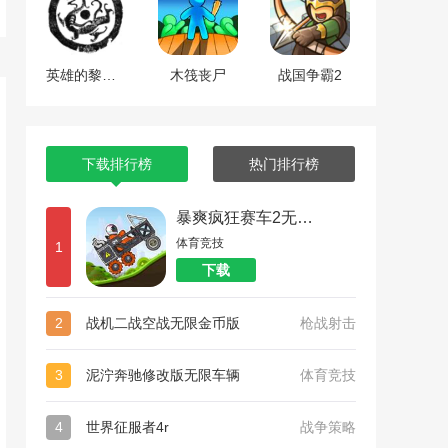
英雄的黎明2中文版
木筏丧尸
战国争霸2
下载排行榜
热门排行榜
暴爽疯狂赛车2无限金币
体育竞技
1
下载
2
战机二战空战无限金币版
枪战射击
3
泥泞奔驰修改版无限车辆
体育竞技
4
世界征服者4r
战争策略