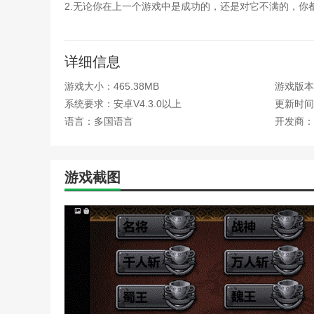
2.无论你在上一个游戏中是成功的，还是对它不满的，你
手游梦三国装备攻略(梦三
手游三国攻防战攻略(手游
3.三国大时代4霸王立志破解版游戏中支持多人在线PK
手游三国群英传红将攻略(
手游三国天下攻略(手游三
三国大时代4霸王立志破解版功能
详细信息
手游三国战记英雄攻略秘籍
游戏大小：465.38MB
游戏版本：
1.在这个游戏中，玩家可以编织力量去夺取更多的资源，
手游正统三国兵书攻略(三
肆狼游戏乱世三国攻略(乱
系统要求：安卓V4.3.0以上
更新时间：2
2，三国大时代4霸王立志破解版是快速消灭敌人的编队
塔防手游三国单机塔防攻略
语言：多国语言
开发商：
太阁立志传5医生攻略(太阁
3.开放战场可以快速探索，在三国大时代4霸王立志破解
小霸王游戏秘籍解图(小霸
4.游戏战斗中百万士兵可以上阵，必须由玩家自己安排，
英雄三国志手游英雄搭配攻
游戏截图
游戏三国戏英杰传攻略(手
真三国无双ol转生(真三国无
qq三国师徒亲密度(qq三
霸王大陆游戏单机攻略(霸
冰汽时代采煤机达到储存上
人)
传奇游戏和奇迹游戏攻略(
大战三国游戏攻略综合篇(
单机三国赵云攻略(三国赵