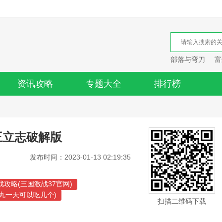
部落与弯刀
富
资讯攻略
专题大全
排行榜
王立志破解版
发布时间：2023-01-13 02:19:35
戏攻略(三国激战37官网)
游丸一天可以吃几个)
扫描二维码下载
)
游版三国战记攻略)