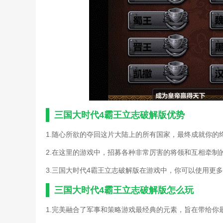
三国乱世王者游戏攻略综合
三国谋荀彧游戏攻略(三国
三国群侠传单机游戏秘籍(
三国群英传9什么时候出(手
三国群英传手游副将攻略(
三国群英传腾讯手游攻略百
三国群英录手游武将搭配攻
三国热血战神游戏攻略秘籍
三国神将传游戏新手教程(
三国无双单机攻略怎么炼药
三国枭雄传手游攻略2018(
三国大时代4霸王立志破解版优势
三国英杰手游传攻略(手游
三国战传奇手游攻略秘籍(
1.随心所欲的夺回这片大陆上的所有国家，最终成就你的
三国战纪单机手机版攻略大
2.在这里的游戏中，招募各种非常厉害的将领和互相牵制
三国战纪手游攻略辅助(三
三国战纪手游缘分阁攻略(
3.三国大时代4霸王立志破解版在游戏中，你可以使用更
三国战争手游最新攻略(三
三国忠烈传fc游戏攻略秘籍
三国大时代4霸王立志破解版怎么玩
手机单机三国塔防攻略大全
手机三国群英传单机版攻略
1.完美融合了军事和策略游戏最经典的元素，旨在带给你
手游虎将三国攻略(虎将三