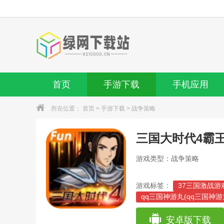
首页
手游下载
手机应用
所在位置：
首页
>
手游下载
>
战争策略
三国大时代4霸
游戏类型：战争策略
游戏标签：
37三国激战游
qq三国神游丸(qq三国神
霸王传奇官网(雄霸传奇官网
百度游戏三国战记攻略(手
安卓版下载