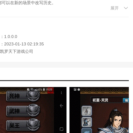
都可以在新的场景中改写历史。
国关卡装备攻略)
展开
三国攻防战攻略大全)
比赛，甚至还有跨服比赛等着你。通过外交找到志同道合的盟友。
三国群英传红将怎么获得)
国天下攻略视频)
(三国战记2手游攻略秘籍)
1.0.0.0
这不仅是自己的国力，也是平民的实力。
国战略版兵书)
世三国攻略手游)
023-01-13 02:19:35
，到你的城市掠夺资源为己所用。
(单机三国塔防游戏手机)
凯罗天下游戏公司
立志传5神医怎么得)
版游戏的战斗中需要用到各种资源。
王游戏图片大全)
才能充分展现每个士兵的实力。
略大全(英雄三国手游攻略阵容推荐)
游三国戏英杰传)
双ol手游)
国师徒亲密度吃什么道具)
王大陆游戏单机攻略大全)
限(冰汽时代采煤机达到储存上限怎么派遣
奇迹时代游戏)
战三国攻略)
云单机手游)