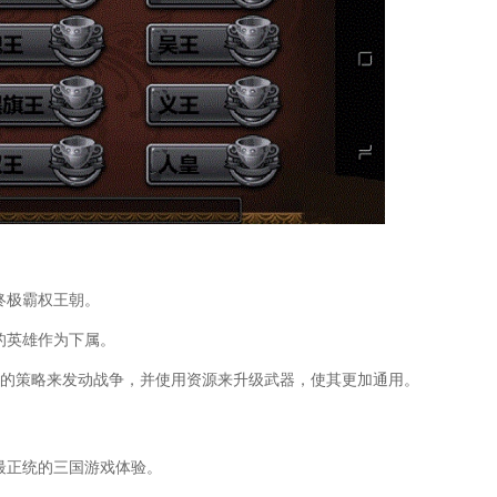
篇(三国之乱世王者)
谋士荀彧如何)
三国群侠传秘籍攻略)
游三国群英传9)
三国群英传手游副将攻略图)
炼(qq游戏三国群英传攻略)
略(三国群英录手游武将搭配攻略图)
(热血三国名将神兵怎么玩)
三国神将传游戏新手教程在哪)
(三国无双三全攻略)
三国枭雄传手游攻略2018)
三国戏英杰传攻略)
三国战争传奇挑战攻略)
终极霸权王朝。
全(三国战纪单机手机版攻略大全)
的英雄作为下属。
国战纪手游助战)
三国战纪手游缘分阁攻略大全)
多的策略来发动战争，并使用资源来升级武器，使其更加通用。
国战争攻略大全)
(fc三国志孔明传攻略)
(三国塔防游戏攻略)
(手游三国群英传单机版)
最正统的三国游戏体验。
国官网)