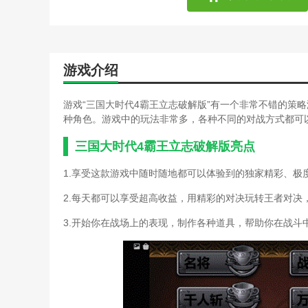
冰汽时代采煤机达到储存上
大战三国游戏攻略综合篇(
单机三国赵云攻略(单机三
单机游戏三国群侠传攻略(
游戏介绍
帝王三国爱游戏攻略(三国:
电脑版三国战纪游戏攻略(
烽火三国传奇游戏攻略(烽
游戏“三国大时代4霸王立志破解版”有一个非常不错的策
攻略三国单机版游戏破解版
种角色。游戏中的玩法非常多，各种不同的对战方式都可
火影忍者忍者新时代手游平
火影忍者手游新时代攻略追
三国大时代4霸王立志破解版亮点
梦三国全图辅助2019(梦三
1.享受这款游戏中随时随地都可以体验到的独家精彩、极
梦想三国最强游戏攻略(梦
拇指手游宝热血三国攻略(
2.每天都可以享受超高收益，用精彩的对决玩转王者对决
三国q传手游攻略(q将三国
三国传奇游戏攻略综合篇(
3.开始你在战场上的表现，制作各种道具，帮助你在战斗
三国帝游戏攻略(三国游戏
三国挂机传奇游戏攻略秘籍
三国将星传奇手游游戏攻略
用)
三国辣么萌游戏攻略综合篇