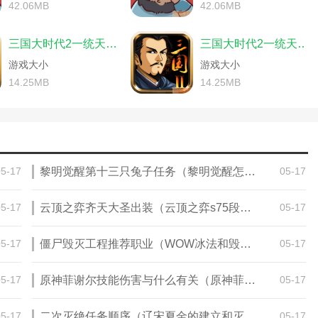
之传奇)
三国帝游戏攻略(三国游戏玩法攻略)
42.06MB
42.06MB
炼(三国群英传腾讯游戏)
杀传奇如何开挂)
q游戏三国群英传攻略)
三国将星传奇手游游戏攻略秘籍怎么用)
(三国热血战神游戏攻略秘籍大全)
三国大时代2一统天下破解版下载
三国大时代2一统天下上帝版下载
小游戏)
三国乱世王者游戏攻略综合篇(三国之乱世王者)
(三国时代单机版官方下载)
如何)
游戏大小
三国群侠传单机游戏秘籍(三国群侠传秘籍攻略)
游戏大小
(三国无双战略版炼丹)
群英传9)
三国群英传手游副将攻略(三国群英传手游副将攻略图)
14.25MB
14.25MB
(三国枭雄传最强阵容)
游戏三国群英传攻略)
国英雄传奇单机版)
国群英录手游武将搭配攻略图)
战三国相关游戏)
三国名将神兵怎么玩)
全(三国战纪手游游戏攻略)
将传游戏新手教程在哪)
三国无双单机攻略怎么炼药(三国无双三全攻略)
国战纪手游攻略军机怎么玩)
传手游攻略2018)
三国英杰手游传攻略(手游三国戏英杰传攻略)
三国战纪缘分阁有什么用)
05-17
黎明觉醒第十三只兔子任务（黎明觉醒怎么召唤宠物）
05-17
争传奇挑战攻略)
国战争手游官方网站)
国战纪单机手机版攻略大全)
三国战纪手游攻略辅助(三国战纪手游助战)
(fc三国忠烈传攻略金手指)
纪手游缘分阁攻略大全)
三国战争手游最新攻略(三国战争攻略大全)
05-17
云顶之弈齐天大圣出装（云顶之弈s75段位重置吗）
05-17
国手游下载)
国志孔明传攻略)
手机单机三国塔防攻略大全(三国塔防游戏攻略)
国游戏)
三国群英传单机版)
手游虎将三国攻略(虎将三国官网)
05-17
僵尸毁灭工程推荐职业（WOW冰法和毁灭术士哪个好玩）
05-17
国手游装备介绍)
备攻略)
手游三国攻防战攻略(手游三国攻防战攻略大全)
华佗)
英传红将怎么获得)
手游三国天下攻略(手游三国天下攻略视频)
手游版三国群英传)
05-17
原神菲谢尔技能伤害与什么有关（原神菲谢尔需要元素精通吗）
05-17
记2手游攻略秘籍)
手游正统三国兵书攻略(三国战略版兵书)
敌游戏)
略手游)
塔防手游三国单机塔防攻略(单机三国塔防游戏手机)
(手游三国战记英雄攻略秘籍怎么获得)
5神医怎么得)
小霸王游戏秘籍解图(小霸王游戏图片大全)
05-17
二次灭绝任务顺序（辽宋夏金的建立和灭亡顺序）
05-17