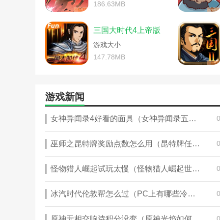
三国传奇游戏攻略综合篇(网游三国
186.63MB
三国群英传腾讯手游攻略百
三国挂机传奇游戏攻略秘籍(三国
三国群英录腾讯手游攻略(q
三国将星传奇手游游戏攻略秘籍(
三国热血战神游戏攻略秘籍
三国大时代4上帝版
三国辣么萌游戏攻略综合篇(萌三国
三国时代单机版礼游戏攻略
游戏大小
三国谋荀彧游戏攻略(三国谋士荀彧
三国无双单机攻略怎么炼药
三国群英传9什么时候出(手游三国
147.78MB
三国枭雄传手游攻略2018
三国群英传腾讯手游攻略百炼(qq
三国英雄传奇单机攻略(三
三国群英录手游武将搭配攻略(三
三国战姬手游攻略大全(姬
三国热血战神游戏攻略秘籍(热血
三国战纪单机手机版攻略大
游戏新闻
三国神将传游戏新手教程(三国神
三国战纪手游攻略军机(三
三国枭雄传手游攻略2018(三国枭雄
三国战纪手游缘分阁攻略(
女神异闻录4好看的面具（女神异闻录五中主角使用的第一个人格面具是）
三国战传奇手游攻略秘籍(三国战
三国战争手游最新攻略(三
三国战纪单机手机版攻略大全(三
三国忠烈传fc游戏攻略秘籍
三国战纪手游缘分阁攻略(三国战
巫师之昆特牌奖励点数怎么用（昆特牌任务刷新时间）
手机三国杀游戏攻略(杀三
三国忠烈传fc游戏攻略秘籍(fc三
手游虎将三国攻略(虎将三
手机三国群英传单机版攻略(手游
怪物猎人崛起试玩太慢（怪物猎人崛起世界难度）
手游梦三国装备攻略(梦三
手游梦三国装备攻略(梦三国关卡装
手游三国华佗传攻略(三国
手游三国群英传红将攻略(三国群
手游三国群英传红将攻略(
冰汽时代伦敦帮怎么过（PC上有哪些冷门游戏值得推荐）
手游三国战记英雄攻略秘籍(三国战
手游三国无敌攻略(三国无
肆狼游戏乱世三国攻略(乱世三国攻
手游三国战记英雄攻略秘籍
太阁立志传5医生攻略(太阁立志传
原神无相交响诗积分没变（原神光焰如何获得3000分）