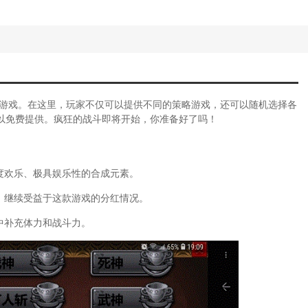
限(冰汽时代采煤机达到储存上限咋办)
三国的大战)
国赵云攻略技巧)
三国群侠传全攻略)
帝王攻略)
电脑版三国战纪游戏攻略大全)
火三国传奇游戏攻略大全)
略游戏。在这里，玩家不仅可以提供不同的策略游戏，还可以随机选择各
预约(三国单机破解版游戏大全中文版)
以免费提供。疯狂的战斗即将开始，你准备好了吗！
民攻略(火影忍者忍者新时代攻略)
打(火影忍者手游新时代攻略追打怎么打)
国全图辅助2021)
度欢乐、极具娱乐性的合成元素。
想三国小游戏)
热血三国志手游攻略)
，继续受益于这款游戏的分红情况。
手机版)
网游三国之传奇)
中补充体力和战斗力。
玩法攻略)
(三国杀传奇如何开挂)
秘籍(三国将星传奇手游游戏攻略秘籍怎么
(萌三国小游戏)