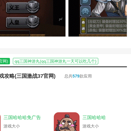
单机游戏帝国时代1手机版)
三国群侠传手游单机版)
王三国策略游戏)
三国战纪攻略大全)
血传奇三国攻略大全)
民攻略(火影忍者忍者新时代手游平民攻略
打(火影忍者新时代游戏攻略)
将三国手机游戏攻略视频)
三国全图辅助器)
官网)
qq三国神游丸(qq三国神游丸一天可以吃几个)
手游攻略)
百度游戏三国战记攻略(手游版三国战记攻略)
传手游攻略)
汽时代采煤机达到储存上限咋办)
大战三国游戏攻略综合篇(三国的大战)
戏攻略(三国激战37官网)
总共
579
款应用
版三国策略游戏)
略技巧)
单机游戏三国群侠传攻略(三国群侠传全攻略)
攻略(风云三国司马版攻略)
略)
电脑版三国战纪游戏攻略(电脑版三国战纪游戏攻略大全)
秘籍(三国名将传手游攻略)
传奇游戏攻略大全)
说手游攻略大全)
三国单机破解版游戏大全中文版)
乱世三国手游攻略怎么玩)
(火影忍者忍者新时代攻略)
志游戏荀彧)
影忍者手游新时代攻略追打怎么打)
(三国群侠传单机版攻略)
三国哈哈哈免广告
三国哈哈哈
助2021)
梦想三国最强游戏攻略(梦想三国小游戏)
国群英传OL手游)
国志手游攻略)
三国q传手游攻略(q将三国手机版)
游戏大小
游戏大小
手游三国群英传阵容)