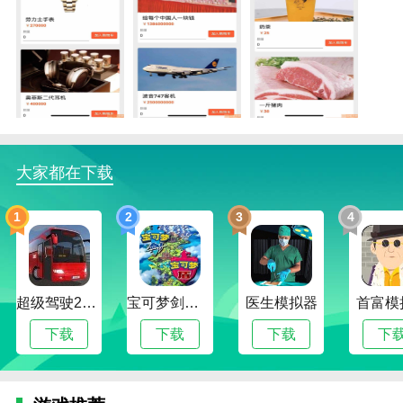
首富模拟器描述
1.这是一个非常有趣的游戏管理。玩家必须在这里继续
操作你的资产。
大家都在下载
2.不断扩大经营范围，扩大承包权，建设了一大批高端
工程建筑。玩家也可以根据自己的勤奋致富。
1
2
3
4
3.在首富模拟器这里创造一种不一样的玩法，并根据自
己的努力继续晋级，是很有挑战性的。
首富模拟器怎么玩
超级驾驶2022内置作弊菜单版
宝可梦剑盾互通版
医生模拟器
首富模
1.目标在线挑战。用户可以在线挑战首富，最高可赚10
下载
下载
下载
下
亿元。
2.完成目标的用户会获得丰厚的回报，回报你的付出，
让每一个有梦想的用户都能获得巨大的回报。