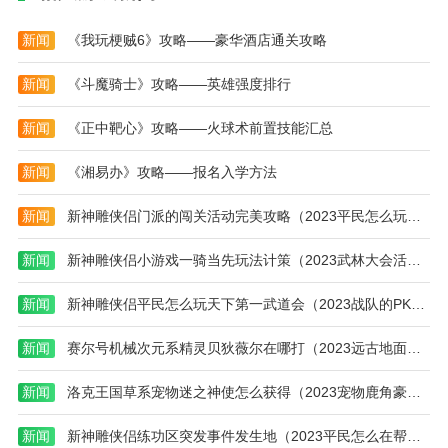
启)
玉
龙
备)
模拟农场16中文版下载:在这里，你可以解锁更多场
在
砂)
新闻
《我玩梗贼6》攻略——豪华酒店通关攻略
景，动植物。可以安排农场的分布，通过完成任务赚取
哪)
更多金币。玩家的挑战有很多关卡和模式，顺利通过关
新闻
《斗魔骑士》攻略——英雄强度排行
卡可以获得很多奖励。
新闻
《正中靶心》攻略——火球术前置技能汇总
新闻
《湘易办》攻略——报名入学方法
新闻
新神雕侠侣门派的闯关活动完美攻略（2023平民怎么玩襄阳保卫战活动）
新闻
新神雕侠侣小游戏一骑当先玩法计策（2023武林大会活动玩法攻略）
新闻
新神雕侠侣平民怎么玩天下第一武道会（2023战队的PK赛怎么布阵的高分）
新闻
赛尔号机械次元系精灵贝狄薇尔在哪打（2023远古地面系阿哞在哪捕捉）
新闻
洛克王国草系宠物迷之神使怎么获得（2023宠物鹿角豪侠要怎么进化）
新闻
新神雕侠侣练功区突发事件发生地（2023平民怎么在帮派大战拿高分）