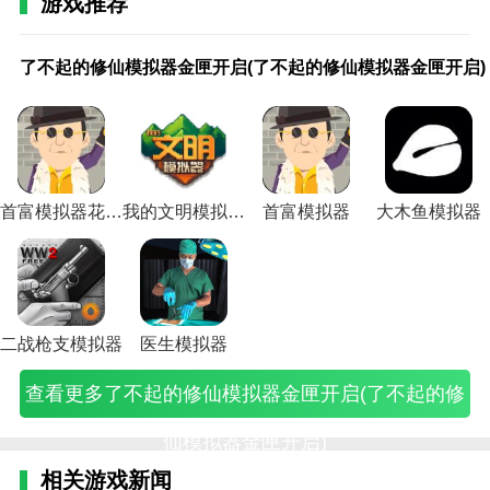
游戏推荐
3.网上养猪。首富模拟器让用户在线养猪赚钱。他们养
了
了
了
梦
梦
梦
梦
梦
梦
梦
梦
梦
梦
梦
梦
梦
梦
模
模
不
不
不
幻
幻
幻
幻
幻
幻
幻
幻
幻
幻
幻
幻
幻
幻
拟
拟
得越多，赚得越多。
了不起的修仙模拟器金匣开启(了不起的修仙模拟器金匣开启)
起
起
起
模
模
模
模
模
模
模
模
模
模
模
模
模
手
股
建
的
的
的
拟
拟
拟
拟
拟
拟
拟
拟
拟
拟
拟
拟
拟
游
票
造
4.多种多样的市场交易方式，让你轻松卖掉你的猪，让
修
修
修
战
战
战
战
战
战
战
战
战
战
战
战
战
挑
交
3
你的腰包鼓起来，赚更多的钱。
仙
仙
仙
失
手
手
手
手
手
手
手
手
手
手
手
网
战
易
游
模
模
模
落
游
游
游
游
游
游
游
游
游
游
游
游
活
游
戏
拟
拟
拟
的
兵
粉
攻
攻
官
剑
露
七
时
摇
斩
攻
动
戏
攻
首富模拟器亮点
器
器
器
神
种
攻
略
略
网
帝
娜
音
空
滚
魔
略
攻
攻
略
1.不需要自己动手，只需要在网上投资，就可以坐等收
金
千
邪
殿
加
略
粉
挑
攻
装
附
符
裂
乐
试
(梦
略
略
(模
首富模拟器花光50亿无广告
我的文明模拟器内置修改版
首富模拟器
大木鱼模拟器
匣
棱
帝
(梦
成
(梦
是
战
略
备
魔
魔
隙
攻
剑
幻
(梦
秘
拟
(
益，赚钱更简单方便。
开
神
陵
幻
攻
幻
谁
关
白
搭
攻
咒
攻
略
攻
模
幻
籍
建
启
玉
(了
模
略
模
(百
卡
毛
配
略
攻
略
(梦
略
拟
模
(模
造
2.首富模拟器为用户提供首富榜，全国各地的商界领袖
(了
(了
不
拟
(梦
拟
度
(梦
(梦
攻
(梦
略
(梦
幻
(风
战
拟
拟
3
云集于此。
不
不
起
战
幻
战
贴
幻
幻
略
幻
(梦
幻
模
斩
玩
战
炒
任
起
起
的
神
模
手
吧
模
模
(梦
模
幻
模
拟
梦
法)
挑
股
务
戏
的
的
修
殿
拟
游
梦
拟
拟
幻
拟
音
拟
战
幻
战
票
攻
3.你会在这里和他们比赛，排行榜表会实时刷新。你可
二战枪支模拟器
医生模拟器
修
修
仙
遗
战
零
幻
战
战
模
战
符
战
我
模
活
游
略)
以在网上查看你的排名。
仙
仙
模
物
兵
氪
模
手
白
拟
手
游
时
爱
拟
动)
戏)
查看更多了不起的修仙模拟器金匣开启(了不起的修
模
模
拟
攻
种
攻
拟
游
毛)
战
游
戏)
空
摇
战)
推荐
拟
拟
器
略)
相
略)
战
前
剑
飞
裂
滚)
器
器
邪
克
手
瞻
帝
露
隙)
仙模拟器金匣开启)
模拟农场16无限金币版:这里地图太大了。游戏中可以
金
千
帝
加
游)
关
毕
娜
匣
棱
陵
成)
卡)
业
附
无限制购买适合自己的道具，提高种植效率。
相关游戏新闻
开
神
天
装
魔)