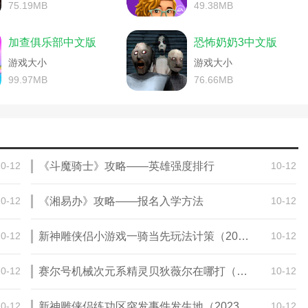
子电脑版攻略大全)
鬼修女游戏中文攻略(鬼修女游戏中文攻略视频)
75.19MB
49.38MB
中文破解版无限金币下载)
点中文)
模拟人生3罪恶都市(模拟人生3罪恶都市下载中文版)
略(末日生存游戏大全)
中文汉化版下载)
仙曲游戏攻略(仙乐传说攻略中文)
加查俱乐部中文版
恐怖奶奶3中文版
我的小屋下载安装)
电脑版)
游戏龙骑士传说图文攻略(龙骑士传说中文版完美攻略)
家将中文版游戏攻略)
文)
游戏大小
成吉思汗中文版单机游戏攻略(成吉思汗端游)
游戏大小
局游戏中文)
文)
割绳子中文版游戏攻略秘籍(割绳子游戏大全)
99.97MB
76.66MB
略(植物大战僵尸年度中文版攻略)
载)
逃脱者中文版手游攻略(逃脱者手游下载)
生传说游戏)
记游戏未删减版)
unturned怎么调中文(steam的unturned怎么调中文)
籍(圣斗士星矢pc版秘籍)
察官游戏中文版怎么玩)
last汉化补丁放哪)
吉思汗中文版单机游戏攻略大全)
peak官网)
蛋鹅大鹅模拟器中文版下载)
购物海滩中文游戏攻略(购物沙滩游戏)
(伐木求生游戏中文攻略大全最新)
10-12
《斗魔骑士》攻略——英雄强度排行
10-12
中文版)
世嘉游戏三国演义3中文版攻略(世嘉游戏机三国志3攻略)
放之路戒指涂油配方中文)
游戏中文版)
逃脱者中文版手游攻略(逃脱者中文版手游攻略视频)
略(世界末日生存手游下载)
d怎么调成中文)
单机游戏唐伯虎点秋香攻略(唐伯虎点秋香中文版游戏)
10-12
《湘易办》攻略——报名入学方法
10-12
我的小屋中文版游戏攻略大全)
进化下载中文版免费)
游戏开发物语完整攻略)
种操作2第79关怎么过)
青鬼手机游戏攻略(青鬼中文游戏攻略)
10-12
新神雕侠侣小游戏一骑当先玩法计策（2023武林大会活动玩法攻略）
10-12
尤特娜英雄战记中文图文攻略)
嘉游戏三国演义3中文版攻略视频)
生传说游戏中文攻略视频)
找大脚怪中文破解版)
ast怎么设置中文ps4)
10-12
赛尔号机械次元系精灵贝狄薇尔在哪打（2023远古地面系阿哞在哪捕捉）
10-12
(重装机兵手机中文版攻略)
own汉化)
怎么调中文2021)
(塞伯坦的陨落中文版pc)
王者荣耀手游中文攻略下载)
10-12
新神雕侠侣练功区突发事件发生地（2023平民怎么在帮派大战拿高分）
10-12