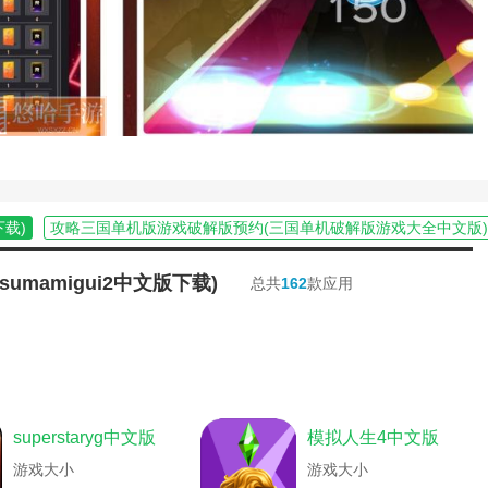
机版(孤胆英雄2重装上阵中文手机版苹果)
游(荒岛求生简体中文版攻略)
度深寒中文游戏)
游戏解说)
吗(约翰多伊游戏中文版)
攻略(侠盗飞车手圣安地列斯手游中文版)
籍(fc圣斗士星矢:汉化版黄金十二宫)
载)
turned作弊码大全百度文库)
游戏最新版中文)
下载)
攻略三国单机版游戏破解版预约(三国单机破解版游戏大全中文版)
机版(孤胆英雄2重装上阵中文手机版怎么
盗飞车罪恶都市手游中文版)
戏开发物语最新中文版攻略大全)
(tsumamigui2中文版下载)
总共
162
款应用
游(荒岛求生中文版攻略秘籍手游视频)
奇中文单机版)
模拟校园游戏中文版攻略大全(好玩的校园模拟游戏)
破解版免费下载)
科中文)
lp传奇4单机版图文攻略(传奇4中文版攻略)
尸绝境生存中文破解版)
略视频)
荒岛求生3d版游戏攻略(荒岛求生中文版攻略)
家将攻略图文完整版)
中文版下载)
模拟校园游戏中文版攻略大全(玩校园模拟器下载)
游戏开发物语中文版)
火人中文版游戏第10关攻略)
乙女攻略游戏手机(乙女中文游戏手游)
(圣斗士fc攻略)
花火中文版安卓版)
单机金庸无双繁体中文版攻略(金庸无双攻略全)
superstaryg中文版
模拟人生4中文版
ast1中文补丁)
么玩)
无双大蛇2秘技卡有什么用(无双大蛇2终极版pc中文版下载)
eak3)
花火中文版提示版本过低)
游戏大小
游戏大小
杯头下载中文版手游正版)