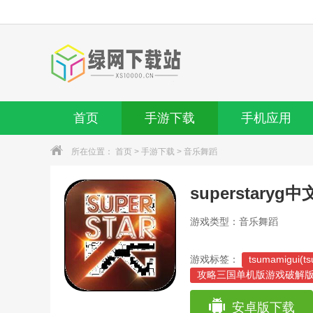
首页
手游下载
手机应用
所在位置：
首页
>
手游下载
>
音乐舞蹈
superstaryg
游戏类型：音乐舞蹈
游戏标签：
tsumamigui(
攻略三国单机版游戏破解版
侠盗飞车罪恶都市手游版攻
游戏开发物语最新中文版攻
安卓版下载