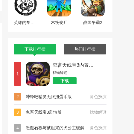
英雄的黎明2中文版
木筏丧尸
战国争霸2
下载排行榜
热门排行榜
鬼畜天线宝3内置菜单
找物解谜
1
下载
2
冲锋吧精灵无限扭蛋币版
角色扮演
3
鬼畜天线宝3剧情版
找物解谜
4
恶魔石板与被诅咒的犬公主破解版游戏下载
角色扮演