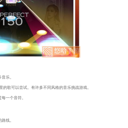
略中文)
(寻秦记电脑版)
龙骑士传说中文版完美攻略)
亚世界中文)
略(成吉思汗端游)
戏简体中文)
(割绳子游戏大全)
物海滩下载)
脱者手游下载)
(寻秦记游戏未删减版)
am的unturned怎么调中文)
边境检察官游戏中文版怎么玩)
略(成吉思汗中文版单机游戏攻略大全)
多音乐。
略(捣蛋鹅大鹅模拟器中文版下载)
流行歌星的歌可以尝试。有许多不同风格的音乐挑战游戏。
物沙滩游戏)
拟器游戏中文版)
过每一个音符。
攻略(世嘉游戏机三国志3攻略)
身支援游戏中文版)
脱者中文版手游攻略视频)
的路线。
urned怎么调成中文)
(唐伯虎点秋香中文版游戏)