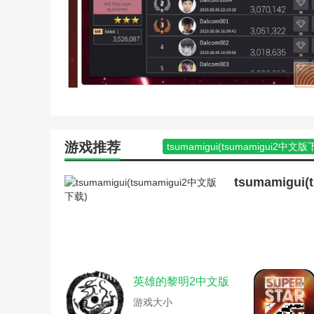
孤胆英雄2重装上阵中文手
荒岛求生中文版攻略秘籍手
极度深寒新手游戏攻略(极
袍子游戏中文版秘籍(袍子
神界原罪2特隆普多伊要杀
侠盗飞车圣地安列斯手游版
fc游戏圣斗士星矢中文版秘
fifa12下载(fifa12中文版下
unturned怎么调中文(un
游戏推荐
恶狼游戏汉化版攻略(恶狼
tsumamigui(tsumamigui2中文版
孤胆英雄2重装上阵中文手
侠盗飞车罪恶都市手游版攻略(侠
下载)
游戏开发物语最新中文版攻略(游
tsumamigui
荒岛求生中文版攻略秘籍手
lp仿热血传奇单机版攻略(LP仿传
攀爬侠中文破解版(攀爬侠
逃离塔科夫维基(逃离塔科夫维基百
丧尸绝境生存手游攻略(丧
鬼修女游戏中文攻略(鬼修女游戏攻
杨家将中文版游戏攻略(杨
恐怖游戏模拟器攻略(恐怖模拟器
游戏开发物语汉化版攻略(
森林冰火人小游戏通关攻略(森林冰
fc游戏圣斗士星矢中文版秘籍
重装机兵5花火中文版(重装机兵5
英雄的黎明2中文版
outlast怎么设置中文(outl
鬼修女游戏中文攻略(鬼修女游戏怎
teamspeak中文站(teamsp
重装机兵5花火中文版(重装机兵5
游戏大小
茶杯头手游版攻略教学(茶