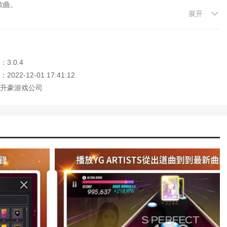
歌曲。
方舟生存进化下载中文版免费)
展开
(还有这种操作2第79关怎么过)
点击选择和欣赏某些歌曲。
文游戏攻略)
攻略(世嘉游戏三国演义3中文版攻略视频)
略(寻找大脚怪中文破解版)
3.0.4
试各种风格。
戏攻略(重装机兵手机中文版攻略)
022-12-01 17:41:12
urned怎么调中文2021)
。
(韩服王者荣耀手游中文攻略下载)
升豪游戏公司
立志传5中文版下载)
音乐越有挑战性。
医院经理模拟器中文版)
我们可以解锁困难模式。
(魔兽争霸4k分辨率中文乱码)
怎么设置中文e)
rned怎么调中文win7)
机版(孤胆英雄2重装上阵攻略)
们还会体验到游戏的精彩剧情，让它变得更加有趣。这是一款街机风格的音乐
(王者荣耀韩服下载地址)
加勒比海盗中文版攻略)
令人难忘的街机风格。让我们在这个游戏中体验一种全新的音乐游戏方式。
略类游戏中文版)
明日方舟巫恋的入职体检中文翻译)
么设置中文在epic上)
urned怎么好友联机)