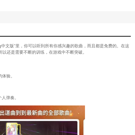
LP仿传奇中文单机版)
全(好玩的校园模拟游戏)
夫维基百科中文)
传奇4中文版攻略)
女游戏攻略视频)
岛求生中文版攻略)
模拟器中文版下载)
aryg中文版”里，你可以听到所有你感兴趣的歌曲，而且都是免费的。在这
全(玩校园模拟器下载)
所以还是需要不断的训练，在游戏中不断突破。
(森林冰火人中文版游戏第10关攻略)
文游戏手游)
装机兵5花火中文版安卓版)
好的体验。
略(金庸无双攻略全)
女游戏怎么玩)
无双大蛇2终极版pc中文版下载)
装机兵5花火中文版提示版本过低)
个人弹奏。
(割绳子电脑版攻略大全)
女游戏中文攻略视频)
戏攻略起点中文)
人生3罪恶都市下载中文版)
尔塔岛中文汉化版下载)