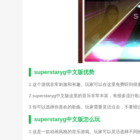
仙曲游戏攻略(仙乐传说攻
寻秦记中文版单机游戏攻略
游戏龙骑士传说图文攻略(
安特罗皮亚世界(安特罗皮
成吉思汗中文版单机游戏攻
单机游戏f22的攻略(f22游
割绳子中文版游戏攻略秘籍
购物海滩中文游戏攻略(购
逃脱者中文版手游攻略(逃
寻秦记中文版单机游戏攻略
unturned怎么调中文(ste
superstaryg中文版优势
边境检察官游戏电脑攻略(
成吉思汗中文版单机游戏攻
1.这个游戏非常刺激和有趣。玩家可以在这里免费听到很
捣蛋鹅之大鹅模拟器游戏攻
2.superstaryg中文版这里的音乐非常丰富，有很多
购物海滩中文游戏攻略(购
猎豹模拟游戏攻略(猎豹模
3.你可以选择你喜欢的歌曲。玩家需要灵活点击，不要错
世嘉游戏三国演义3中文版
塑身支援游戏燃烧玩法(塑
superstaryg中文版怎么玩
逃脱者中文版手游攻略(逃
1.这是一款动画风格的音乐游戏。玩家可以灵活选择不同
unturned怎么调中文(unt
单机游戏唐伯虎点秋香攻略