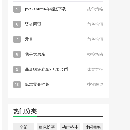
5
pvz2shuttle存档版下载
战争策略
6
贤者同盟
角色扮演
7
爱巢
角色扮演
8
我是大房东
模拟塔防
9
暴爽疯狂赛车2无限金币
体育竞技
10
标本零开挂版
找物解谜
热门分类
全部
角色扮演
动作格斗
休闲益智