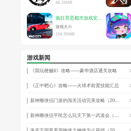
割绳子中文版游戏攻略秘籍(割绳
46.26MB
攀爬侠中文破解版(攀爬侠
恐怖游戏攻略起点(恐怖游戏攻略起
世界末日生存中文版游戏攻
手机游戏德尔塔岛攻略(德尔塔岛
疯狂罪恶都市游戏安装中文版
我的小屋中文版游戏攻略(
寻秦记中文版单机游戏攻略(寻秦记
杨家将中文版游戏攻略(杨
游戏大小
安特罗皮亚世界(安特罗皮亚世界中
游戏冥界警局秘籍(冥界警
单机游戏f22的攻略(f22游戏简体中
156.95MB
植物大战僵尸年度版游戏攻
购物海滩中文游戏攻略(购物海滩下
重生传说游戏中文攻略(重
寻秦记中文版单机游戏攻略(寻秦
fc游戏圣斗士星矢中文版秘
边境检察官游戏电脑攻略(边境检
游戏新闻
outlast怎么设置中文(out
成吉思汗中文版单机游戏攻略(成
teamspeak中文站(teams
捣蛋鹅之大鹅模拟器游戏攻略(捣
伐木求生游戏中文攻略大全
《我玩梗贼6》攻略——豪华酒店通关攻略
猎豹模拟游戏攻略(猎豹模拟器游戏
流放之路戒指涂油配方(流
塑身支援游戏燃烧玩法(塑身支援
世界末日生存中文版游戏攻
unturned怎么调中文(unturne
《正中靶心》攻略——火球术前置技能汇总
我的小屋中文版游戏攻略(
方舟生存进化fjordur(方舟生存
游戏开发物语中文版攻略(
坑爹游戏二第79关攻略中文(还有这
新神雕侠侣门派的闯关活动完美攻略（2023平民怎么玩襄阳保卫战活动）
游戏尤特那英雄战记秘籍(
世嘉游戏三国演义3中文版攻略(世
重生传说游戏中文攻略(重
寻找大脚怪手机解密游戏攻略(寻
outlast怎么设置中文(outl
新神雕侠侣平民怎么玩天下第一武道会（2023战队的PK赛怎么布阵的高分）
重装机兵之重装归来手机游戏攻略
teardown中文补丁(teard
unturned怎么调中文(unturned
变形金刚塞伯坦的陨落bot
韩服王者荣耀手游中文攻略(韩服
洛克王国草系宠物迷之神使怎么获得（2023宠物鹿角豪侠要怎么进化）