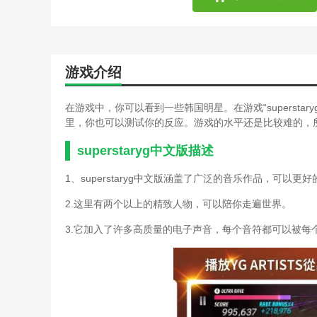
lp仿热血传奇单机版攻略(
模拟校园游戏中文版攻略大
逃离塔科夫维基(逃离塔科
lp传奇4单机版图文攻略(
游戏介绍
鬼修女游戏中文攻略(鬼修
荒岛求生3d版游戏攻略(荒
恐怖游戏模拟器攻略(恐怖
在游戏中，你可以看到一些韩国明星。在游戏“superst
模拟校园游戏中文版攻略大
里，你也可以测试你的反应。游戏的水平还是比较难的，
森林冰火人小游戏通关攻略
乙女攻略游戏手机(乙女中
superstaryg中文版描述
重装机兵5花火中文版(重
1、superstaryg中文版涵盖了广泛的音乐作品，可以更
单机金庸无双繁体中文版攻
鬼修女游戏中文攻略(鬼修
2.这里有两个以上的精致人物，可以陪你走遍世界。
无双大蛇2秘技卡有什么用(
重装机兵5花火中文版(重
3.它加入了许多高质量的电子声音，每个音符都可以被每
割绳子中文版游戏攻略秘籍
鬼修女游戏中文攻略(鬼修
恐怖游戏攻略起点(恐怖游
模拟人生3罪恶都市(模拟
手机游戏德尔塔岛攻略(德