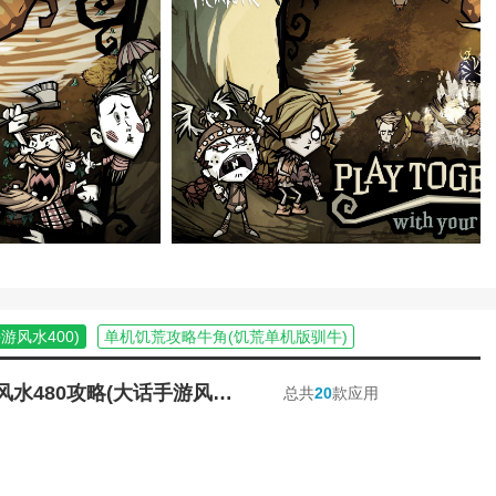
荒游戏攻略秘籍)
女幽魂手游家园攻略)
攻略(倩女幽魂手游家园设计大赛攻略视
(倩女幽魂手游家园灵兽)
戏攻略秘籍)
新倩女幽魂攻略游戏攻略)
卫家园游戏单机游戏)
话西游手游家园运势)
(饥荒攻略小白必看新手指南下载)
用(饥荒麦斯威尔暗影剑)
荒手游新手攻略大全图文)
么召唤)
家园手游)
游风水400)
单机饥荒攻略牛角(饥荒单机版驯牛)
果手游饥荒怎么下载)
海难手机版机器人攻略)
饥荒联机游戏技巧(饥荒联机游戏技巧介绍)
攻略(倩女幽魂侠侣大赛攻略)
略新手入门)
饥荒游戏修改技巧大全(饥荒手机版如何更改操作)
大话手游家园风水480攻略(大话手游风水400)
总共
20
款应用
荒攻略秘籍有哪些)
倩女幽魂手游家园宠物闲话)
古代战争家园攻略)
女幽魂家园气数6000到1W)
游家园攻略图)
(三界西游游戏攻略之家园攻略解答视频)
(大话西游手游家园摆放漂亮)
略)
星际家园激战版(星际家园激战版官网)