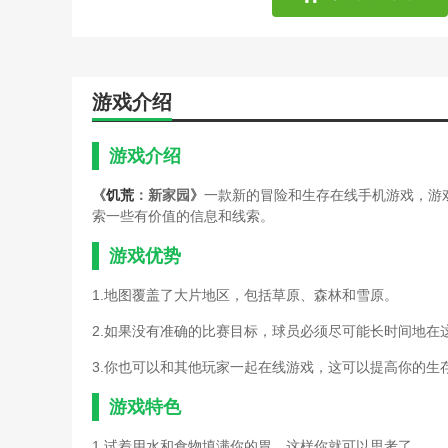
饥荒手游纯新手攻略(饥荒
饥荒游戏修改技巧大全(饥
倩女幽魂手游宠物技能学习
倩女幽魂手游家园气数增加攻
游戏介绍
三界西游游戏攻略之家园攻
视频)
手游饥荒地底世界攻略(饥
游戏介绍
星际家园激战版(星际家园
大话手游家园风水480攻略(
《
饥荒
：新家园》
一款新的冒险和生存在线手机游戏，游
单机饥荒攻略牛角(饥荒牛
索一些有价值的信息和线索。
盖房子的单机游戏攻略大全
饥荒鳄梨酱怎么做(饥荒鳄
游戏优势
饥荒麦斯威尔暗影法典怎么
饥荒手游攻略帐逢(端游饥
1.地图覆盖了大片地区，包括草原、森林和雪原。
饥荒游戏修改技巧大全(饥
2.如果没有准确的比赛目标，球员必须尽可能长时间地在
倩女幽魂手游家园气数增加
手游版饥荒新手攻略(饥荒
3.你也可以和其他玩家一起在线游戏，这可以提高你的生
手游饥荒地底世界攻略(饥
星际家园激战版(星际家园
游戏特色
大话手游家园风水480攻略
1.试着用水和食物填满你的胃，这样你就可以思考了。