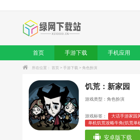
首页
手游下载
手机应用
所在位置：
首页
>
手游下载
>
角色扮演
饥荒：新家园
游戏类型：角色扮演
游戏标签：
大话手游家园风
单机饥荒攻略牛角(饥荒单
饥荒单机手机版机器人攻略
饥荒联机游戏技巧(饥荒联
安卓版下载