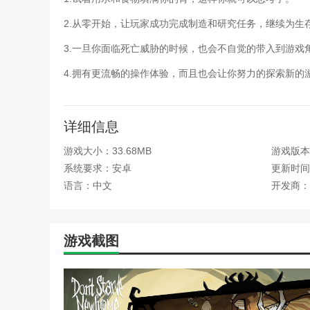
单机饥荒新手攻略(饥荒单
电脑单机饥荒攻略大全(饥
2.从零开始，让玩家成功完成制造和研究任务，继续为生
饥荒鳄梨酱怎么做(饥荒酪
饥荒麦斯威尔暗影法典怎么
3.一旦你面临死亡威胁的时候，也会不自觉的带入到游戏
饥荒手游攻略帐逢(饥荒手
4.拥有更流畅的操作体验，而且也会让你努力的探索新的
饥荒鱼人王(饥荒鱼人王朝)
梦幻诛仙手游最新攻略(梦
倩女幽魂手游宠物星官攻略
倩女幽魂手游家园设计大赛攻
详细信息
手游版饥荒新手攻略(手游
游戏大小：33.68MB
游戏版本：
手游饥荒地底世界攻略(手
新倩女幽魂手游家园攻略(
系统要求：安卓
更新时间：2
造)
语言：中文
开发商：
保卫家园手机游戏攻略(保
大话手游家园风水攻略(大
单机饥荒新手攻略(饥荒联
游戏截图
电脑单机饥荒攻略大全(饥
饥荒鳄梨酱怎么做(饥荒鱼
饥荒麦斯威尔暗影法典怎么
饥荒手游攻略帐逢(游戏饥
饥荒鱼人王(饥荒鱼人王可