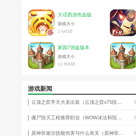
饥荒攻略小白必看新手指南
大话手游家园风水480攻略(大话西
饥荒麦斯威尔暗影法典怎么
盖房子的单机游戏攻略大全(建设
饥荒手游新手攻略大全(手
大话西游热血版
饥荒麦斯威尔暗影法典怎么用(饥
饥荒重生护符(饥荒重生护符
饥荒游戏修改技巧大全(饥荒游戏
游戏大小
家园单机版游戏攻略(家园
手游版饥荒新手攻略(饥荒手机版全
1.64GB
倩女幽魂手游家园升级花费
星际家园激战版(星际家园激战版怎
手游饥荒具体生存攻略(饥
单机饥荒新手攻略(饥荒单机版新手
战争与家园手游新手攻略(
家园7强盗版本
饥荒鳄梨酱怎么做(饥荒酪梨酱)
大话手游家园攻略(大话西
游戏大小
饥荒手游攻略帐逢(饥荒手机版玩法
饥荒rofg什么意思(饥荒rg
梦幻诛仙手游最新攻略(梦幻诛仙手
13.99MB
饥荒攻略小白必看新手指南
倩女幽魂手游家园设计大赛攻略(倩
饥荒麦斯威尔暗影法典怎么
手游版饥荒新手攻略(手游版饥荒
饥荒手游新手攻略秘籍(饥
新倩女幽魂手游家园攻略(倩女幽
饥荒重生护符(饥荒重生护
游戏新闻
保卫家园手机游戏攻略(保卫家园
家园单机版游戏攻略(家园
单机饥荒新手攻略(饥荒联机版新手
倩女幽魂手游家园升级花费
云顶之弈齐天大圣出装（云顶之弈s75段位重置吗）
饥荒鳄梨酱怎么做(饥荒鱼子酱怎么
么划算)
饥荒手游攻略帐逢(游戏饥荒攻略)
手游饥荒具体生存攻略(手
苹果手游饥荒攻略秘籍(饥荒游戏攻
僵尸毁灭工程推荐职业（WOW冰法和毁灭术士哪个好玩）
手游三国家园图纸攻略(qq
倩女幽魂手游家园设计大赛攻略(
战争与家园手游新手攻略(
倩女幽魂手游灵兽攻略医生(倩女
rimworld基地布局(饥荒
原神菲谢尔技能伤害与什么有关（原神菲谢尔需要元素精通吗）