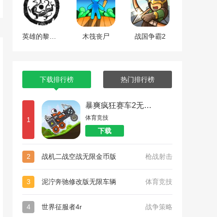
英雄的黎明2中文版
木筏丧尸
战国争霸2
下载排行榜
热门排行榜
暴爽疯狂赛车2无限金币
体育竞技
1
下载
2
战机二战空战无限金币版
枪战射击
3
泥泞奔驰修改版无限车辆
体育竞技
4
世界征服者4r
战争策略