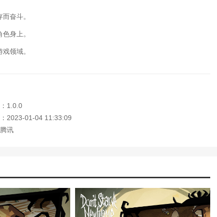
机版新手攻略)
荒单机版游戏攻略)
存而奋斗。
梨酱)
用(饥荒麦斯威尔)
角色身上。
机版玩法攻略)
游戏领域。
幻诛仙手游家园)
(倩女幽魂手游家园宠物闲话)
略(倩女家园设计大赛2019)
版饥荒新手攻略视频)
1.0.0
游饥荒地底世界攻略图)
倩女幽魂手游家园攻略简述老司机教你打
023-01-04 11:33:09
腾讯
卫家园手机游戏攻略大全)
话手游满风水家园攻略)
机版新手攻略)
荒电脑单机版攻略)
子酱怎么做)
用(饥荒麦斯威尔暗影法典怎么用)
荒攻略)
以换什么)