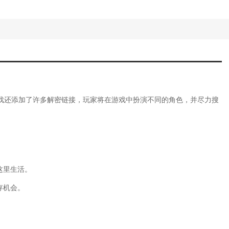
手游攻略新手入门)
荒手机版如何更改操作)
攻略(倩女幽魂手游家园宠物闲话)
略(倩女幽魂家园气数6000到1W)
略解答(三界西游游戏攻略之家园攻略解答
荒地下攻略)
激战版官网)
大话西游风水1000攻略)
戏还添加了许多解密链接，玩家将在游戏中扮演不同的角色，并尽力搜
角怎么弄)
(建设家园盖房子的单机游戏)
梨酱怎么做出来的)
用(饥荒老麦暗影法典)
荒攻略)
荒游戏实用修改技巧)
这里生活。
攻略(倩女幽魂气数提升)
手机版全攻略)
存机会。
荒联机版地底攻略)
激战版怎么样)
(大话西游手游家园运势)