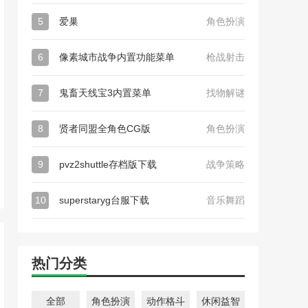
5
爱巢
角色扮演
6
像素城市战争内置功能菜单
枪战射击
7
鬼畜天线宝3内置菜单
找物解谜
8
贤者同盟全角色CG版
角色扮演
9
pvz2shuttle存档版下载
战争策略
10
superstaryg台服下载
音乐舞蹈
热门分类
全部
角色扮演
动作格斗
休闲益智