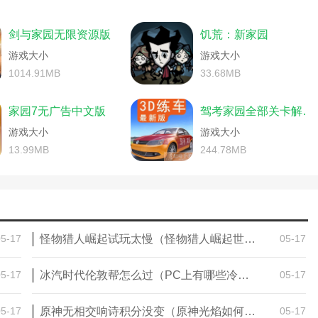
(饥荒联机版新手指南)
游风水1000攻略)
单机饥荒攻略牛角(饥荒牛角怎么弄)
用(饥荒麦斯威尔影子怎么消失)
家园盖房子的单机游戏)
饥荒鳄梨酱怎么做(饥荒鳄梨酱怎么做出来的)
机版饥荒新手攻略)
剑与家园无限资源版
饥荒：新家园
荒老麦暗影法典)
饥荒手游攻略帐逢(端游饥荒攻略)
耐久降为0)
实用修改技巧)
倩女幽魂手游家园气数增加攻略(倩女幽魂气数提升)
游戏大小
游戏大小
手机单机游戏)
攻略)
手游饥荒地底世界攻略(饥荒联机版地底攻略)
1014.91MB
33.68MB
及工艺详细攻略(倩女幽魂家园快速升级)
么样)
大话手游家园风水480攻略(大话西游手游家园运势)
荒食物攻略生存攻略)
攻略)
电脑单机饥荒攻略大全(饥荒单机版游戏攻略)
家园战争版)
家园7无广告中文版
驾考家园全部关卡解锁版
饥荒麦斯威尔暗影法典怎么用(饥荒麦斯威尔)
游家园)
攻略)
游戏大小
饥荒鱼人王(饥荒鱼人王朝)
游戏大小
是什么意思)
游家园)
倩女幽魂手游宠物星官攻略(倩女幽魂手游家园宠物闲话)
13.99MB
244.78MB
(饥荒新手攻略软件)
女家园设计大赛2019)
用(饥荒麦斯威尔之门)
新手攻略视频)
手游饥荒地底世界攻略(手游饥荒地底世界攻略图)
荒手游攻略新手入门)
魂手游家园攻略简述老司机教你打造)
符在哪合成)
手机游戏攻略大全)
大话手游家园风水攻略(大话手游满风水家园攻略)
游戏完整版)
攻略)
电脑单机饥荒攻略大全(饥荒电脑单机版攻略)
及工艺详细攻略(倩女幽魂手游家园种植什
05-17
怪物猎人崛起试玩太慢（怪物猎人崛起世界难度）
05-17
做)
饥荒麦斯威尔暗影法典怎么用(饥荒麦斯威尔暗影法典怎么用)
饥荒鱼人王(饥荒鱼人王可以换什么)
游饥荒具体生存攻略图)
略秘籍)
倩女幽魂手游房屋攻略(倩女幽魂手游家园攻略)
05-17
冰汽时代伦敦帮怎么过（PC上有哪些冷门游戏值得推荐）
05-17
三国家园图纸)
倩女幽魂手游家园设计大赛攻略视频)
战争与家园手游新手攻略图文)
幽魂手游家园灵兽)
手游饥荒攻略秘籍(饥荒游戏攻略秘籍)
中小型基地布局图)
05-17
原神无相交响诗积分没变（原神光焰如何获得3000分）
05-17