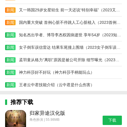
新闻
又一韩国29岁女星轻生 前一天还说“特别幸福”（2023又一韩国女星轻生）
新闻
国内重大突破 首例心脏不停跳人工心脏植入（2023首例心脏不停跳植入）
新闻
知名杰出学者、博导李杰权因病逝世 享年54岁（2023知名杰出学者李杰权病逝）
新闻
女子倒车误信雷达 结果车尾撞上围墙（2023女子倒车误雷达像撞上围墙）
新闻
孟羽童从格力“离职”原因是被公司开除 细节曝光（2023孟羽童被公司开除）
新闻
神力科莎好不好玩（神力科莎手柄能玩么）
新闻
王者云中君技能介绍（云中君是什么伤害）
推荐下载
归家异途汉化版
角色扮演 | 55.98MB
下载