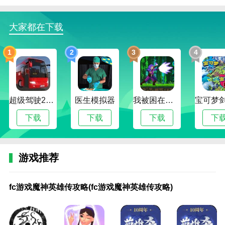
在这个自由美丽的城市中扮演一个勇敢的民族英雄，你
将能够面对更多危险的敌人并解决他们。
大家都在下载
2.在警察英雄城市中，日常任务非常复杂，需要玩家慢
慢挑战。
1
2
3
4
3.一部画风不错，使用极其方便的漫画，唤醒了大家的
保护欲，成为了城市的英雄。
警察英雄城市指南
超级驾驶2022内置作弊菜单版
医生模拟器
我被困在新手村了修改版
1.直奔一线，完成各种高难度任务，提高打击犯罪分子
下载
下载
下载
下
的实力。
在激动人心的营救行动中，首要任务是保护人质和逮捕
游戏推荐
犯人。
fc
ff14
奥
暴
变
超
刀
风
割
坑
满
射
射
圣
手
手
手
手
手
3.警察英雄城市你可以尽情享受自由驾驶的乐趣，玩法
游
英
特
走
形
神
塔
暴
绳
爹
月
雕
雕
斗
机
游
游
游
游
fc游戏魔神英雄传攻略(fc游戏魔神英雄传攻略)
不一样，有挑战，有惊喜。
戏
雄
曼
游
机
学
英
英
子
游
自
英
英
士
游
进
三
英
英
魔
榜
英
戏
器
院
雄
雄
城
戏
定
雄
雄
星
戏
击
国
雄
雄
神
(ff14
雄
坛
人
手
动
乱
市
4
义
传
传
矢
新
的
战
群
杀
英
英
传
秘
英
游
作
斗
公
攻
英
手
走
手
水
英
记
侠
扫