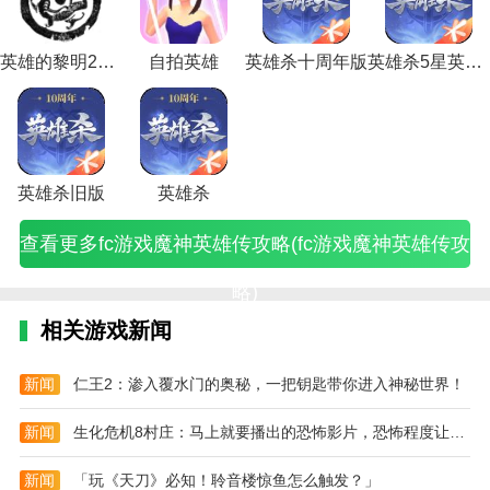
雄
雄
说
籍
雄
攻
手
手
园
略
雄
游
法
游
浒
雄
英
传
荡
传
榜
游
(暴
游
略
游
游
游
警
攻
白
游
腾
传
攻
雄
3
攻
攻
伊
戏
走
戏
新
攻
新
戏
察
略
陀
戏
讯
攻
略
攻
攻
略
略
甸)
攻
英
攻
英
略
手
攻
追
单
攻
攻
攻
略
(手
略
略
(手
英雄的黎明2中文版
自拍英雄
英雄杀十周年版
英雄杀5星英雄全解锁
(fc
略
雄
略
雄
(刀
攻
略
小
机
略
略
略
(水
游
秘
(手
游
游
(奥
坛
(变
获
塔
略
(割
偷
(满
(射
(射
英
浒
进
籍
游
英
戏
特
有
形
得
简
(风
绳
(警
月
雕
雕
雄
英
击
(三
英
雄
魔
曼
关
金
(超
单
暴
子
车
自
英
英
(圣
雄
的
国
雄
杀
神
传
秘
刚
神
操
英
城
追
定
雄
雄
斗
传
英
战
群
扫
英
奇
籍)
机
学
作
雄
市
小
义
传
传
士
手
雄
记
侠
荡
雄
英
器
院
的
乱
公
偷
英
手
游
手
游
攻
2
传
奖
英雄杀旧版
英雄杀
传
雄
人
官
英
斗
园
游
雄
游
戏
游
攻
略
手
3
励)
攻
游
英
方
雄)
更
20
戏)
怎
白
秘
神
略)
视
游
攻
查看更多fc游戏魔神英雄传攻略(fc游戏魔神英雄传攻
略)
戏
雄
手
新
关
么
陀
籍)
星
频)
攻
略
攻
游
游)
时
攻
换
攻
矢)
略
图
略)
戏)
间)
略)
英
略
秘
文)
略)
雄)
大
籍)
全)
相关游戏新闻
新闻
仁王2：渗入覆水门的奥秘，一把钥匙带你进入神秘世界！
新闻
生化危机8村庄：马上就要播出的恐怖影片，恐怖程度让人咋舌！
新闻
「玩《天刀》必知！聆音楼惊鱼怎么触发？」