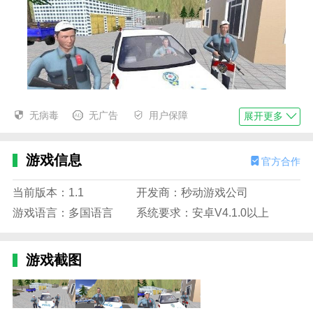
警察英雄城市优势
无病毒
无广告
用户保障
展开更多
1.超级警察城市英雄游戏的操作比较简单。玩的时候注
意保护城市安全。
游戏信息
官方合作
每成功打败一个罪犯，你都会在内心获得无限的满足
感。
当前版本：1.1
开发商：秒动游戏公司
游戏语言：多国语言
系统要求：安卓V4.1.0以上
3.刺激的游戏带来更多惊喜。冷配法可以提高武器装备
的强度。
4.创建逼真的画面，完美诠释新的故事，享受最有趣的
游戏截图
英雄冒险游戏。
警察英雄城市亮点