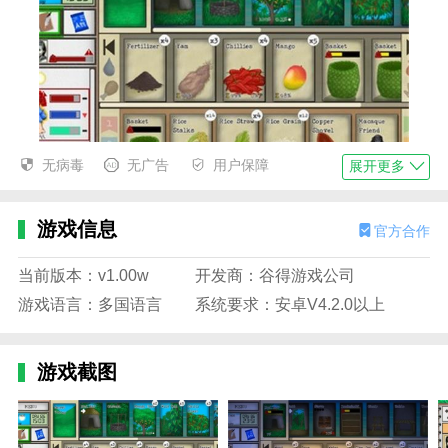
无病毒
无广告
用户保障
展开更多
卡牌生存热带岛屿汉化版优势
游戏信息
官方合作
1.在卡牌生存热带岛屿汉化版游戏中，可以根据玩家需
要选择收集资源或者升级等级。
当前版本：v1.00w
开发商：谷得游戏公司
2.为了生存，玩家需要选择更多的生存工具，寻找各种
游戏语言：多国语言
系统要求：安卓V4.2.0以上
食物。
3、这是一款超级硬核的生存游戏，多种新的玩法素
游戏截图
材，让你体验精彩和上瘾的游戏。
4.你需要在游戏中收集更多的资源和创意卡牌，通过不
同的卡牌组合发挥不同的功能。