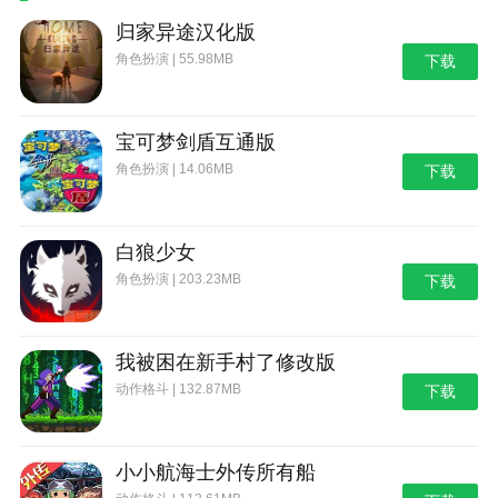
归家异途汉化版
角色扮演 | 55.98MB
下载
宝可梦剑盾互通版
角色扮演 | 14.06MB
下载
白狼少女
角色扮演 | 203.23MB
下载
我被困在新手村了修改版
动作格斗 | 132.87MB
下载
小小航海士外传所有船