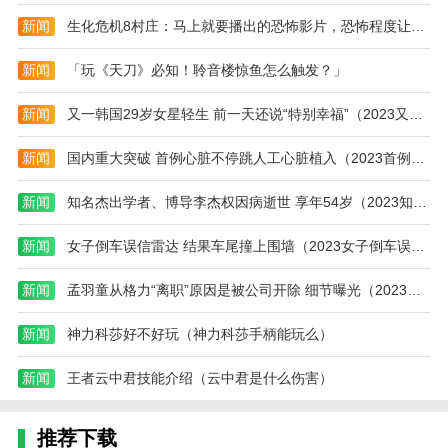
视
大
新闻
生化危机8村庄：马上就要播出的恐怖影片，恐怖程度让人咋舌！
频)
全)
新闻
「玩《天刀》必知！聆音楼惊鱼怎么触发？」
新闻
又一韩国29岁女星轻生 前一天还说“特别幸福”（2023又一韩国女星轻生）
新闻
国内重大突破 首例心脏不停跳人工心脏植入（2023首例心脏不停跳植入）
新闻
知名杰出学者、博导李杰权因病逝世 享年54岁（2023知名杰出学者李杰权病逝）
新闻
女子倒车误信雷达 结果车尾撞上围墙（2023女子倒车误雷达像撞上围墙）
新闻
孟羽童从格力“离职”原因是被公司开除 细节曝光（2023孟羽童被公司开除）
新闻
神力科莎好不好玩（神力科莎手柄能玩么）
新闻
王者云中君技能介绍（云中君是什么伤害）
推荐下载