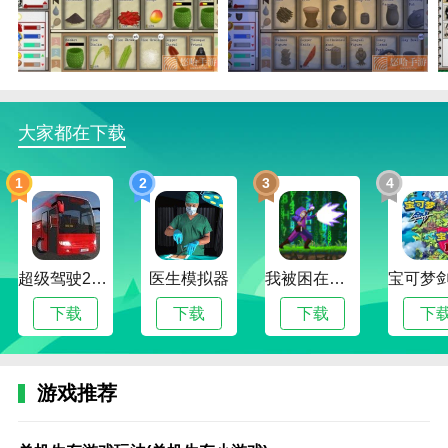
卡牌生存热带岛屿汉化版播放
1.玩家可以按照自己的想法创造自己的角色，所有角色
都有独特的印象。
2.卡牌生存热带岛屿汉化版游戏中还有海滩、草原、森
大家都在下载
林的地图可供选择。
1
2
3
4
无论你在这个游戏中收集武器、衣服还是其他容器，你
都需要知道如何使用它们。
用户评估
超级驾驶2022内置作弊菜单版
医生模拟器
我被困在新手村了修改版
这个游戏可以带来独特的生存体验，各种卡牌的融合会
产生各种素材！
下载
下载
下载
下
游戏代入感:5.6
绘图模式:8.3
游戏推荐
生存难度:8.0
单
方
方
方
方舟
方
方
方
方
方
方
孤
黑
后
荒
极
进
猎
末
机
舟
舟
舟
生存
舟
舟
舟
舟
舟
舟
岛
暗
宫
野
限
击
人
日