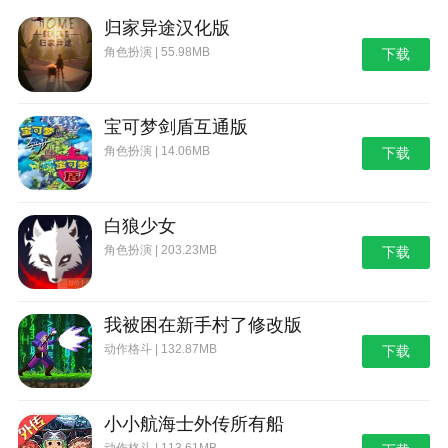
归家异途汉化版
角色扮演 | 55.98MB
下载
宝可梦剑盾互通版
角色扮演 | 14.06MB
下载
白狼少女
角色扮演 | 203.23MB
下载
我被困在新手村了修改版
动作格斗 | 132.87MB
下载
小小航海士外传所有船