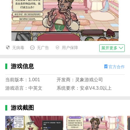
无病毒
无广告
用户保障
展开更多
当铺人生2艺术区隐藏版函数
你必须从不知名的买家那里低价购买商品，然后以更高
游戏信息
官方合作
的价格卖给有需求的用户，这样才能获利。
当前版本：1.001
开发商：灵象游戏公司
整个交易过程中，一切都不会那么顺利。你需要控制你
游戏语言：中英文
系统要求：安卓V4.3.0以上
的价格，让每个人都可以有尊严地出售它。
一旦买家认为价格太低，交易可能无法完成，玩家就会
和他谈判，以获得更多利润。
游戏截图
4.在当铺人生2艺术区隐藏版游戏中，只有这样才能发
财。把典当行做大做强，是所有玩家都想追求的目标。