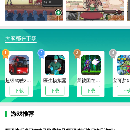
当铺人生2艺术区隐藏版怎么玩？
1.作为当铺人生2艺术区隐藏版游戏的拥有者，我们也
可以聘请专业的鉴定师来帮助我们。
2.玩家也可以自己买卖低价物品，但是非常高的价格会
大家都在下载
带来很大的风险，但是也可以以最低的价格获得巨额的
金钱。
1
2
3
4
3.其他人来店里卖。你需要快速了解产品的价值，告诉
价格，尽快说服客户购买。
当铺人生2艺术区隐藏版优势
超级驾驶2022内置作弊菜单版
医生模拟器
我被困在新手村了修改版
1.当铺人生2艺术区隐藏版游戏里有好客户，也有难客
下载
下载
下载
下
户。玩家的任务就是解决这些客户。
2.我们还可以参与游戏内拍卖，通过适销对路的拍卖购
买各种物品。有得有失，玩家需要抓住机会。
游戏推荐
3.这款游戏中人物的互动对话也包含了各种经典笑话和
阿
火
明
三
手
完
完
完
完
隐
诛
诛
诛
阿
割
坑
明
三
手
表情符号，让玩家在游戏中不会感到无聊。
玛
影
月
国
游
美
美
美
美
藏
仙
仙
仙
玛
绳
爹
月
国
游