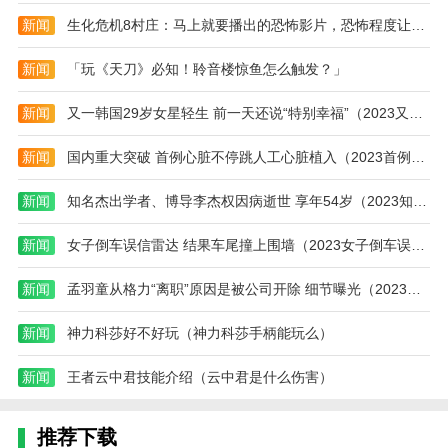
么
大
略)
新闻
生化危机8村庄：马上就要播出的恐怖影片，恐怖程度让人咋舌！
过)
全)
新闻
「玩《天刀》必知！聆音楼惊鱼怎么触发？」
新闻
又一韩国29岁女星轻生 前一天还说“特别幸福”（2023又一韩国女星轻生）
新闻
国内重大突破 首例心脏不停跳人工心脏植入（2023首例心脏不停跳植入）
新闻
知名杰出学者、博导李杰权因病逝世 享年54岁（2023知名杰出学者李杰权病逝）
新闻
女子倒车误信雷达 结果车尾撞上围墙（2023女子倒车误雷达像撞上围墙）
新闻
孟羽童从格力“离职”原因是被公司开除 细节曝光（2023孟羽童被公司开除）
新闻
神力科莎好不好玩（神力科莎手柄能玩么）
新闻
王者云中君技能介绍（云中君是什么伤害）
推荐下载