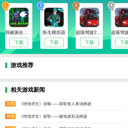
1
2
3
4
我被困在新手村了修改版
医生模拟器
超级驾驶2022内置作弊菜单版
下载
下载
下载
下
游戏推荐
相关游戏新闻
新闻
《绝地求生》攻略——获取食人者汤姆逊
新闻
《绝地求生》获取——极地迷彩汤姆逊