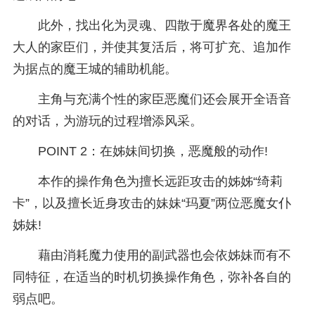
此外，找出化为灵魂、四散于魔界各处的魔王
大人的家臣们，并使其复活后，将可扩充、追加作
为据点的魔王城的辅助机能。
主角与充满个性的家臣恶魔们还会展开全语音
的对话，为游玩的过程增添风采。
POINT 2：在姊妹间切换，恶魔般的动作!
本作的操作角色为擅长远距攻击的姊姊“绮莉
卡”，以及擅长近身攻击的妹妹“玛夏”两位恶魔女仆
姊妹!
藉由消耗魔力使用的副武器也会依姊妹而有不
同特征，在适当的时机切换操作角色，弥补各自的
弱点吧。