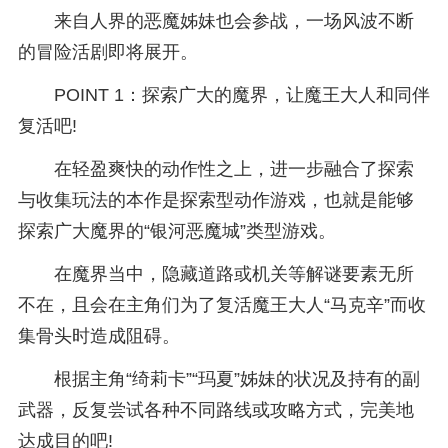
来自人界的恶魔姊妹也会参战，一场风波不断
的冒险活剧即将展开。
POINT 1：探索广大的魔界，让魔王大人和同伴
复活吧!
在轻盈爽快的动作性之上，进一步融合了探索
与收集玩法的本作是探索型动作游戏，也就是能够
探索广大魔界的“银河恶魔城”类型游戏。
在魔界当中，隐藏道路或机关等解谜要素无所
不在，且会在主角们为了复活魔王大人“马克辛”而收
集骨头时造成阻碍。
根据主角“绮莉卡”“玛夏”姊妹的状况及持有的副
武器，反复尝试各种不同路线或攻略方式，完美地
达成目的吧!