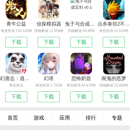
青牛公益
侦探模拟器
兔子与合成宝剑 v0.1
点杀泰坦2不减反增版
角色扮演 226.31MB
找物解谜 12.95MB
找物解谜 50.88M
角色扮演 41.61MB
下载
下载
下载
下载
幻唐志：逍遥外传
幻塔
恐怖奶昔
闹鬼的恶梦
角色扮演
角色扮演 1.73GB
角色扮演 84.67MB
找物解谜 23.06MB
下载
下载
下载
下载
首页
游戏
应用
排行
专题