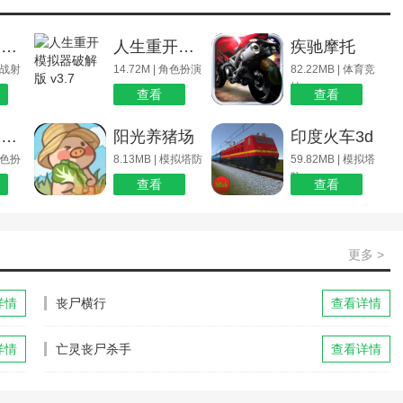
战场突围模拟器免广告版
人生重开模拟器破解版 v3.7
疾驰摩托
 枪战射
14.72M | 角色扮演
82.22MB | 体育竞
技
查看
查看
猛鬼宿舍联机版
阳光养猪场
印度火车3d
 角色扮
8.13MB | 模拟塔防
59.82MB | 模拟塔
防
查看
查看
更多 >
详情
丧尸横行
查看详情
详情
亡灵丧尸杀手
查看详情