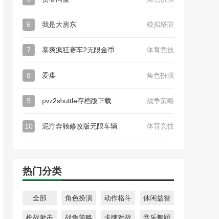
6
我是大房东
模拟塔防
7
暴爽疯狂赛车2无限金币
体育竞技
8
爱巢
角色扮演
9
pvz2shuttle存档版下载
战争策略
10
泥泞奔驰修改版无限车辆
体育竞技
热门分类
全部
角色扮演
动作格斗
休闲益智
枪战射击
战争策略
卡牌对战
音乐舞蹈