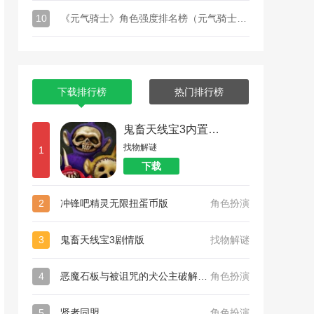
10
《元气骑士》角色强度排名榜（元气骑士最建议买的人物排行榜）
下载排行榜
热门排行榜
鬼畜天线宝3内置菜单
找物解谜
1
下载
2
冲锋吧精灵无限扭蛋币版
角色扮演
3
鬼畜天线宝3剧情版
找物解谜
4
恶魔石板与被诅咒的犬公主破解版游戏下载
角色扮演
5
贤者同盟
角色扮演