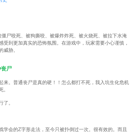
被僵尸咬死、被狗撕咬、被爆炸炸死、被火烧死、被拉下水淹
感受到更加真实的恐怖氛围。在游戏中，玩家需要小心谨慎，
的威胁。
种丧尸
起来。普通丧尸是真的硬！！怎么都打不死，我入坑生化危机
死。
行了。
戏学会的Z字形走法，至今只被扑倒过一次。很有效的。而且