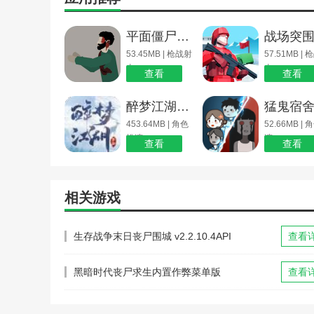
平面僵尸防御
53.45MB | 枪战射
57.51MB |
击
击
查看
查看
醉梦江湖内置修改器版
453.64MB | 角色
52.66MB |
扮演
演
查看
查看
相关游戏
生存战争末日丧尸围城 v2.2.10.4API
查看
黑暗时代丧尸求生内置作弊菜单版
查看