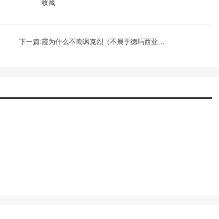
收藏
下一篇:霞为什么不嘲讽克烈（不属于德玛西亚阵容的英雄）