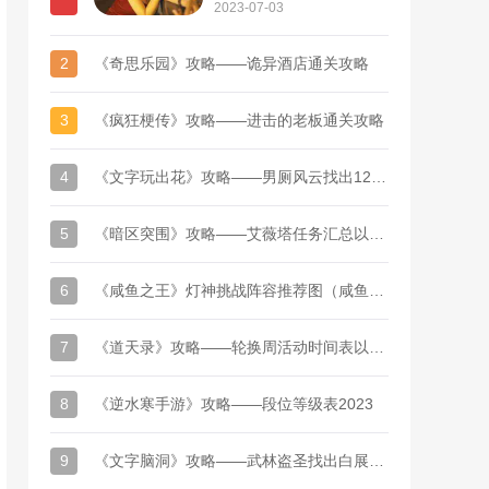
2023-07-03
2
《奇思乐园》攻略——诡异酒店通关攻略
3
《疯狂梗传》攻略——进击的老板通关攻略
4
《文字玩出花》攻略——男厕风云找出12处不合理通关攻略
5
《暗区突围》攻略——艾薇塔任务汇总以及流程顺序
6
《咸鱼之王》灯神挑战阵容推荐图（咸鱼之王灯神各国阵容最低配置）
7
《道天录》攻略——轮换周活动时间表以及顺序
8
《逆水寒手游》攻略——段位等级表2023
9
《文字脑洞》攻略——武林盗圣找出白展堂的犯罪证据怎么过