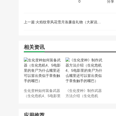
0
分享
上一篇:火焰纹章风花雪月洛廉兹礼物（大家说说火焰纹章风花雪月洛的廉兹能转暗法师培养吗）
相关资讯
生化变种如何装备武器
《生化变种》制作武器
（生化危机4、5电影里
方法介绍（生化危机
的丧尸为什么嘴里还可
4、5电影里的丧尸为什
以冒出类似于章鱼触手
么嘴里还可以冒出类似
的嘴巴）
于章鱼触手的嘴巴）
应用推荐