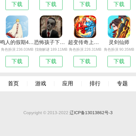
下载
下载
下载
下载
鸣人的假期4.0无闪退_鸣人的假期无闪退版
恐怖孩子下载鬼魂模式
超变传奇上线65535级 免费版下载
灵剑仙师
角色扮演 236.03MB
找物解谜 189.11MB
角色扮演 226.31MB
角色扮演 90.35MB
下载
下载
下载
下载
首页
游戏
应用
排行
专题
Copyright © 2013-2022
辽ICP备13013862号-3