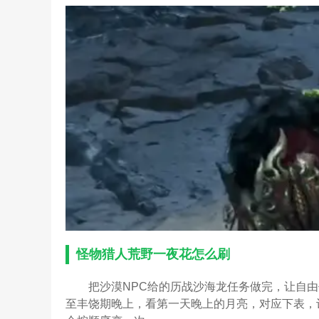
怪物猎人荒野一夜花怎么刷
把沙漠NPC给的历战沙海龙任务做完，让自
至丰饶期晚上，看第一天晚上的月亮，对应下表，