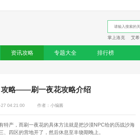
掌上洛克
艾希
资讯攻略
专题大全
排行榜
》攻略——刷一夜花攻略介绍
7 04:21:00
作者：小编酱
有特产，而刷一夜花的具体方法就是把沙漠NPC给的历战沙海
三、四区的营地开了，然后休息至丰饶期晚上。