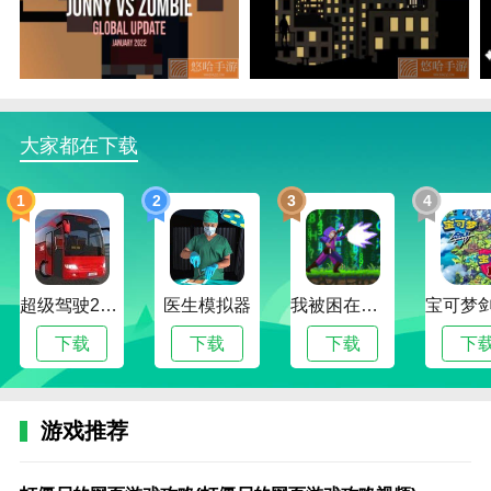
1.完成日常任务获得专属奖励。你可以收集更多的武
器。攻击僵尸首领会增加冒险的难度。
2.攻击僵尸boss会增加冒险难度。当这些巨大的丧尸进
攻时，要打败他会更加困难。
在这个游戏中，你可以提高你的技能，并尝试加强自
大家都在下载
己。当这些丧尸进攻的时候，打败他的难度会更大。
1
2
3
4
强尼大战僵尸无限钻石版怎么玩
1.使用策略摧毁所有敌人。火焰弹攻击丧尸的弱点，近
战和远程攻击造成致命一击。
超级驾驶2022内置作弊菜单版
医生模拟器
我被困在新手村了修改版
还有很多不同的关卡等着你去挑战。你必须明智地使用
资源来建立防御。
下载
下载
下载
下
在这个游戏中，不仅僵尸种类太多，而且毁灭技能也各
不相同。也可以选择合适的武器瞄准。
游戏推荐
4.每个人都可以在这里玩得开心。你可以在强尼大战僵
打
极
僵
僵
僵
僵
僵
僵
绝
恐
妹
苹
逃
特
无
爷
游
战
植
尸无限钻石中找到更多精彩的战斗计划。
僵
限
尸
尸
尸
尸
尸
尸
地
怖
子
果
离
别
限
爷
戏
僵
物