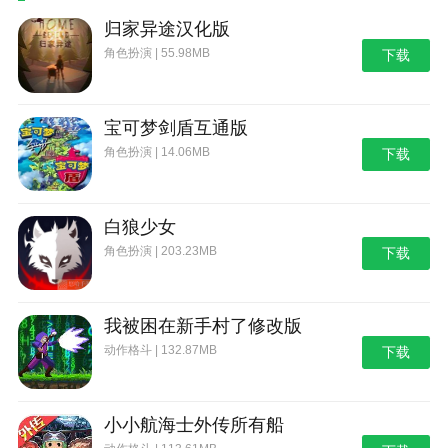
归家异途汉化版
角色扮演 | 55.98MB
下载
宝可梦剑盾互通版
角色扮演 | 14.06MB
下载
白狼少女
角色扮演 | 203.23MB
下载
我被困在新手村了修改版
动作格斗 | 132.87MB
下载
小小航海士外传所有船