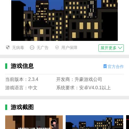
无病毒
无广告
用户保障
展开更多
强尼大战僵尸无限钻石版函数
游戏信息
官方合作
1.在这个游戏的关卡中，士兵的火力很重要，只有不断
抽才能增加攻击力。
当前版本：2.3.4
开发商：升豪游戏公司
战斗持续了十多分钟。这是一场大战役，胜利和安全通
游戏语言：中文
系统要求：安卓V4.0.1以上
过取决于你。
3.在强尼大战僵尸无限钻石版游戏的关卡中，有专属双
游戏截图
BOSS等着你挑战，在游戏中交友，并肩作战。
强尼大战僵尸无限钻石版描述