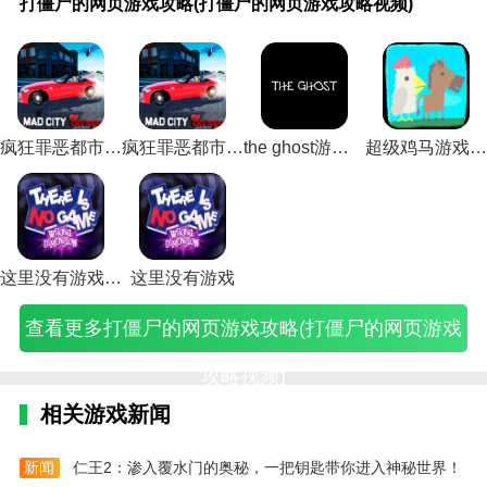
打僵尸的网页游戏攻略(打僵尸的网页游戏攻略视频)
尸
生
大
毁
简
派
世
医
求
僵
与
上
僵
小
恐
和
大
尸
大
相关建议
的
存
作
灭
体
对
界
院
生
尸
僵
的
尸
队
怖
僵
战
明
战
网
小
战
工
游
游
大
手
僵
单
尸
枪
医
大
单
尸
僵
星
僵
花花僵尸的每一场战斗和冒险都会非常过瘾。玩家也可
页
游
游
程
戏
戏
战
游
尸
机
游
战
院
战
机
游
尸
游
尸
以在这里继续打僵尸，玩家也可以在这里找到新的物
游
戏
戏
短
攻
攻
游
攻
模
游
戏
僵
游
僵
游
戏
的
戏
单
戏
技
攻
接
略
略
戏
略
式
戏
攻
尸
戏
尸
戏
攻
游
攻
机
品，玩家也可以在这里找到适合自己的新物品。
攻
巧
略
(僵
开
(僵
玩
(僵
手
攻
略
游
攻
游
秘
略
戏
略
版
略
(生
(僵
尸
门
尸
法
尸
游
略
(妹
戏
略
戏
籍
(僵
攻
(全
网
疯狂罪恶都市游戏无广告
疯狂罪恶都市游戏安装中文版
the ghost游戏下载破解版
超级鸡马游戏免费玩
僵尸尖叫在游戏中，玩家可以通过合成植物来提高自己
(打
存
尸
毁
密
派
(僵
医
攻
(恐
子
攻
(逃
攻
(无
尸
略
明
页
的植物。两个相同的植物可以合成高等植物。在游戏中
僵
游
大
灭
码
对
尸
生
略
怖
打
略
离
略
限
恐
(僵
星
游
尸
戏
作
工
(僵
游
世
游
(绝
僵
僵
(苹
僵
综
恐
怖
尸
僵
戏
(
创造你的植物军队！
的
无
战
程
尸
戏
界
戏)
地
尸
尸
果
尸
合
怖
爷
世
尸
攻
网
限
游
短
攻
攻
大
求
单
手
打
医
篇
单
爷)
界
图
略
页
规
戏
接
略)
略
战
生
机
游)
僵
院
(工
机
大
鉴)
(植
游
则)
攻
车
视
游
僵
游
尸
游
程
游
战
物
这里没有游戏中文版
这里没有游戏
戏
略
辆
频)
戏
尸
戏
的
戏
队
戏
游
大
攻
视
要
玩
模
攻
游
攻
大
秘
戏
战
查看更多打僵尸的网页游戏攻略(打僵尸的网页游戏
略
频)
什
法
式
略
戏)
略
战
籍
玩
僵
视
么
介
手
手
视
僵
怎
法)
尸
频)
技
绍)
游
机
频)
尸
么
单
全
攻略视频)
能)
攻
版)
小
用)
机
略
游
版
相关游戏新闻
大
戏)
网
全)
页
游
新闻
仁王2：渗入覆水门的奥秘，一把钥匙带你进入神秘世界！
戏