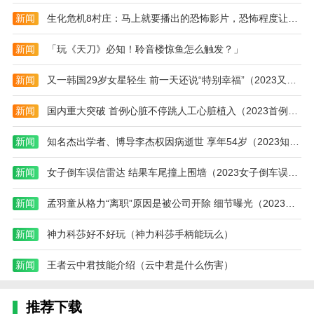
攻
新闻
生化危机8村庄：马上就要播出的恐怖影片，恐怖程度让人咋舌！
略
大
全)
新闻
「玩《天刀》必知！聆音楼惊鱼怎么触发？」
新闻
又一韩国29岁女星轻生 前一天还说“特别幸福”（2023又一韩国女星轻生）
新闻
国内重大突破 首例心脏不停跳人工心脏植入（2023首例心脏不停跳植入）
新闻
知名杰出学者、博导李杰权因病逝世 享年54岁（2023知名杰出学者李杰权病逝）
新闻
女子倒车误信雷达 结果车尾撞上围墙（2023女子倒车误雷达像撞上围墙）
新闻
孟羽童从格力“离职”原因是被公司开除 细节曝光（2023孟羽童被公司开除）
新闻
神力科莎好不好玩（神力科莎手柄能玩么）
新闻
王者云中君技能介绍（云中君是什么伤害）
推荐下载