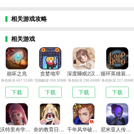
相关游戏攻略
相关游戏
崩坏之兆
贪婪地牢
深度睡眠2汉化安卓直装版_深度睡眠2汉化直装版
循环英雄装备栏怎么解锁_循环英雄
角色扮演 467.51MB
找物解谜 456.50MB
角色扮演 296.84MB
角色扮演 227.06MB
下载
下载
下载
下载
沃特里布学院1.3攻略_沃特里布学院
奈的教育日记安卓10.0_奈的教育日记作弊菜单
千年风华破解版无限金币钻石版_千年风华
尼米亚人传奇万德卡尔