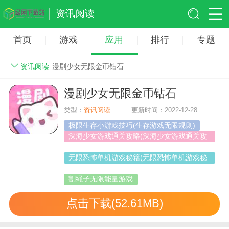
资讯阅读
首页
游戏
应用
排行
专题
资讯阅读
漫剧少女无限金币钻石
漫剧少女无限金币钻石
类型：
资讯阅读
更新时间：2022-12-28
极限生存小游戏技巧(生存游戏无限规则)
深海少女游戏通关攻略(深海少女游戏通关攻
略图文)
无限恐怖单机游戏秘籍(无限恐怖单机游戏秘
籍怎么用)
割绳子无限能量游戏
点击下载(52.61MB)