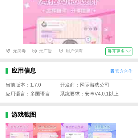
无病毒
无广告
用户保障
展开更多
应用信息
官方合作
当前版本：1.7.0
开发商：网际游戏公司
应用语言：多国语言
系统要求：安卓V4.0.1以上
游戏截图