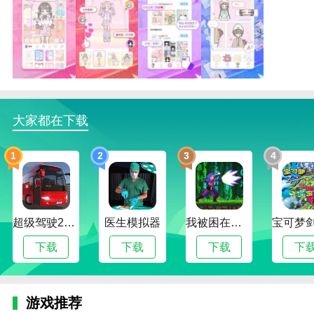
漫剧少女无限金币钻石函数
1.漫画资源。用户可以在软件中看到很多漫画资源，可
以随时找到自己喜欢的漫画。
2.免费阅读。软件里所有的漫画都可以免费看。很容易
大家都在下载
找到各种漫画。
3.漫剧少女无限金币钻石中的每一部漫画都有详细的介
1
2
3
4
绍，用户可以轻松找到适合自己的漫画。
漫剧少女无限金币钻石函数
1.漫剧少女无限金币钻石提供人气排名。可以看热门漫
超级驾驶2022内置作弊菜单版
医生模拟器
我被困在新手村了修改版
画，找到自己喜欢的漫画内容。
下载
下载
下载
下
2.平台里的漫画资源每天都在更新，每天都有很多漫画
更新，所以你可以不断看到丰富的新漫画。
游戏推荐
3.智能推荐。大数据功能可以根据用户的阅读过程推荐