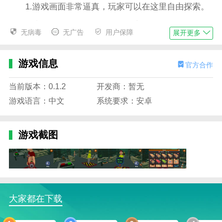
1.游戏画面非常逼真，玩家可以在这里自由探索。
2.这里将有各种游戏选项供玩家尝试和体验。
无病毒
无广告
用户保障
展开更多
3.游戏的情节也很丰富，玩家会根据情节进入不同
的场景。
游戏信息
官方合作
4.玩家将扮演边境检察官，并继续参与您在这里的
冒险。
当前版本：0.1.2
开发商：暂无
游戏语言：中文
系统要求：安卓
5.玩家可以在这里自由驾驶各种车辆，感觉很棒。
边境丧尸检察官最新版内容
游戏截图
1.有许多令人兴奋的故事情节供玩家在游戏中挑战
和享受。
2.危险的敌人也可能随时出现，你可以使用武器攻
击和击败他们。
大家都在下载
3.您将在游戏中体验检察官的真实生活，涵盖工作
和日常生活。