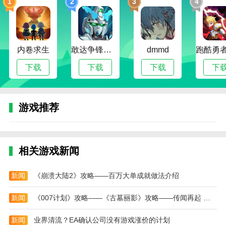
1
2
3
4
4.不断完成各种有趣的挑战，提高幸福感和精力的
各种指标。
5.为游客提供完善的人性化服务，让他们在这里体
内卷求生
敢达争锋对决无限钻石版
dmmd
验到宾至如归的感觉。
下载
下载
下载
下
6.搜查每一个地点，不要错过任何线索，避免放过
任何犯罪。
7.游戏体验非常好，可以开警车在城市里巡逻。
游戏推荐
边境丧尸检察官设置中文
1、首先大家打开游戏，在游戏的主界面点击
Options。
相关游戏新闻
2、再选择Language。
新闻
《崩溃大陆2》攻略——百万大单成就做法介绍
3、点击第二个Simplified Chinese。
新闻
《007计划》攻略——《古墓丽影》攻略——传闻再起 或现身夏日游戏节
4、再回到游戏就可以看到是中文简体界面了。
新闻
业界清流？EA确认公司没有游戏涨价的计划
边境丧尸检察官玩法技巧分享