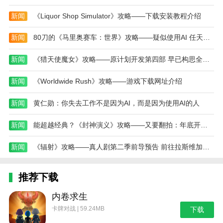
1、在游戏当中我们将会扮演一名边境的检察官，
新闻
《Liquor Shop Simulator》攻略——下载安装教程介绍
对来来往往的每一个人进行排查，那么这一款游戏应该
怎么玩才更好呢，有很多新玩家都不是非常了解。
新闻
80刀的《马里奥赛车：世界》攻略——疑似使用AI 任天堂出面否认
2、首先，在游戏当中我们的玩家需要扮演一位边
新闻
《猎天使魔女》攻略——原计划开发第四部 早已构思全新三部曲
境检察官，而且这款游戏是外国游戏公司开发的，所以
我们的用户最好是下载汉化版的，所以才能玩起来更加
新闻
《Worldwide Rush》攻略——游戏下载网址介绍
方便。在游戏的设定中，我们的玩家在之前都是因为各
新闻
黄仁勋：你失去工作不是因为AI，而是因为使用AI的人
种原因失业了，偶然得到了这个机会，做一名边境检察
官，对于很多用户来说是非常有意思的，因为其中不仅
新闻
能超越经典？《封神演义》攻略——又要翻拍：年底开机 共40集
仅包括着工作，在游戏当中还需要生活。
新闻
《辐射》攻略——真人剧第二季前导预告 前往拉斯维加斯、已续订第三季
3、比如说我们的玩家每天都需要开着车前往工作
地点，每天也都会有上下班，所以对于我们的玩家来
说，游戏的代入感也会更加的强烈。我们作为边境检察
推荐下载
官的主要职责就是查询来来往往的每个人的各种证件是
内卷求生
否匹配信息。
卡牌对战 | 59.24MB
下载
4、我们在拿到各种证件之后，就需要进行各种比