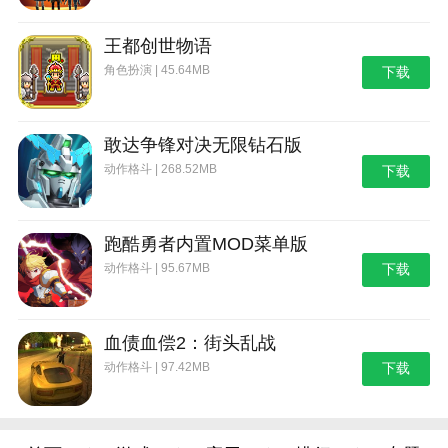
对，比如说看一下性命是否是一致的，国家，目的地等
都是需要进行查询的，在游戏当中会给玩家设置不同的
王都创世物语
情景，比如说证件上面的证件号不符合常规的格式，或
角色扮演 | 45.64MB
下载
者是偷窃他人的护照信息等等，对于这种情况我们就一
定要注意拒签，如果各项信息核对都没有问题，那么就
可以盖章允许其通过了。
敢达争锋对决无限钻石版
动作格斗 | 268.52MB
下载
5、这款游戏最大的优势就是将生活与工作相结
合，不会让我们的玩家感到乏味，比如说我们的玩家也
会有休息日，在休息日玩家可以不用去上班，然后可以
跑酷勇者内置MOD菜单版
做自己的事情，比如说如果院子利用有木头需要砍，我
动作格斗 | 95.67MB
下载
们玩家就先要点击我们的背包，然后在里面找到斧头这
一个道具，这样想我们的玩家就可以砍了。
本站为您提供边境丧尸检察官 最新版的 手机游戏
血债血偿2：街头乱战
，欢迎大家记住本站网址，本站是您下载安卓手游app
动作格斗 | 97.42MB
下载
最好的网站！