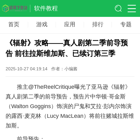
软件教程
首页
游戏
应用
排行
专题
《辐射》攻略——真人剧第二季前导预
告 前往拉斯维加斯、已续订第三季
2025-10-27 04:19:14
作者：小编酱
推主@TheReelCritique曝光了亚马逊《辐射》
真人剧第二季的前导预告，预告片中华顿·哥金斯
（Walton Goggins）饰演的尸鬼和艾拉·彭内尔饰演
的露西·麦克林（Lucy MacLean）将前往赌城拉斯维
加斯。
前导预告：