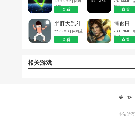
130.02MB | 休闲
287.46MB |
益智
策略
查看
查看
胖胖大乱斗
捕食日
55.32MB | 休闲益
230.19MB |
智
格斗
查看
查看
相关游戏
关于我
本站所有