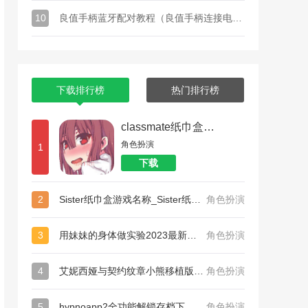
10
良值手柄蓝牙配对教程（良值手柄连接电脑需要什么其他东西）
下载排行榜
热门排行榜
classmate纸巾盒系列_和散漫的同学一起生活纸巾盒
角色扮演
1
下载
2
Sister纸巾盒游戏名称_Sister纸巾盒
角色扮演
3
用妹妹的身体做实验2023最新版中心版下载_用妹妹的身体做实验2023最新版完美版
角色扮演
4
艾妮西娅与契约纹章小熊移植版手机安卓版_艾妮西娅与契约纹章小熊移植版扩展包版
角色扮演
5
hypnoapp2全功能解锁存档下载_hypnoapp2全功能解锁存档
角色扮演