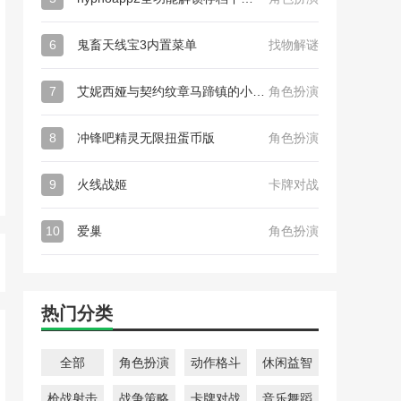
6
鬼畜天线宝3内置菜单
找物解谜
7
艾妮西娅与契约纹章马蹄镇的小圣女最新版_艾妮西娅与契约纹章马蹄镇的小圣女日版
角色扮演
8
冲锋吧精灵无限扭蛋币版
角色扮演
9
火线战姬
卡牌对战
10
爱巢
角色扮演
热门分类
全部
角色扮演
动作格斗
休闲益智
枪战射击
战争策略
卡牌对战
音乐舞蹈