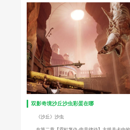
双影奇境沙丘沙虫彩蛋在哪
《沙丘》沙虫
在第二章【霓虹复仇-电音律动】主线关卡中