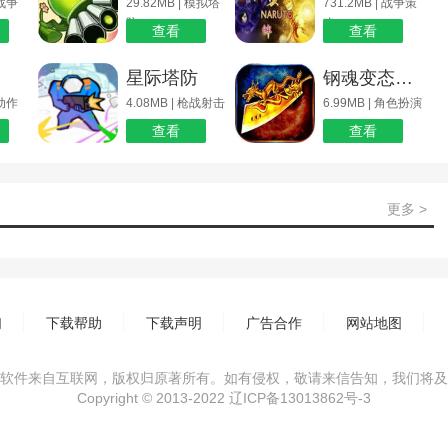
 战争
29.82MB | 模拟塔
731.2MB | 战争策
防
略
查看
查看
星际塔防
钢魂变态传奇 安卓最新版下载
 动作
4.08MB | 枪战射击
6.99MB | 角色扮演
查看
查看
更多 >
们
下载帮助
下载声明
广告合作
网站地图
软件来自互联网，版权归原著所有。如有侵权，敬请来信告知，我们将及
Copyright © 2013-2022
辽ICP备13013862号-3