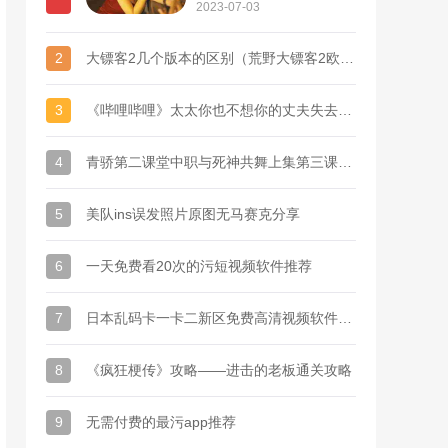
2023-07-03
2
大镖客2几个版本的区别（荒野大镖客2欧版和港版区别）
3
《哔哩哔哩》太太你也不想你的丈夫失去这份工作吧梗的意思介绍
4
青骄第二课堂中职与死神共舞上集第三课的答案（幽灵魔鬼指的是什么）
5
美队ins误发照片原图无马赛克分享
6
一天免费看20次的污短视频软件推荐
7
日本乱码卡一卡二新区免费高清视频软件推荐
8
《疯狂梗传》攻略——进击的老板通关攻略
9
无需付费的最污app推荐