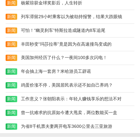
59漫画app免费版函数
新闻
杨紫琼获金球奖影后，人生转折
1.59漫画app免费版每次漫画阅读的进度都会实时保
新闻
列车滞留29小时乘客以为被劫持报警，结果大跌眼镜
存。这种节约主要是为了防止追求进步的损失。
新闻
可怕！“幽灵刹车”特斯拉造成隧道内8车追尾
看漫画有很多选择，因为每个人看漫画的习惯不同。
3.不仅可以找到自己喜欢的漫画，还可以多带些其他漫
新闻
丰田秒变“玛莎拉蒂”竟是因为在高速撞鸟变成的
画，有效避免无聊。
新闻
美国加州经历了什么？一夜间100多次闪电！
新闻
年会抽上海一套房？米哈游员工辟谣
新闻
鸡蛋价涨不停，美国居民表示还不如自己养鸡？
新闻
工作意义？张朝阳表示：年轻人赚钱享乐的想法不对
新闻
曾一抗难求的抗原如今遭大甩卖，两位数能买一盒
新闻
为省8千机票夫妻两开电车3600公里去三亚旅游