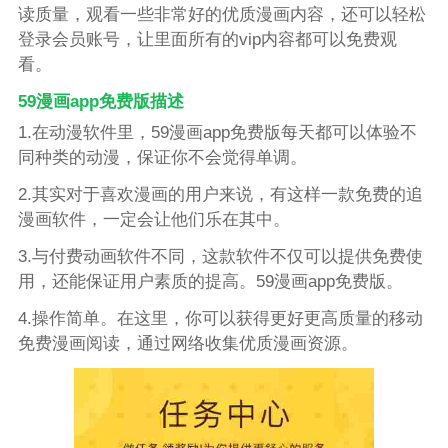
读质量，观看一些非常好的优质漫画内容，还可以轻松
登录会员账号，让里面所有的vip内容都可以免费观
看。
59漫画app免费版描述
1.在动漫软件里，59漫画app免费版每天都可以体验不
同种类的动漫，保证你不会觉得单调。
2.其实对于喜欢漫画的用户来说，有这样一款免费的追
漫画软件，一定会让他们乐在其中。
3.与付费动画软件不同，这款软件不仅可以提供免费使
用，还能保证用户素质的提高。59漫画app免费版。
4.操作简单。在这里，你可以获得更好更高质量的移动
免费漫画阅读，通过网络收集优质漫画资源。