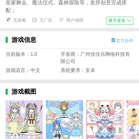
皇家舞会、魔法仪式、森林探险等，发挥创意完成搭
配；
无病毒
无广告
用户保障
展开更多
4、魔法技能与道具：通过解锁和使用魔法饰品，
赋予公主独特的魔法效果，提升整体造型魅力。
游戏信息
官方合作
魔法公主美妆派对游戏特色
1、梦幻魔法世界：游戏场景充满奇幻色彩，带你
当前版本：1.0
开发商：广州佳佳乐网络科技有
进入神秘的魔法王国，感受唯美魔法氛围；
限公司
2、丰富换装元素：数百款服装和饰品随心搭配，
游戏语言：中文
系统要求：安卓
多种妆容风格自由选择，打造千变万化的公主造型；
3、互动养成系统：通过完成任务获得奖励，升级
游戏截图
公主等级，解锁更多高级时装和魔法能力；
4、主题活动与节日装扮：定期推出限时活动，带
来特别节日服饰和魔法道具，丰富游戏体验。
魔法公主美妆派对游戏亮点
1、梦幻唯美的魔法世界场景设计，配合精致细腻