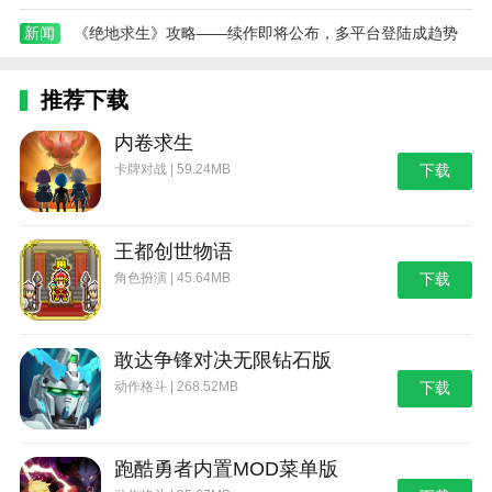
新闻
《绝地求生》攻略——续作即将公布，多平台登陆成趋势
推荐下载
内卷求生
卡牌对战 | 59.24MB
下载
王都创世物语
角色扮演 | 45.64MB
下载
敢达争锋对决无限钻石版
动作格斗 | 268.52MB
下载
跑酷勇者内置MOD菜单版