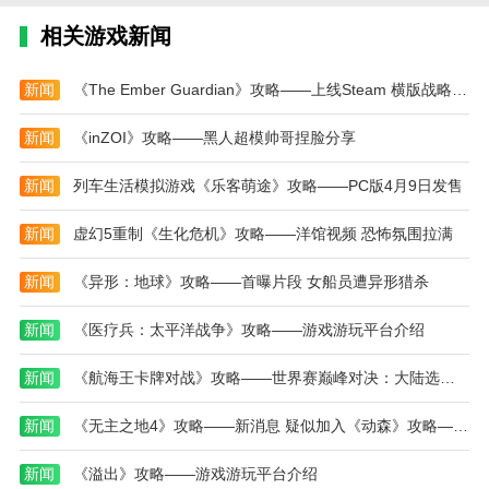
4、【社交展示功能】：玩家可展示自己的魔法公
相关游戏新闻
主形象，与其他玩家分享造型灵感，参加换装比赛。
魔法公主美妆派对游戏测评
新闻
《The Ember Guardian》攻略——上线Steam 横版战略射击
魔法公主美妆派对游戏以其华丽的画面和丰富的换
新闻
《inZOI》攻略——黑人超模帅哥捏脸分享
装玩法吸引了大量玩家。游戏操作简单易上手，竖屏设
计方便玩家随时游玩。多样化的服饰和妆容选择，让每
新闻
列车生活模拟游戏《乐客萌途》攻略——PC版4月9日发售
位玩家都能打造独特的魔法公主形象。结合趣味的魔法
任务和养成系统，魔法公主美妆派对游戏不仅满足了换
新闻
虚幻5重制《生化危机》攻略——洋馆视频 恐怖氛围拉满
装爱好者的需求，也增加了玩法深度和趣味性。梦幻的
魔法世界和定期更新的主题活动，使得游戏体验持续新
新闻
《异形：地球》攻略——首曝片段 女船员遭异形猎杀
鲜，是一款兼具美妆与魔法元素的优秀休闲佳作。
新闻
《医疗兵：太平洋战争》攻略——游戏游玩平台介绍
本站为您提供魔法公主美妆派对的 手机游戏 ，欢
迎大家记住本站网址，本站是您下载安卓手游app最好
新闻
《航海王卡牌对战》攻略——世界赛巅峰对决：大陆选手阿保夺冠，独特简体中文冠军卡加冕！
的网站！
新闻
《无主之地4》攻略——新消息 疑似加入《动森》攻略——元素
新闻
《溢出》攻略——游戏游玩平台介绍