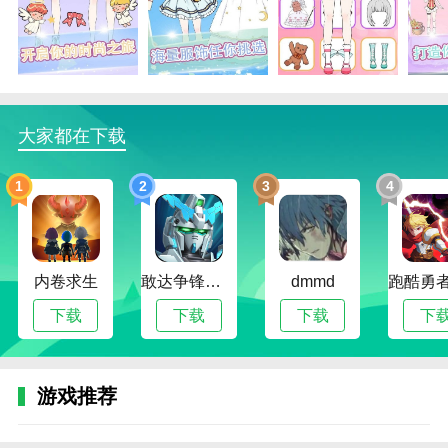
的角色建模，营造浓厚的童话氛围；
2、丰富多样的换装元素，涵盖发型、服装、妆
容、鞋履及魔法饰品，满足玩家的搭配欲望；
3、趣味十足的主题任务和挑战，考验玩家的审美
大家都在下载
能力和搭配创意；
4、简单易上手的操作方式，适合各年龄段玩家，
1
2
3
4
轻松享受美妆换装乐趣。
魔法公主美妆派对游戏内容
1、【换装搭配玩法】：玩家可以自由搭配发型、
内卷求生
敢达争锋对决无限钻石版
dmmd
服装、妆容和魔法饰品，创造独一无二的公主造型；
下载
下载
下载
下
2、【魔法任务挑战】：完成各类魔法主题任务，
如帮助森林精灵、参加魔法盛典等，提升角色魅力值；
游戏推荐
3、【服饰解锁系统】：通过关卡奖励和商店购买
解锁丰富服饰和饰品，满足不同风格需求；