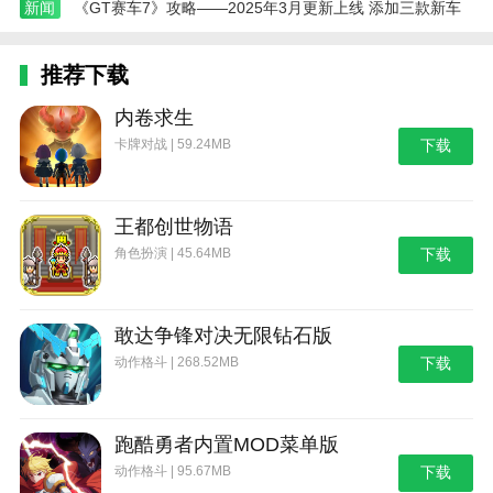
新闻
《GT赛车7》攻略——2025年3月更新上线 添加三款新车
推荐下载
内卷求生
卡牌对战 | 59.24MB
下载
王都创世物语
角色扮演 | 45.64MB
下载
敢达争锋对决无限钻石版
动作格斗 | 268.52MB
下载
跑酷勇者内置MOD菜单版
动作格斗 | 95.67MB
下载