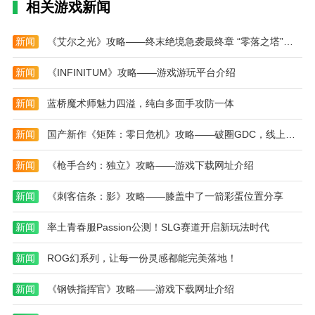
相关游戏新闻
戏中体验到不同的乐趣和挑战，满足不同的游戏需求。
3.休闲玩家推荐：本游戏特别适合喜欢休闲解谜、
新闻
《艾尔之光》攻略——终末绝境急袭最终章 “零落之塔”重磅来袭
放松减压的玩家，提供愉悦的游戏体验。
新闻
《INFINITUM》攻略——游戏游玩平台介绍
4.持续的乐趣保证：随着游戏的不断更新和优化，
会有更多的新内容和挑战等待玩家去探索，确保游戏长
新闻
蓝桥魔术师魅力四溢，纯白多面手攻防一体
期保持吸引力。
新闻
国产新作《矩阵：零日危机》攻略——破圈GDC，线上线下掀起老外试玩热潮
编辑测评
这款游戏可以让玩家自由驾驶小型割草机，不断升
新闻
《枪手合约：独立》攻略——游戏下载网址介绍
级刀片，轻松地割草来赚取金币，还需要玩家自由升级
解锁不同的刀片，灵活清理凌乱的草坪，随时随时轻松
新闻
《刺客信条：影》攻略——膝盖中了一箭彩蛋位置分享
体验精彩的游戏内容，自由完成考验和挑战来获得成
新闻
率土青春服Passion公测！SLG赛道开启新玩法时代
就。
本站为您提供魔法割草学院 安卓版的 手机游戏 ，
新闻
ROG幻系列，让每一份灵感都能完美落地！
欢迎大家记住本站网址，本站是您下载安卓手游app最
新闻
《钢铁指挥官》攻略——游戏下载网址介绍
好的网站！