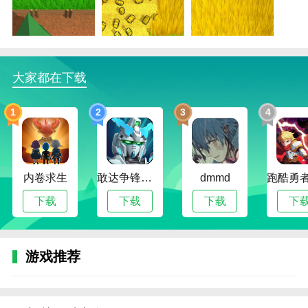
游戏优势
1.渐进式关卡挑战：游戏设有多个关卡，玩家需要
一个接一个地克服它们，才能逐渐解锁更高级别的挑战
和奖励。
大家都在下载
2.任务丰富多样：每个关卡设置不同的任务目标，
如在规定时间内完成割草量等，增加了游戏的挑战性和
1
2
3
4
趣味性。
3.商城资源扩展：玩家可以通过游戏商城购买新的
割草机和道具，提升游戏体验，轻松获得丰富奖励。
内卷求生
敢达争锋对决无限钻石版
dmmd
4.持续进步奖励：完成任务和挑战将获得丰厚的奖
下载
下载
下载
下
励，鼓励玩家不断前进，享受成长的乐趣。
游戏亮点
游戏推荐
1.放松休闲的首选：该游戏以其欢快的氛围和简单
的操作方式，成为玩家放松娱乐的理想选择。
2.丰富的体验享受：多样的场景设计，让玩家在游