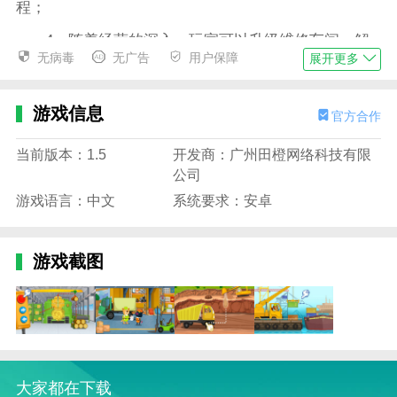
程；
4、随着经营的深入，玩家可以升级维修车间、解
无病毒
无广告
用户保障
展开更多
锁更多高端工具和配件，吸引更多客户，扩大店铺影响
力。
游戏信息
官方合作
真实挖掘机修理店最新版游戏玩法
1、玩家需根据每位客户带来的工程车故障，利用
当前版本：1.5
开发商：广州田橙网络科技有限
工具和检测仪器，进行精准的分析与维修操作；
公司
2、在维修过程中，玩家可以进行零件拆卸、更
游戏语言：中文
系统要求：安卓
换、润滑、喷漆等操作，提升挖掘机的性能与外观；
3、游戏设有时间限制和客户满意度系统，玩家需
游戏截图
合理安排维修任务的优先级，避免客户流失；
4、通过修复挖掘机获得收入，玩家可以用于购买
高级零件、扩展维修车间、培训员工，提升整体修理效
率。
真实挖掘机修理店最新版游戏特色
大家都在下载