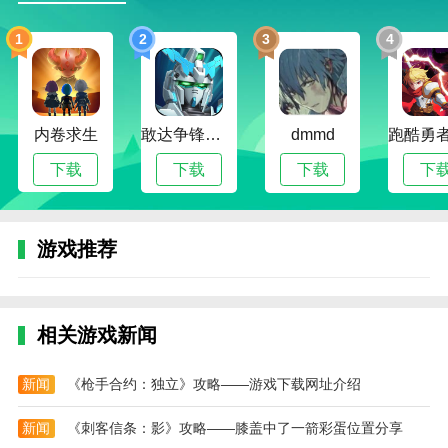
1、真实的维修流程模拟，每个螺丝、管路、零部
1
2
3
4
件都可以互动操作，感受仿佛在现实中动手修理；
2、多样的工程设备种类和随机故障系统，让每一
次维修任务都独一无二，富有挑战性；
内卷求生
敢达争锋对决无限钻石版
dmmd
3、细腻的3D画面与动态操作界面，呈现机械内部
构造的复杂美学，沉浸感十足；
下载
下载
下载
下
4、自由度高的经营系统，玩家可以根据自身喜好
打造个性化维修车间，实现从小作坊到连锁维修中心的
游戏推荐
转变。
真实挖掘机修理店最新版游戏内容
1、包含上百种真实机械部件与故障模型，玩家可
相关游戏新闻
以逐步学习各类设备的运作原理和修理技巧；
2、设有完整的经营系统，玩家可雇佣员工、调配
新闻
《枪手合约：独立》攻略——游戏下载网址介绍
维修流程、应对突发任务，提高店铺效率与口碑；
新闻
《刺客信条：影》攻略——膝盖中了一箭彩蛋位置分享
3、每日任务与限时订单系统，提供丰富的奖励和