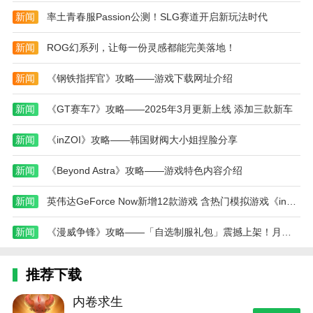
成就感，让玩家持续获得经营动力；
新闻
率土青春服Passion公测！SLG赛道开启新玩法时代
4、玩家还可参与竞赛挑战，完成高难度维修任
新闻
ROG幻系列，让每一份灵感都能完美落地！
务，与其他维修店展开评分比拼，赢取荣誉与资源。
新闻
《钢铁指挥官》攻略——游戏下载网址介绍
真实挖掘机修理店最新版游戏测评
真实挖掘机修理店最新版游戏以其逼真的机械模拟
新闻
《GT赛车7》攻略——2025年3月更新上线 添加三款新车
和丰富的经营玩法，为玩家带来了别具一格的休闲体
新闻
《inZOI》攻略——韩国财阀大小姐捏脸分享
验。无论是拆装零件的过程，还是诊断故障的细节操
作，都展现出高度的真实性与趣味性。游戏在模拟修理
新闻
《Beyond Astra》攻略——游戏特色内容介绍
的同时，融入了策略经营元素，让玩家在技术与管理之
间取得平衡，充满成就感和挑战性。若你热爱机械维
新闻
英伟达GeForce Now新增12款游戏 含热门模拟游戏《inZOI》攻略——
修、喜欢模拟经营，这款真实挖掘机修理店最新版游戏
将带你感受工程机械世界的精密与魅力，是不可错过的
新闻
《漫威争锋》攻略——「自选制服礼包」震撼上架！月光骑士与黑豹全新外观加入游戏！
模拟佳作。
本站为您提供真实挖掘机修理店 最新版的 手机游
推荐下载
戏 ，欢迎大家记住本站网址，本站是您下载安卓手游
内卷求生
app最好的网站！