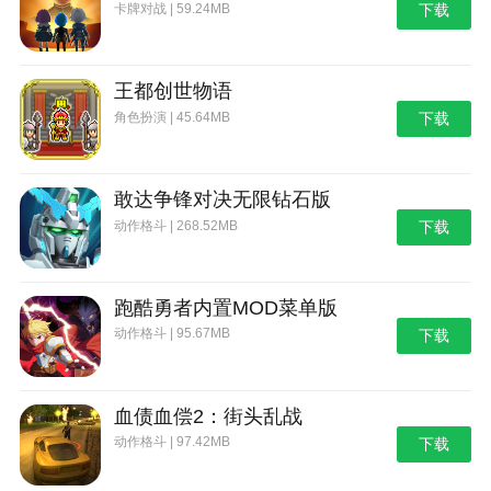
卡牌对战 | 59.24MB
下载
王都创世物语
角色扮演 | 45.64MB
下载
敢达争锋对决无限钻石版
动作格斗 | 268.52MB
下载
跑酷勇者内置MOD菜单版
动作格斗 | 95.67MB
下载
血债血偿2：街头乱战
动作格斗 | 97.42MB
下载