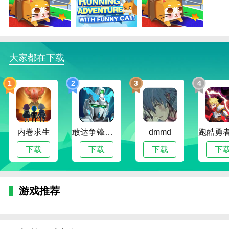
2、多样化的关卡场景和丰富的障碍设计，每一次
闯关都充满新鲜感和挑战性；
3、灵活多样的操作体验，玩家可以尽情发挥反应
大家都在下载
速度和技巧，体验极致的逃亡乐趣；
4、丰富的神喵养成系统和道具升级机制，让玩家
1
2
3
4
不断强化角色，轻松应对高难度挑战。
神喵逃亡游戏内容
1、【刺激闯关挑战】：控制神喵在各式障碍中灵
内卷求生
敢达争锋对决无限钻石版
dmmd
活穿梭，躲避陷阱，收集金币和宝物，完成关卡目标；
下载
下载
下载
下
2、【多样神喵选择】：不同神喵拥有独特技能和
外观，玩家可以根据喜好选择合适的角色冒险；
游戏推荐
3、【道具合成与使用】：关卡中收集材料，合成
强力道具，合理使用提升通关效率；
4、【活动与奖励】：定期举办闯关竞赛和限时活