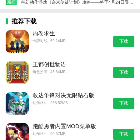
新闻
科幻动作游戏《奈米使徒计划》攻略——将于4月24日登陆主机平台
推荐下载
内卷求生
卡牌对战 | 59.24MB
下载
王都创世物语
角色扮演 | 45.64MB
下载
敢达争锋对决无限钻石版
动作格斗 | 268.52MB
下载
跑酷勇者内置MOD菜单版
动作格斗 | 95.67MB
下载