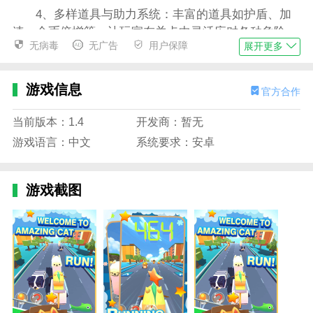
4、多样道具与助力系统：丰富的道具如护盾、加
速、金币倍增等，让玩家在关卡中灵活应对各种危险。
无病毒
无广告
用户保障
展开更多
神喵逃亡游戏特色
1、多场景冒险闯关：从绿意盎然的森林到冰雪覆
游戏信息
官方合作
盖的高山，关卡设计新颖，带来视觉和操作的双重享
受；
当前版本：1.4
开发商：暂无
2、宠物养成与技能升级：通过收集资源培养神
游戏语言：中文
系统要求：安卓
喵，提升其能力与特殊技能，增加闯关成功率；
3、挑战与成就系统：丰富的每日任务和成就目
游戏截图
标，激励玩家不断挑战自我，获取丰厚奖励；
4、趣味社交互动：内置排行榜和好友系统，支持
玩家比拼最高分数，分享闯关经验。
神喵逃亡游戏亮点
1、神喵逃亡游戏采用卡通风格的精美画面和生动
角色设计，营造轻松有趣的游戏氛围；