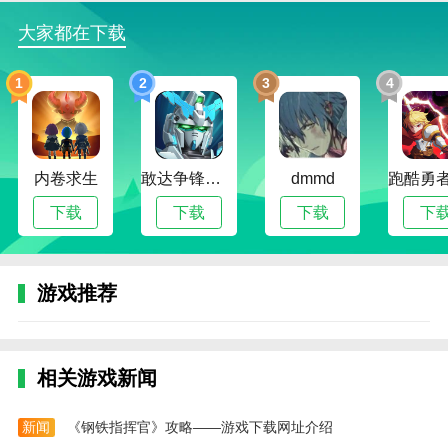
孙美琪疑案鬼佬官方版攻略
大家都在下载
1、进入游戏后，操作很简单，左侧是移动位置的
走向，下方的道具可以免费随便使用
1
2
3
4
2、游戏里的画面很逼真，建议戴耳机玩，打开手
电筒寻找线索
3、可以看见冰柜里有什么东西，可以使用放大镜
内卷求生
敢达争锋对决无限钻石版
dmmd
看看
下载
下载
下载
下
4、在墙壁的铁柜里看见甲壳虫，不要触碰说不定
有毒！
游戏推荐
孙美琪疑案鬼佬官方版更新日志
v1.0.0版本
-修复Bug-
相关游戏新闻
本站为您提供孙美琪疑案鬼佬的 手机游戏 ，欢迎
大家记住本站网址，本站是您下载安卓手游app最好的
新闻
《钢铁指挥官》攻略——游戏下载网址介绍
网站！