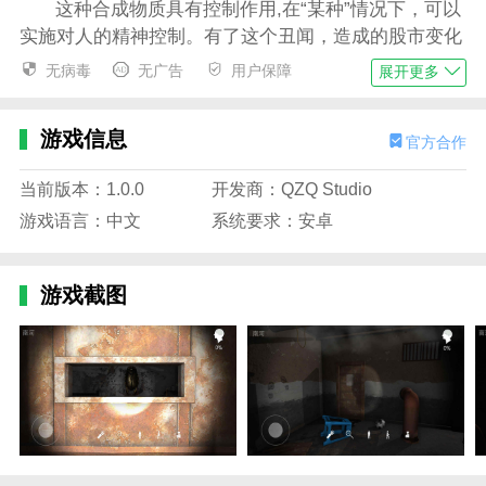
这种合成物质具有控制作用,在“某种”情况下，可以
实施对人的精神控制。有了这个丑闻，造成的股市变化
足以让他们捞一大笔。
无病毒
无广告
用户保障
展开更多
我恨我看错了那个女人，现在后悔已经来不及，我
对这些虫子的研究藏到了仓库后面的密室，如果我能活
游戏信息
官方合作
着离开......
当前版本：1.0.0
开发商：QZQ Studio
孙美琪疑案鬼佬官方版集锦
游戏语言：中文
系统要求：安卓
1、游戏剧本很完整，但能发现的线索非常少，把
线索拼凑起来，有什么可疑之处。
游戏截图
2、案件现场保存完好，注意细节是破案的关键，
有问题的地方无限接近真实。
3、支线剧情全部原创，与孙美琪主线合作，构建
完整的犯罪世界。 寻找杀人的真相。
4、所有的故事都藏在手机里。 太阳下山了，必须
一个人去现场探险。