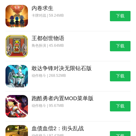
内卷求生
卡牌对战 | 59.24MB
下载
王都创世物语
角色扮演 | 45.64MB
下载
敢达争锋对决无限钻石版
动作格斗 | 268.52MB
下载
跑酷勇者内置MOD菜单版
动作格斗 | 95.67MB
下载
血债血偿2：街头乱战
动作格斗 | 97.42MB