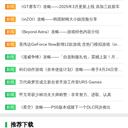
新闻
《GT赛车7》攻略——2025年3月更新上线 添加三款新车
新闻
《inZOI》攻略——韩国财阀大小姐捏脸分享
新闻
《Beyond Astra》攻略——游戏特色内容介绍
新闻
英伟达GeForce Now新增12款游戏 含热门模拟游戏《inZOI》攻略——
新闻
《漫威争锋》攻略——「自选制服礼包」震撼上架！月光骑士与黑豹全新外观加入游戏！
新闻
科幻动作游戏《奈米使徒计划》攻略——将于4月24日登陆主机平台
新闻
万代南梦宫成立新合资手游工作室URS Games
新闻
甲亢哥获少林功夫大师称赞：非常努力、进取、认真
新闻
《星空》攻略——PS5版本或随下一个DLC同步推出
推荐下载