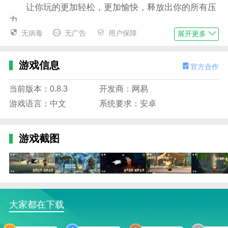
让你玩的更加轻松，更加愉快，释放出你的所有压
力。
无病毒
无广告
用户保障
展开更多
有着清新唯美的画面设计，呈现出了不一样的风
格。
游戏信息
官方合作
在这个如梦般的场景里面自由的遨游，没有任何的
限制。
当前版本：0.8.3
开发商：网易
sky
光遇
2025官服游戏亮点
游戏语言：中文
系统要求：安卓
有着非常广阔的世界，你也可以来这里探索。
在探索的过程当中，和来自世界各个不同的人们相
游戏截图
遇。
召唤自己的伙伴一起进行冒险探索，发展重要的线
索，快速解开所有的谜题。
在闯关的过程中也需要小心谨慎，还会出现很多的
大家都在下载
危险，确保时刻注意着。