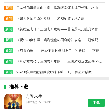
云野
新闻
三谋带你再临黄巾之乱！推翻汉室还是捍卫朝廷，将由你亲手书写
雨林
新闻
《超力兵团奇谭》攻略——游戏配置要求介绍
霞谷
新闻
《英雄立志传：三国志》攻略——著名景点历练具体作用介绍
墓土
新闻
《呪いの穢れ唄 鳴海龍也の回奇録》攻略——游戏配置要求介绍
禁阁
新闻
《幻兽帕鲁！ ～已经不想只做朋友了～》攻略——下载安装教程介绍
暴风眼
本站为您提供sky
光遇
2025官服的 手机游戏 ，欢
新闻
《英雄立志传：三国志》攻略——三国游戏玩成武侠 不靠兵马平定天下
迎大家记住本站网址，本站是您下载安卓手游app最好
新闻
Win10实用功能被微软砍掉!弹出日历不再显示秒数
的网站！
热门攻略
推荐下载
《
Sky
光遇
》热门功略
内卷求生
全表情解锁方法
卡牌对战 | 59.24MB
下载
全章节通
全地图博物馆图
晨岛物品
攻略汇总