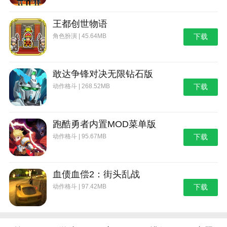
关攻略
鉴汇总
分布
有画质选
感恩先祖
禁阁怎么进
王都创世物语
红星星任务在哪
项吗
位置
角色扮演 | 45.64MB
下载
冥想怎么
云顶浮石
服饰怎么得
光之翼在哪
做
在哪
敢达争锋对决无限钻石版
动作格斗 | 268.52MB
下载
跑酷勇者内置MOD菜单版
动作格斗 | 95.67MB
下载
血债血偿2：街头乱战
动作格斗 | 97.42MB
下载