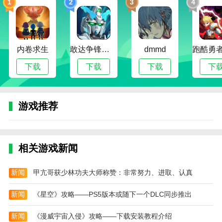
1
2
3
4
sky
光遇
游戏攻略
游戏内存在3种蜡烛，分别是
光遇
烛(白色)、星之烛
(中间有个星星)、当季蜡烛(红色)。
光遇
烛(白色)：通过每日刷图点亮蜡烛、净化(燃
内卷求生
敢达争锋对决无限钻石版
dmmd
烧)黑暗植物以及霞谷竞速积攒烛光获得，可用于升级
下载
下载
下载
下
先祖动作、兑换装扮以及赠送好友(每天1次，每次3支
蜡烛)
星之烛：在暴风眼内献祭光之翼兑换得到，比例为
游戏推荐
10:1，每周最多可献祭62个光之翼。星之烛可用于兑换
先祖光之翼，并获得高阶装扮兑换资格
当季蜡烛(红色)：完成限定季节先祖任务获得，常
相关游戏新闻
规每日2个任务，购买季卡后每日可额外完成2个任务。
另外，当天限定季节先祖所在地图会刷新当季蜡烛，点
新闻
甲亢哥获少林功夫大师称赞：非常努力、进取、认真
亮可收集烛光，积攒可获得当季蜡烛
新闻
《星空》攻略——PS5版本或随下一个DLC同步推出
sky
光遇
游戏地图整理
新闻
《漫威宇宙入侵》攻略——下载安装教程介绍
晨岛