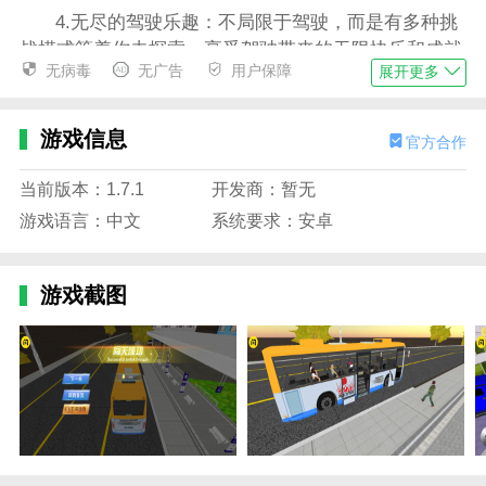
4.无尽的驾驶乐趣：不局限于驾驶，而是有多种挑
战模式等着你去探索，享受驾驶带来的无限快乐和成就
无病毒
无广告
用户保障
展开更多
感。
游戏优点
游戏信息
官方合作
1.挑战不可能的赛道：制作团队巧妙地设计了多个
极限赛道来测试你的驾驶技能和勇气。
当前版本：1.7.1
开发商：暂无
2.超酷的驾驶技能奖励积分：通过完成
漂移
和跳跃
游戏语言：中文
系统要求：安卓
等高难度操作，你不仅可以展示你的驾驶天赋，轻松获
得更高的分数。
游戏截图
3.多样的模式可供选择：游戏具有各种模式，如关
卡挑战，具有挑战性的职业车手，实时天梯比赛，迎合
不同玩家的需求。
4.实时竞技激情碰撞：天梯实时竞技模式让你与来
自世界各地的玩家同台竞技，体验速度与激情的碰撞，
争夺飙车王的宝座。