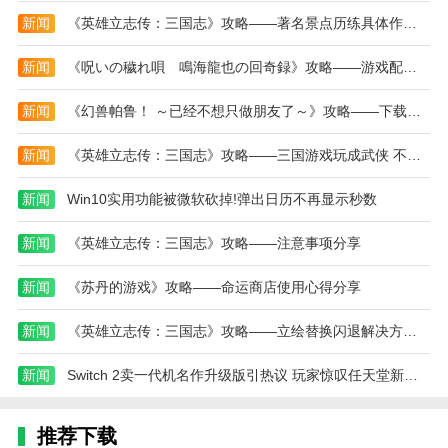
2.展示你的赛车技巧：运用你所学的赛车技巧在比
新闻
《英雄立志传：三国志》攻略——著名景点历练具体作用介绍
赛中展示你的实力，找到最好的机会超越你的对手，赢
得比赛。
新闻
《呪いの穢れ唄 鳴海龍也の回奇録》攻略——游戏配置要求介绍
3.配件更换，优化体验：在游戏中，可以更换各种
新闻
《幻兽帕鲁！ ～已经不想只做朋友了～》攻略——下载安装教程介绍
配件，增强驾驶感觉，让每一次驾驶都更顺畅，更享
受。
新闻
《英雄立志传：三国志》攻略——三国游戏玩成武侠 不靠兵马平定天下
4.不断挑战自我，突破自我：随着游戏的进行，挑
新闻
Win10实用功能被微软砍掉!弹出日历不再显示秒数
战的难度逐渐增加。玩家需要不断挑战自我，突破自己
的极限。
新闻
《英雄立志传：三国志》攻略——注意事项分享
编辑测评
新闻
《苏丹的游戏》攻略——命运商店使用心得分享
这款游戏可以让玩家自由驾驶一辆公共汽车，在各
种困难的地图上体验真正的驾驶感觉，还需要玩家成为
新闻
《英雄立志传：三国志》攻略——立绘替换闪退解决方法介绍
司机，安全把乘客送到指定的地点，自由完成各种任
新闻
Switch 2卖一代机名作升级版引热议 玩家惊叹任天堂新营销法
务，展示你的驾驶技能和技巧。
本站为您提供巴士运输模拟器 最新版的 手机游戏
推荐下载
，欢迎大家记住本站网址，本站是您下载安卓手游app