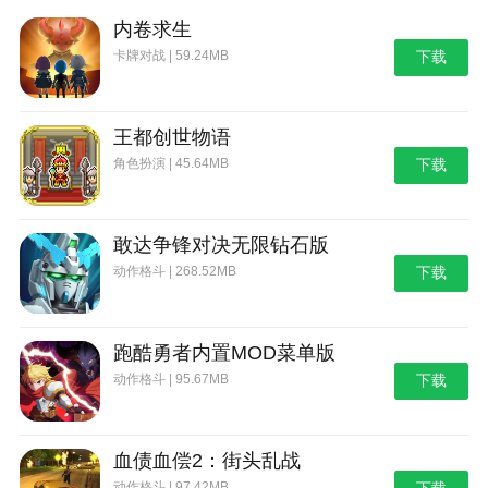
最好的网站！
内卷求生
卡牌对战 | 59.24MB
下载
王都创世物语
角色扮演 | 45.64MB
下载
敢达争锋对决无限钻石版
动作格斗 | 268.52MB
下载
跑酷勇者内置MOD菜单版
动作格斗 | 95.67MB
下载
血债血偿2：街头乱战
动作格斗 | 97.42MB