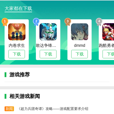
游戏玩法
大家都在下载
1.解锁豪华赛车模型：随着挑战的进行，更多的高
性能赛车模型将逐步解锁，展现终极速度和刺激。
1
2
3
4
2.个性化汽车改装：收集材料并前往商店进行个性
化改造，为您心爱的汽车提供全新的外观并提高其性
能。
内卷求生
敢达争锋对决无限钻石版
dmmd
3.避免碰撞，保护您的爱车：采用真实物理引擎打
下载
下载
下载
下
造，碰撞会导致屏幕剧烈晃动，影响操作。
4.驾驶感觉的持续优化：通过更换零部件等方式不
断提升驾驶感觉，让您每次驾驶都能体验到极致的舒适
游戏推荐
和流畅。
游戏亮点
1.车辆升级提升竞争力：玩家可以不断更换更先进
相关游戏新闻
的车辆参加比赛，使他们在面对更强大的对手时更具竞
争力。
新闻
《超力兵团奇谭》攻略——游戏配置要求介绍