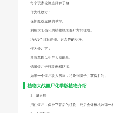
每个玩家轮流选择种子包
作为植物方：
保护红线左侧的草坪。
利用太阳强化的植物抵御僵尸方的猛攻。
消灭3个且标使僵尸远离你的草坪。
作为僵尸方：
放置墓碑以生产大脑能量。
选择僵尸进行攻击和防御。
如果一个僵尸攻入房屋，将吃到脑子并获得胜利。
植物大战僵尸化学版植物介绍
1、坚果墙
挡住僵尸，保护它背后的植物，死后会像樱桃炸弹一