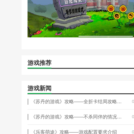
把它种植在墓碑上，它就能咬掉墓碑并生成樱桃炸弹
9、胆小菇狙击手
发射远程孢子，但敌人靠近时会胆小地缩进地里。
植物大战僵尸化学版游戏特色
1、实验室模式：玩家可以在实验室进行实验，解锁
游戏推荐
2、教程级别指导：初学者教程详细介绍了化学元素
3、升级系统：通过收集资源来升级植物，以提高其
4、多样化的挑战：除了传统的塔防模式外，还有各
游戏新闻
植物大战僵尸化学版游戏优势
《苏丹的游戏》攻略——全折卡结局攻略分享
1、寓教于乐：巧妙地将化学知识融入游戏，让玩家
《苏丹的游戏》攻略——不杀同伴的情况下消杀戮卡方法介绍
2、高度自由：玩家可以根据自己的喜好定制植物组
3、持续更新支持：开发团队定期发布新内容，包括
《乐客萌途》攻略——游戏配置要求介绍