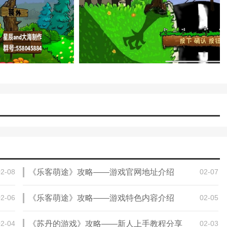
。
新的植物和化学配方，增强战斗力。
的基本知识以及如何在游戏中应用它们，帮助新玩家快速入门。
性能或解锁新的化学技能。
种游戏选项，如限时挑战和生存模式等供玩家探索。
02-08
《乐客萌途》攻略——游戏官网地址介绍
02-07
在享受乐趣的同时学习科学知识。
02-06
《乐客萌途》攻略——游戏特色内容介绍
02-05
合和防御策略，享受个性化的游戏体验。
植物、僵尸、关卡等，以保持游戏的新鲜感。
02-04
《苏丹的游戏》攻略——新人上手教程分享
02-03