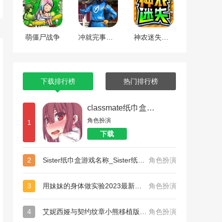
萌僵尸战争
冲就完事模拟器
神农迷失超超超变传奇
下载排行榜
热门排行榜
classmate纸巾盒系列_和散漫的同学一起生活纸巾盒
角色扮演
1
下载
2
Sister纸巾盒游戏名称_Sister纸巾盒
角色扮演
3
用妹妹的身体做实验2023最新版中心版下载_用妹妹的身体做实验2023最新版完美版
角色扮演
4
艾妮西娅与契约纹章小熊移植版手机安卓版_艾妮西娅与契约纹章小熊移植版扩展包版
角色扮演