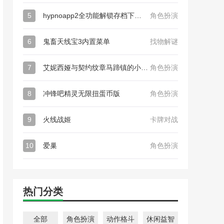
5
hypnoapp2全功能解锁存档下载_hypnoapp2全功能解锁存档
角色扮演
6
鬼畜天线宝3内置菜单
找物解谜
7
艾妮西娅与契约纹章马蹄镇的小圣女最新版_艾妮西娅与契约纹章马蹄镇的小圣女日版
角色扮演
8
冲锋吧精灵无限扭蛋币版
角色扮演
9
火线战姬
卡牌对战
10
爱巢
角色扮演
热门分类
全部
角色扮演
动作格斗
休闲益智