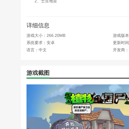
2、士豆地雷
炸飞碰到它的敌人，但安放后不需要一定时间启动。
3、寒冰射手
详细信息
随机射出赛冰豌豆和冰西瓜，伤害敌人的同时减慢敌
游戏大小：266.20MB
游戏版本：
4、喷火大嘴花
系统要求：安卓
更新时间：2
语言：中文
开发商：
喷射火焰攻击前方一只僵尸。
5、双重射手
游戏截图
一次随机发射两颗西瓜或豌豆。
6、小喷菇
在短距离内向敌人发射孢子和黄油。
7、喷射战士铺助炮台
作为玉米重型火炮的攻击系统，可以向敌人喷射黄油
8、墓碑肃清者