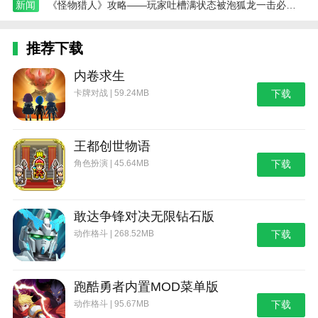
新闻
《怪物猎人》攻略——玩家吐槽满状态被泡狐龙一击必杀 网友支招吃大蒜
推荐下载
内卷求生
卡牌对战 | 59.24MB
下载
王都创世物语
角色扮演 | 45.64MB
下载
敢达争锋对决无限钻石版
动作格斗 | 268.52MB
下载
跑酷勇者内置MOD菜单版
动作格斗 | 95.67MB
下载