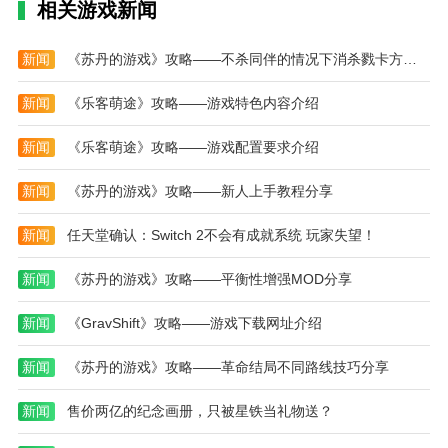
2、点击设置。
相关游戏新闻
3、点击账号绑定与安全。
新闻
《苏丹的游戏》攻略——不杀同伴的情况下消杀戮卡方法介绍
4、点击qq后面的已绑定，我们的手机界面就会出
现当前暂不支持解除绑定哦~，所以我们只能联系平台
新闻
《乐客萌途》攻略——游戏特色内容介绍
客服进行解绑。
新闻
《乐客萌途》攻略——游戏配置要求介绍
本站为您提供4399游戏盒 免广告版的 手机游戏 ，
欢迎大家记住本站网址，本站是您下载安卓手游app最
新闻
《苏丹的游戏》攻略——新人上手教程分享
好的网站！
新闻
任天堂确认：Switch 2不会有成就系统 玩家失望！
新闻
《苏丹的游戏》攻略——平衡性增强MOD分享
新闻
《GravShift》攻略——游戏下载网址介绍
新闻
《苏丹的游戏》攻略——革命结局不同路线技巧分享
新闻
售价两亿的纪念画册，只被星铁当礼物送？