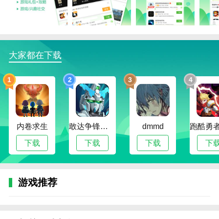
下载手机游戏。
3、软件小巧，无广告插件广告，内置安卓游戏都
经过严格的审核，让手机游戏玩家能够安安心心玩游
戏。
大家都在下载
4、除了游戏下载，还聚合了当下热门好玩的游戏
1
2
3
4
资讯，让你把握最新最酷的游戏动态。
4399游戏盒软件怎么查看实名认证信息
1、在4399游戏盒“我”界面点击右上角“设置”。
内卷求生
敢达争锋对决无限钻石版
dmmd
2、点击“个人资料”。
下载
下载
下载
下
3、找到“身份认证”选项。
4、最后就可以看到自己的实名认证信息了。
游戏推荐
4399游戏盒软件怎么解绑QQ
1、打开软件进入首页点击右下角我的。