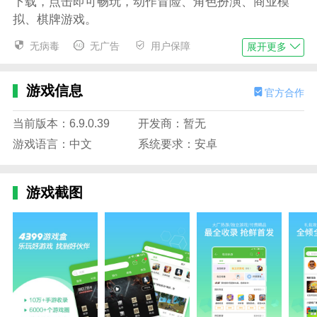
下载，点击即可畅玩，动作冒险、角色扮演、商业模
拟、棋牌游戏。
2、热门游戏：还有热门小游戏供你选择，无论你
无病毒
无广告
用户保障
展开更多
是爱popsatr，还是钓鱼高手，玩得开心，保卫萝
卜……在老虎游泳时都能找到！
游戏信息
官方合作
3、每日签到：每天签到可以获得金币，可以兑换
当前版本：6.9.0.39
开发商：暂无
充值金额。
游戏语言：中文
系统要求：安卓
4、热门推荐：首选游戏排行榜实时更新，实时推
荐超人气超好玩的手游页游。
游戏截图
4399游戏盒免广告版游戏亮点
1、它包含上万种的安卓游戏，想玩什么就玩什
么。轻轻松松将游戏下载到手机，让玩家轻轻松松享受
游戏乐趣。
2、4399游戏盒依靠4399公司强大的研发技术，
4399遍布全国各地服务器提供强大支持，让游戏下载比
通常快10倍。可以断点需求，随心所欲在不同网络环境