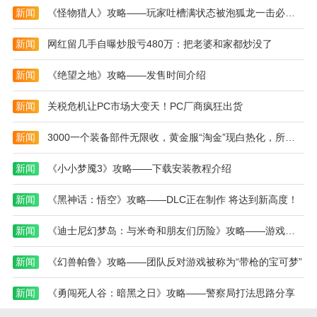
新闻
《怪物猎人》攻略——玩家吐槽满状态被泡狐龙一击必杀 网友支招吃大蒜
新闻
网红留几手自曝炒股亏480万：把老婆和家都炒没了
新闻
《绝望之地》攻略——发售时间介绍
新闻
关税危机让PC市场大变天！PC厂商疯狂出货
新闻
3000一个装备部件无限收，黄金服“淘金”现白热化，所有人全眼红了
新闻
《小小梦魇3》攻略——下载安装教程介绍
新闻
《黑神话：悟空》攻略——DLC正在制作 将达到新高度！
新闻
《迪士尼幻梦岛：与米奇和朋友们历险》攻略——游戏官网地址介绍
新闻
《幻兽帕鲁》攻略——团队反对游戏被称为“带枪的宝可梦”
新闻
《勇闯死人谷：暗黑之日》攻略——警察局打法思路分享