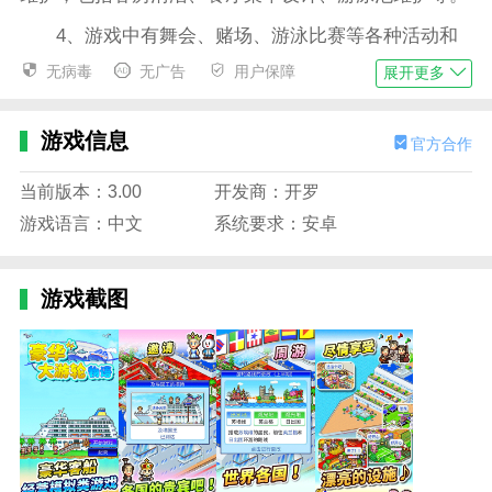
4、游戏中有舞会、赌场、游泳比赛等各种活动和
娱乐项目，给玩家带来更多乐趣和挑战。
无病毒
无广告
用户保障
展开更多
豪华大游轮物语无限钻石版集锦
1、在《豪华大游轮物语》中，玩家扮演富裕的邮
游戏信息
官方合作
轮船长，负责管理和运营自己的豪华邮轮。
当前版本：3.00
开发商：开罗
2、游戏中的游轮是一艘巨大豪华的船，拥有多处
游戏语言：中文
系统要求：安卓
甲板和设施，包括客房、餐厅和游泳池。
3、玩家需要通过完成任务和挑战获得金币和经验
游戏截图
值，用于升级游轮或解锁更多装饰选项。
4、游戏中有各种随机事件和任务等待玩家探索和
解决，增加了游戏的趣味性和挑战性。
豪华大游轮物语无限钻石版特色
1、玩家需要通过完成任务和挑战获得金币和经验
值，用于升级游轮或解锁更多装饰选项。