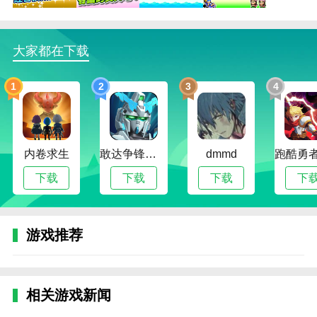
2、游戏中有各种随机事件和任务，等待玩家探索
解决，增加了游戏的趣味性和挑战性。
大家都在下载
3、玩家应合理安排和管理邮轮资源，包括员工、
设施和服务，以提供更好的游客体验。
1
2
3
4
4、游戏具有多种社交交互功能，玩家可以与其他
玩家交流、合作、竞争，提高游戏的互动性和乐趣。
豪华大游轮物语无限钻石版评测
内卷求生
敢达争锋对决无限钻石版
dmmd
游戏提供了丰富的玩法和多种装饰选项，玩家可以
下载
下载
下载
下
根据自己的喜好制作独特的游轮。游戏任务和挑战增加
了游戏的趣味性和挑战性，各种随机事件和社交互动功
能增加了游戏的互动性和乐趣。
游戏推荐
本站为您提供豪华大游轮物语 无限钻石版的 手机
游戏 ，欢迎大家记住本站网址，本站是您下载安卓手
游app最好的网站！
相关游戏新闻