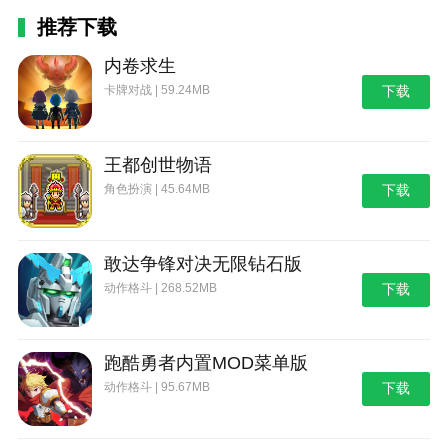
推荐下载
内卷求生
卡牌对战 | 59.24MB
下载
王都创世物语
角色扮演 | 45.64MB
下载
敢达争锋对决无限钻石版
动作格斗 | 268.52MB
下载
跑酷勇者内置MOD菜单版
动作格斗 | 95.67MB
下载