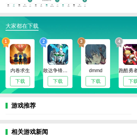
1.丰富的影视资源，高清流畅的播放体验，满足用
户的观看需求。
大家都在下载
2.强大的搜索功能和个性化推荐，使用户能够轻松
找到自己感兴趣的内容。
1
2
3
4
3.不断更新的影视库确保用户随时有新内容可看，
轻松在线看剧。
4.支持离线下载，允许用户在没有互联网连接的情
内卷求生
敢达争锋对决无限钻石版
dmmd
况下观看节目。
下载
下载
下载
下
编辑测评
这款软件凭借其海量的影视资源、智能的推荐系
统，成为市场上备受期待的影视娱乐应用，还整合了丰
游戏推荐
富的国内外影视资源，从热门大片、经典老电影、热门
电视剧、新动漫系列，可以让用户自由选择查看。
本站为您提供白菜影音 最新版的 手机游戏 ，欢迎
相关游戏新闻
大家记住本站网址，本站是您下载安卓手游app最好的