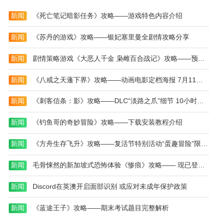
网站！
新闻
《死亡笔记暗影任务》攻略——游戏特色内容介绍
新闻
《苏丹的游戏》攻略——银妃塞里曼全剧情攻略分享
新闻
剧情策略游戏《大恶人千金 枭雌百合战记》攻略——预计于2025年7月24日在Steam上线!
新闻
《八戒之天蓬下界》攻略——动画电影定档海报 7月11日上映
新闻
《刺客信条：影》攻略——DLC“淡路之爪”细节 10小时内容、当地寻宝
新闻
《钓鱼哥的奇妙冒险》攻略——下载安装教程介绍
新闻
《方舟生存飞升》攻略——复活节特别活动“蛋趣冒险”限时开启，星耀DLC开放转移
新闻
毛骨悚然的新加坡式恐怖体验《惨痕》攻略—— 现已登陆Steam，限时9折优惠
新闻
Discord在英澳开启面部识别 或应对未成年保护政策
新闻
《蓝途王子》攻略——期末考试题目完整解析