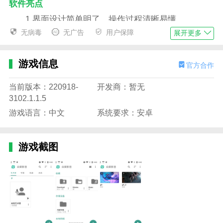
软件亮点
1.界面设计简单明了，操作过程清晰易懂。
无病毒
无广告
用户保障
展开更多
2.以影视为主题，充满了现代性和生命力。
3.配色舒适，视觉体验好，轻松自由看剧。
游戏信息
官方合作
4.结合文本和图像的指导教程帮助用户快速入门。
当前版本：220918-
开发商：暂无
软件集锦
3102.1.1.5
1.用户需要注册账号并登录才能使用所有功能，轻
游戏语言：中文
系统要求：安卓
松播放热门电影。
2.提供免费和付费两种服务模式，以满足不同用户
游戏截图
的需求。
3.优化播放速度和稳定性，增强用户体验。
4.提供24小时在线客服，解答用户在使用过程中遇
到的任何问题。
软件优点