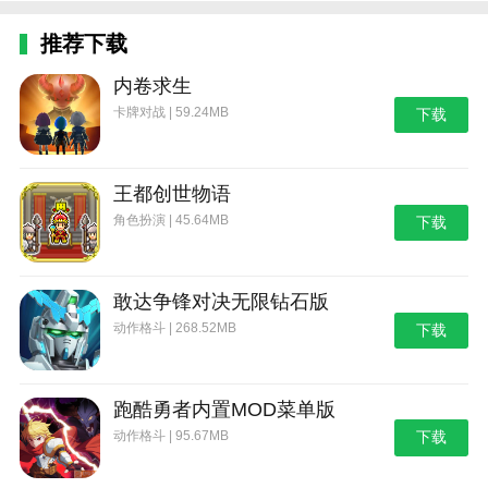
推荐下载
内卷求生
卡牌对战 | 59.24MB
下载
王都创世物语
角色扮演 | 45.64MB
下载
敢达争锋对决无限钻石版
动作格斗 | 268.52MB
下载
跑酷勇者内置MOD菜单版
动作格斗 | 95.67MB
下载