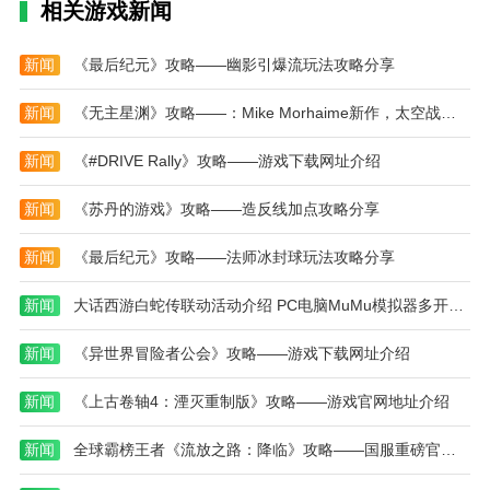
相关游戏新闻
挂机才会赢游戏测评
新闻
《最后纪元》攻略——幽影引爆流玩法攻略分享
挂机才会赢游戏完美结合了文字冒险的沉浸体验与
挂机玩法的轻松便捷。它既适合喜欢剧情探索的玩家，
新闻
《无主星渊》攻略——：Mike Morhaime新作，太空战术的无限可能
也满足了忙碌用户对无压力游戏的需求。丰富多彩的剧
情与多样的成长路线，让游戏内容耐玩不单调。自动化
新闻
《#DRIVE Rally》攻略——游戏下载网址介绍
的挂机机制，让你在放松休闲的同时，也能感受到角色
不断变强的乐趣。如果你想体验一款能边玩边放手的文
新闻
《苏丹的游戏》攻略——造反线加点攻略分享
字冒险游戏，挂机才会赢游戏无疑是不错的选择。
新闻
《最后纪元》攻略——法师冰封球玩法攻略分享
本站为您提供挂机才会赢的 手机游戏 ，欢迎大家
记住本站网址，本站是您下载安卓手游app最好的网
新闻
大话西游白蛇传联动活动介绍 PC电脑MuMu模拟器多开同步远程教程
站！
新闻
《异世界冒险者公会》攻略——游戏下载网址介绍
新闻
《上古卷轴4：湮灭重制版》攻略——游戏官网地址介绍
新闻
全球霸榜王者《流放之路：降临》攻略——国服重磅官宣！先锋测试年内启动