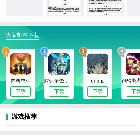
3、【多样成长路线】：支持多样角色搭配与发展
方向，策略自由度高；
4、【适合碎片时间】：随时上线查看进度，体验
持续成长的满足感。
大家都在下载
挂机才会赢游戏内容
1
2
3
4
1、玩家通过选择冒险方向和战斗策略，推动故事
发展，遇见各种神秘事件和挑战；
2、开启挂机后，角色将自动进行冒险、战斗和探
内卷求生
敢达争锋对决无限钻石版
dmmd
索，无需手动操作；
下载
下载
下载
下
3、玩家可以通过文字剧情选择不同的成长路线，
影响角色属性和故事走向；
4、收集装备和资源，提升角色能力，解锁更多剧
游戏推荐
情和事件；
5、定期查看挂机进度，领取奖励，调整策略，体
验持续成长的满足感。