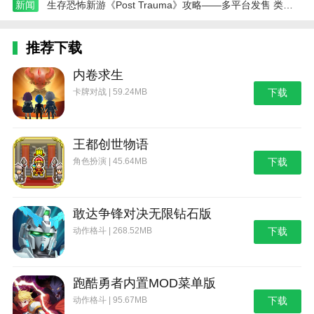
新闻
生存恐怖新游《Post Trauma》攻略——多平台发售 类寂静岭风格
推荐下载
内卷求生
卡牌对战 | 59.24MB
下载
王都创世物语
角色扮演 | 45.64MB
下载
敢达争锋对决无限钻石版
动作格斗 | 268.52MB
下载
跑酷勇者内置MOD菜单版
动作格斗 | 95.67MB
下载