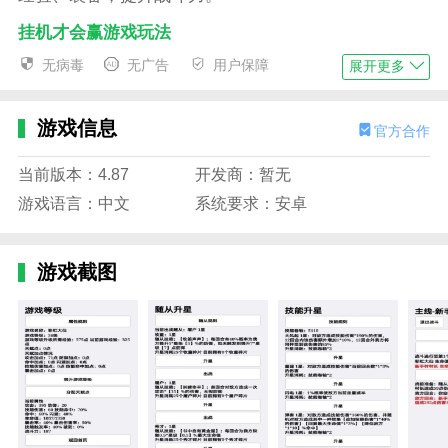
挂机才会赢游戏玩法
1、【策略选择】：在关键节点选择不同选项，影
无病毒
无广告
用户保障
展开更多
响剧情进展与结局；
2、【自动战斗】：开启挂机模式，角色自动战斗
游戏信息
官方合作
和升级，轻松积累资源；
当前版本：4.87
开发商：暂无
3、【装备养成】：系统自动分配装备和技能点，
游戏语言：中文
系统要求：安卓
玩家可调整优先方向；
4、【剧情解锁】：完成特定任务解锁新的剧情章
游戏截图
节和角色故事。
挂机才会赢游戏优势
1、【真正轻松】：无需手动操作，只需偶尔调整
策略即可持续进展；
2、【丰富文字体验】：剧情丰富、文字描写细
腻，带来身临其境的冒险感；