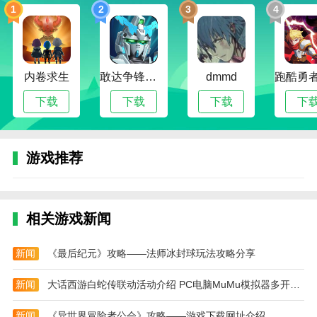
植物大战僵尸新指导版怎么玩
1
2
3
4
1、进入游戏后点击冒险模式开始闯关。
2、点击冒险模式后可以选择想要游玩的关卡和难
度。
内卷求生
敢达争锋对决无限钻石版
dmmd
3、选好后需要挑选当前关卡里使用的植物，选好
下载
下载
下载
下
植物后就会正式开始。
4、正式开始后消耗阳光可以种植不同的植物，拖
游戏推荐
动植物就可以将其种植在不同的位置。
5、牛头的角色会随机给出不同的指导，这些事件
会有各种效果。
相关游戏新闻
6、击败僵尸有几率会掉落钻石，钻石可以用来升
级植物获得各种效果。
新闻
《最后纪元》攻略——法师冰封球玩法攻略分享
7、种植植物消灭关卡里的僵尸boss就可以通关。
新闻
大话西游白蛇传联动活动介绍 PC电脑MuMu模拟器多开同步远程教程
植物大战僵尸新指导版部分合成大全
新闻
《异世界冒险者公会》攻略——游戏下载网址介绍