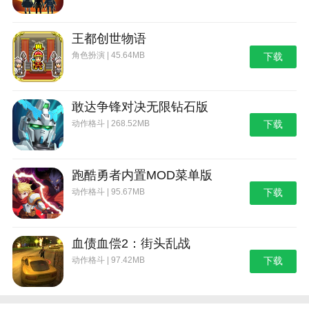
倭瓜由于其拥有超级火炬树桩的的能力，可以点燃超级
桃子弹，点燃后每次弹跳都会爆炸，将其和究极樱桃射
手组合在一起非常好用。
王都创世物语
角色扮演 | 45.64MB
下载
四、究极樱桃战神
1、合成配方：超级大嘴花+樱桃大嘴花。
敢达争锋对决无限钻石版
2、效果：僵尸靠近会进行啃咬，造成1000点伤害
动作格斗 | 268.52MB
下载
的同时恢复生命值，吐出樱桃炸弹，对血量低于2000的
僵尸可直接秒杀并回满血，非常值得一提的是，该究极
植物不怕车辆的碾压，堪称地面最强的盾。
跑酷勇者内置MOD菜单版
五、究极大喷菇
动作格斗 | 95.67MB
下载
1、合成配方：超级大喷菇+超级魅惑菇。
2、效果：究极大喷菇会对僵尸进行持续攻击，每
血债血偿2：街头乱战
0。5秒对本行所有僵尸造成60伤害并减速，有概率魅惑
动作格斗 | 97.42MB
下载
生命值低于50%的僵尸，魅惑时在魅惑僵尸所在格创建
伤害为500的爆炸。