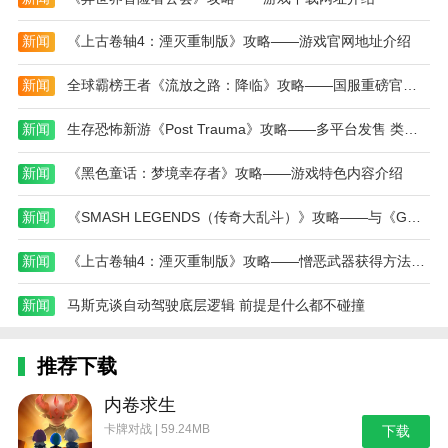
一、魅惑帝
1、合成配方：魅惑菇+魅惑菇。
新闻
《上古卷轴4：湮灭重制版》攻略——游戏官网地址介绍
2、效果：魅帝菇每过30秒可以随机召唤一只僵尸
新闻
全球霸榜王者《流放之路：降临》攻略——国服重磅官宣！先锋测试年内启动
作战：高坚果橄榄球、失去报纸的樱桃读报、雪橇冰
车、学者僵尸。
新闻
生存恐怖新游《Post Trauma》攻略——多平台发售 类寂静岭风格
二、究极樱桃射手
新闻
《黑色童话：梦境幸存者》攻略——游戏特色内容介绍
1、合成配方：超级樱桃射手+樱桃机枪射手。
新闻
《SMASH LEGENDS（传奇大乱斗）》攻略——与《GUILTY GEAR[em_4oSi] STRIVE 》攻略——开展联动
2、效果：究极樱桃射手每1.5秒发射四枚伤害为
新闻
《上古卷轴4：湮灭重制版》攻略——憎恶武器获得方法介绍
300的子弹，子弹在击中僵尸后产生爆炸效果，爆炸为
3×3的范围伤害。
新闻
马斯克谈自动驾驶底层逻辑 前提是什么都不碰撞
三、究极火爆莴苣
1、合成配方：窝炬+火爆倭瓜。
推荐下载
2、效果：植物子弹穿过究极火爆莴苣时附带燃烧
内卷求生
效果，对僵尸造成灼伤，每穿过20发子弹产生一个火爆
卡牌对战 | 59.24MB
下载