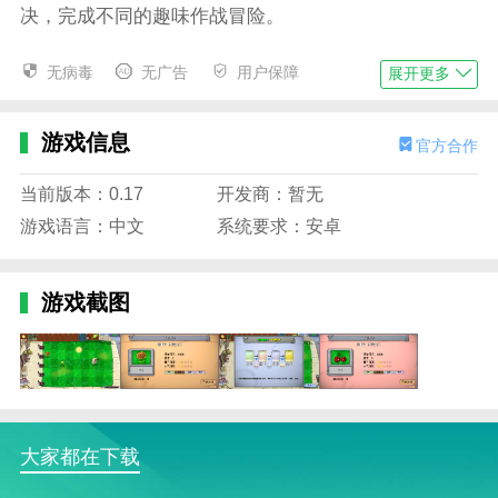
决，完成不同的趣味作战冒险。
3、不断的进行各种塔防挑战，参与更多精彩的对
无病毒
无广告
用户保障
展开更多
决，体验全新的游戏乐趣。
4、游戏保留了原作的趣味性，加入了新的玩法，
游戏信息
官方合作
增加了一些趣味性。
植物大战僵尸新指导版游戏亮点
当前版本：0.17
开发商：暂无
游戏语言：中文
系统要求：安卓
1、需要合理布置各种植物，利用它们的技能和特
点来抵御僵尸的进攻。
2、需要敏锐的观察力与精准的操作技巧，才能够
游戏截图
在复杂的环境中脱颖而出。
3、多样的游戏模式与丰富的玩法设计，给你无尽
的乐趣与无限的可能性。
4、游戏提供了丰富的关卡，每一关都存在不同的
大家都在下载
玩法以及挑战。