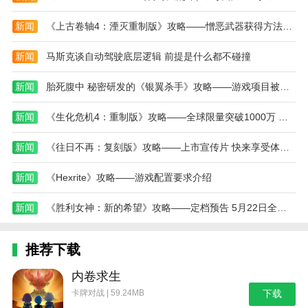
在繁华的城市里，直接开一家漂亮的主题餐厅是可
能的。
新闻
《上古卷轴4：湮灭重制版》攻略——憎恶武器获得方法介绍
进入剧情挑战后，也需要让自己了解不同的任务目
新闻
马斯克谈自动驾驶底层逻辑 前提是什么都不碰撞
标。
每次承担各种任务，都需要提高自己的商业管理和
新闻
胎死腹中 秘密研发的《银翼杀手》攻略——游戏项目被取消
烹饪技能。
新闻
《生化危机4：重制版》攻略——全球限量突破1000万 系列最速
本站为您提供souppot汤锅 游戏中文版的 手机游戏
，欢迎大家记住本站网址，本站是您下载安卓手游app
新闻
《往日不再：复刻版》攻略——上市宣传片 快来享受体验吧！
最好的网站！
新闻
《Hexrite》攻略——游戏配置要求介绍
新闻
《胜利女神：新的希望》攻略——定档预告 5月22日全平台上线
推荐下载
内卷求生
卡牌对战 | 59.24MB
下载