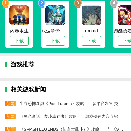
1
2
3
4
游戏的主要任务是经营好餐厅，迅速为更多的客人
提供服务。
创造各种合理的任务，让更多的玩家管理好自己的
餐厅。
内卷求生
敢达争锋对决无限钻石版
dmmd
下载
下载
下载
下
souppot汤锅游戏中文版怎么玩
选择食材：玩家需要根据不同的汤料要求选择合适
的食材和调味料。
游戏推荐
切菜和搅拌：选手需要快速准确地切菜和搅拌，以
保证汤的口感和质量。
控制火候：玩家需要控制好火候，确保汤不会烧糊
相关游戏新闻
或煮过头。
新闻
生存恐怖新游《Post Trauma》攻略——多平台发售 类寂静岭风格
调味和盘子：玩家需要根据汤的味道来调味，然后
装盘并呈现给顾客。
新闻
《黑色童话：梦境幸存者》攻略——游戏特色内容介绍
souppot汤锅游戏中文版游戏评价
新闻
《SMASH LEGENDS（传奇大乱斗）》攻略——与《GUILTY GEAR[em_4oSi] STRIVE 》攻略——开展联动