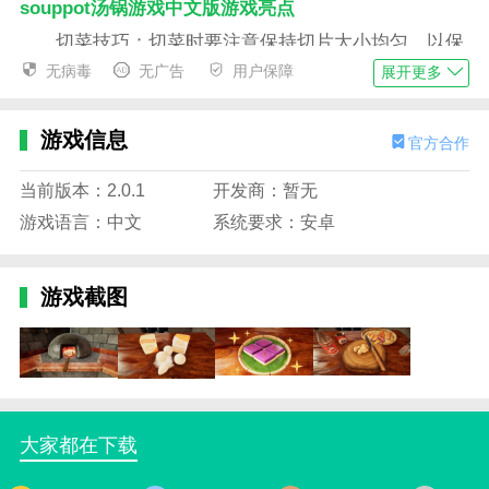
souppot汤锅游戏中文版游戏亮点
切菜技巧：切菜时要注意保持切片大小均匀，以保
证汤的质地和口感。
无病毒
无广告
用户保障
展开更多
画面有3D的感觉。当你玩游戏时，你可以感受到游
戏中食物的香气飘过屏幕。这太现实了!!
游戏信息
官方合作
游戏中的烹饪环境可以说是非常适合大多数人的。
当前版本：2.0.1
开发商：暂无
在欢快的音乐中烹饪时，人完全沉浸其中，无法自拔，
游戏语言：中文
系统要求：安卓
幸福的感觉是压倒性的!
让每个玩家解锁更多的食谱，并帮助他们的商店快
游戏截图
速发展。
souppot汤锅游戏中文版游戏特色
游戏中的烹饪过程非常逼真。玩家需要实际操作各
种厨房工具，如刀和炉灶。
丰富的食材选择：游戏提供了多种食材和调味料，
大家都在下载
玩家可以根据自己的口味制作不同的汤。