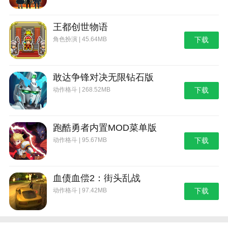
王都创世物语
角色扮演 | 45.64MB
下载
敢达争锋对决无限钻石版
动作格斗 | 268.52MB
下载
跑酷勇者内置MOD菜单版
动作格斗 | 95.67MB
下载
血债血偿2：街头乱战
动作格斗 | 97.42MB
下载