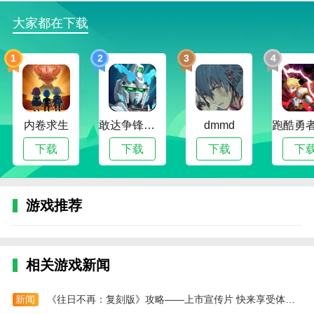
视角，这可以让你的沉浸式体验更具吸引力。
大家都在下载
玩家被困在一个阴暗可怕的老房子里，而可怕的奶
奶在房子周围巡逻，寻找玩家的下落。
1
2
3
4
玩家的目标是通过寻找线索和解决谜题，在规定的
时间内找到逃离老房子的方法。
恐怖奶奶2联机版2025最新版怎么玩
内卷求生
敢达争锋对决无限钻石版
dmmd
在游戏开始前，熟悉老房子的地图布局，了解每个
下载
下载
下载
下
房间的位置和功能，以便在逃跑时快速找到目标。
与队友一起合理分配收集到的物品和武器，确保每
个人都有足够的装备来应对可怕的奶奶的追击。
游戏推荐
在游戏中保持冷静和理性。不要被可怕的气氛吓
倒。合理分配时间和精力，制定有效的逃生计划。
相关游戏新闻
与队友保持沟通，共同制定逃生方案，通过在线功
能相互协作，提高逃生成功率。
新闻
《往日不再：复刻版》攻略——上市宣传片 快来享受体验吧！
恐怖奶奶2联机版2025最新版游戏评价