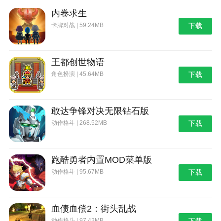
内卷求生
卡牌对战 | 59.24MB
下载
王都创世物语
角色扮演 | 45.64MB
下载
敢达争锋对决无限钻石版
动作格斗 | 268.52MB
下载
跑酷勇者内置MOD菜单版
动作格斗 | 95.67MB
下载
血债血偿2：街头乱战
动作格斗 | 97.42MB