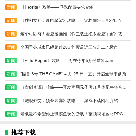
新闻
《Hexrite》攻略——游戏配置要求介绍
游戏支持多人同时在线。玩家可以通过创建或加入
房间与朋友或其他玩家组成团队。
新闻
《胜利女神：新的希望》攻略——定档预告 5月22日全平台上线
在组成团队后，玩家需要一起探索老房子的每个角
新闻
这个可以有！漫威漫画推《铁血战士绝杀漫威宇宙》攻略——
落，寻找隐藏的线索和物品。
游戏设置了大量的谜题和线索。玩家需要通过观
新闻
全国千兆城市已经超过200个 覆盖近三分之二地级市
察、思考和推理来找到解决谜题的方法。
新闻
《Auto Rogue》攻略——将在今年5月登陆Steam
这些谜题和线索不仅增加了游戏的挑战性，还让玩
家在解决谜题的过程中获得成就感和满足感。
新闻
“怪兽 8号 THE GAME” 4 月 25 日（五）开启全球事前预约！
本站为您提供恐怖奶奶2 联机版2025最新版的 手机
新闻
《古剑奇谭》攻略——开发商网元圣唐账号体系将整合至腾讯
游戏 ，欢迎大家记住本站网址，本站是您下载安卓手
游app最好的网站！
新闻
《炮舰外交：预备装弹》攻略——游戏下载网址介绍
新闻
老板最不希望你上班摸鱼玩的游戏！整顿职场题材RPG《恶魔会社：入职》攻略——正式上架Steam
推荐下载