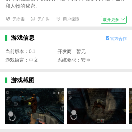
和人物的秘密。
恐怖奶奶2联机版2025最新版游戏亮点
无病毒
无广告
用户保障
展开更多
每一个决定都可能是通往自由之路上的关键一步。
被包围时，它更加流畅和富有表现力。
游戏信息
官方合作
游戏通过昏暗的灯光、诡异的环境和恐怖的音效，
成功营造出令人毛骨悚然的恐怖氛围。
当前版本：0.1
开发商：暂无
游戏语言：中文
系统要求：安卓
支持多人在线合作。这意味着玩家可以邀请好友一
起游戏，共同面对可怕的挑战。
游戏截图
谜题和线索不仅增加了游戏的挑战性，还让玩家在
解决谜题的过程中获得极大的满足感和成就感。
恐怖奶奶2联机版2025最新版游戏特色
游戏的主题是可怕的逃跑。玩家们必须逃离这所房
子，分秒必争。
游戏的音乐和场景都非常逼真。玩家处于第一人称