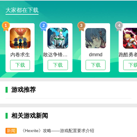
抽仅需消耗8个通票。
大家都在下载
2、此外，新手池设有保底机制，确保玩家在第50
抽时必定获得金色品质物品，按八折计算即40个通票可
1
2
3
4
保底出金。
角色UP池规则
1、角色UP池不享受任何折扣，保底机制为90抽必
内卷求生
敢达争锋对决无限钻石版
dmmd
定出金。
下载
下载
下载
下
2、在该池中，首次出金有概率非当期UP角色，称
为小保底，第二次出金则必定为当期UP角色，称为大
保底。
游戏推荐
3、若玩家在角色UP池中未达到出金条件，其抽取
次数将累积至下一次抽取，直至出金为止。
相关游戏新闻
武器池规则
1、武器池的保底机制相对优越，通常玩家在80抽
新闻
《Hexrite》攻略——游戏配置要求介绍