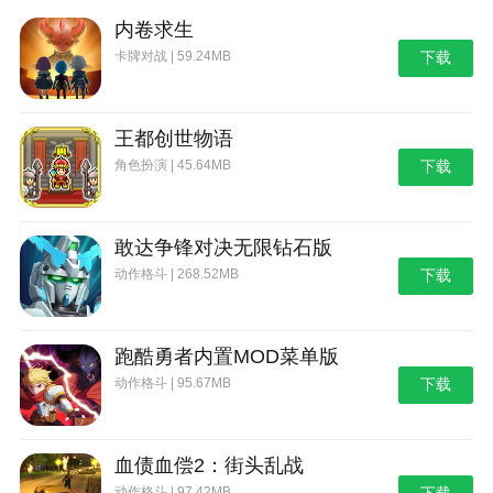
2、自定义抽牌设置：允许玩家根据个人喜好调整
内卷求生
抽牌参数，如单次或十次连续抽牌、有限池等，增强游
卡牌对战 | 59.24MB
下载
戏的灵活性。
3、成就系统：完成特定任务可以获得成就奖励，
王都创世物语
激励玩家探索更多可能性。
角色扮演 | 45.64MB
下载
4、轻松愉快的音乐：背景音乐活泼欢快，营造出
轻松的游戏氛围，缓解等待结果时的紧张情绪。
敢达争锋对决无限钻石版
星穹铁道抽卡模拟器游戏优势
动作格斗 | 268.52MB
下载
1、无需实际货币投资：完全免费。所有的抽卡机
会都是通过游戏内的活动或任务获得的，避免了花钱的
压力。
跑酷勇者内置MOD菜单版
2、随时随地玩：支持离线模式，即使网络不好，
动作格斗 | 95.67MB
下载
也能享受游戏。
3、定期内容更新：开发团队将根据原创作品更新
血债血偿2：街头乱战
和节日等特殊时期推出限时活动和新卡，以保持游戏的
动作格斗 | 97.42MB