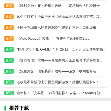
以内即可获得金色品质武器。
新闻
《胜利女神：新的希望》攻略——定档预告 5月22日全平台上线
2、与角色UP池类似，武器池首次出金有概率非当
期UP武器，称为小保底;第二次出金则必定为当期UP武
新闻
这个可以有！漫威漫画推《铁血战士绝杀漫威宇宙》攻略——
器，称为大保底。
新闻
全国千兆城市已经超过200个 覆盖近三分之二地级市
3、需要注意的是，若玩家在当期武器池中未抽到
UP武器，则下一次抽取时的大小保底将不会继承。
新闻
《Auto Rogue》攻略——将在今年5月登陆Steam
常驻池规则
新闻
“怪兽 8号 THE GAME” 4 月 25 日（五）开启全球事前预约！
1、常驻池中包含五星光锥和五星角色，保底机制
新闻
《古剑奇谭》攻略——开发商网元圣唐账号体系将整合至腾讯
为90抽必定出金。
2、在常驻池中，玩家抽取到武器和角色的概率是
新闻
《炮舰外交：预备装弹》攻略——游戏下载网址介绍
相等的。
新闻
老板最不希望你上班摸鱼玩的游戏！整顿职场题材RPG《恶魔会社：入职》攻略——正式上架Steam
星穹铁道抽卡模拟器游戏特色
新闻
逆增长！《光与影：33号远征队》攻略——Steam峰值超12万
1、丰富的卡片类型：涵盖从SSR到R级别的所有类
型的卡片，每张卡片都有其独特的背景故事和能力描
述。
推荐下载