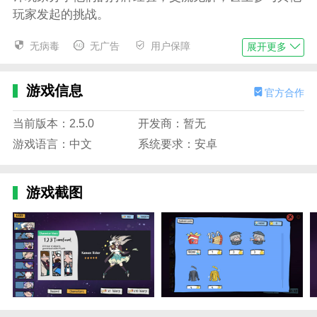
玩家发起的挑战。
星穹铁道抽卡模拟器怎么玩
无病毒
无广告
用户保障
展开更多
1、打开星穹铁道抽卡模拟器，进入游戏如图，点
击右下角warp可模拟抽卡，支持单抽和十连;
游戏信息
官方合作
2、这里以十连为例，游戏真实模拟抽卡的全部过
程，点击右上角skip可跳过动画;
当前版本：2.5.0
开发商：暂无
游戏语言：中文
系统要求：安卓
3、抽卡结束后会显示抽卡结果，除紫卡和橙卡外
被恶搞设计成立垃圾袋和香蕉;
游戏截图
4、成功抽中橙卡角色后会有特殊动画;
5、大家还可给角色更换服装等，自定义角色的造
型。
星穹铁道抽卡模拟器卡池介绍
新手池规则
1、新手池为玩家提供八折抽卡优惠，即进行10连