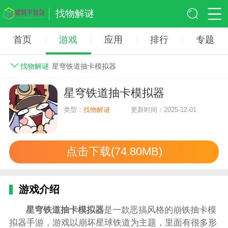
找物解谜
首页
游戏
应用
排行
专题
找物解谜
星穹铁道抽卡模拟器
星穹铁道抽卡模拟器
类型：
找物解谜
更新时间：2025-12-01
点击下载(74.80MB)
游戏介绍
星穹铁道抽卡模拟器
是一款恶搞风格的崩铁抽卡模
拟器手游，游戏以崩坏星球铁道为主题，里面有很多形