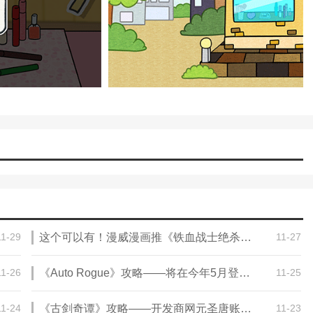
，欢迎大家记住本站网址，本站是您下载安卓手游app最好的网站！
11-29
这个可以有！漫威漫画推《铁血战士绝杀漫威宇宙》攻略——
11-27
11-26
《Auto Rogue》攻略——将在今年5月登陆Steam
11-25
11-24
《古剑奇谭》攻略——开发商网元圣唐账号体系将整合至腾讯
11-23