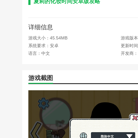
夏莉的化妆时间安卓版攻略
1、进入到游戏之后，我们需要查看游戏角色的妆容
2、记录好之后，我们就可以开始游戏了，首先我们
详细信息
3、卷好之后第一步，在右下角找到美瞳盒然后选择
游戏大小：45.54MB
游戏版本：
系统要求：安卓
更新时间：2
4、然后使用遮瑕膏将脸上的瑕疵遮住；
语言：中文
开发商：
5、在使用眉笔进行眉毛的美化；
6、然后打开眼影盒对眼睛的边缘进行修饰；
游戏截图
7、在拿出眼影笔进行画出眼影让眼睛更加有神；
8、然后用眉毛夹子睫毛将眼睫毛夹得上翘；
9、最后画上口红和腮红就差不多完成了。
夏莉的化妆时间安卓版评测
这是卡通风格的化妆礼服游戏。游戏很有趣。可以以
为了角色打造更加明亮动人的眼睛，可以从深邃迷人的妆