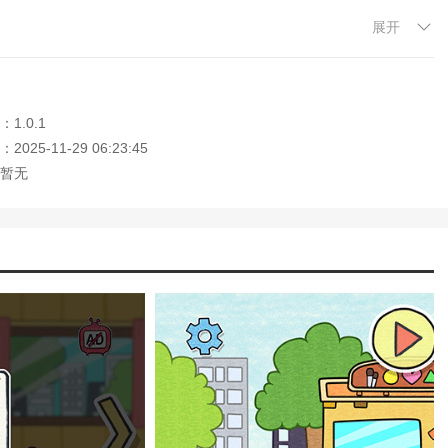
展开
，将其记录下来或者截图下来；
用卷发棒把头发卷起来以便更好的化妆；
红色的美瞳进行穿戴；
1.0.1
025-11-29 06:23:45
暂无
夏利为主角，制作多种妆容。戴上充满个性的镜片，可以涂多种腮红。
容中冲破所有关卡，成为合格的化妆师。