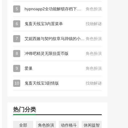
5
hypnoapp2全功能解锁存档下载_hypnoapp2全功能解锁存档
角色扮演
6
鬼畜天线宝3内置菜单
找物解谜
7
艾妮西娅与契约纹章马蹄镇的小圣女最新版_艾妮西娅与契约纹章马蹄镇的小圣女日版
角色扮演
8
冲锋吧精灵无限扭蛋币版
角色扮演
9
爱巢
角色扮演
10
鬼畜天线宝3剧情版
找物解谜
热门分类
全部
角色扮演
动作格斗
休闲益智