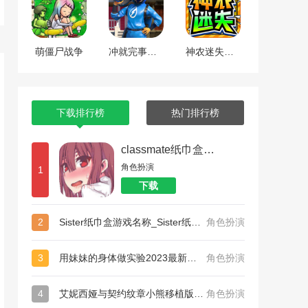
萌僵尸战争
冲就完事模拟器
神农迷失超超超变传奇
下载排行榜
热门排行榜
classmate纸巾盒系列_和散漫的同学一起生活纸巾盒
角色扮演
1
下载
2
Sister纸巾盒游戏名称_Sister纸巾盒
角色扮演
3
用妹妹的身体做实验2023最新版中心版下载_用妹妹的身体做实验2023最新版完美版
角色扮演
4
艾妮西娅与契约纹章小熊移植版手机安卓版_艾妮西娅与契约纹章小熊移植版扩展包版
角色扮演