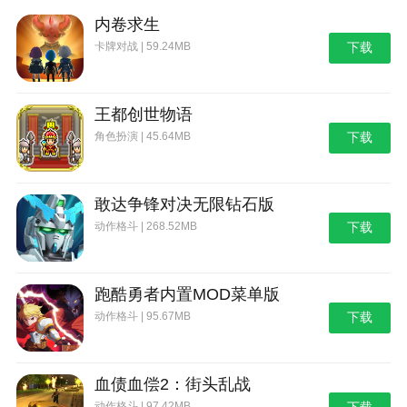
第二关通关攻略1、第二关开始的场景依然是一个
内卷求生
停尸房，但是有一个不小的变化，就是会出现灵魂，注
卡牌对战 | 59.24MB
下载
意观察红色发光物体，那就是你的灵魂，注意收集，最
后你的灵魂将有能力带你离开这里。
王都创世物语
2、出门进入右边第一个门。
角色扮演 | 45.64MB
下载
3、进门之后可以看到两个大衣柜，留意一下，等
下逃命躲起来用得到。
敢达争锋对决无限钻石版
4、接着往前走，在你尝试打开第二扇门的时候，
会碰到敌人，掉头跑回刚才的衣柜躲起来。
动作格斗 | 268.52MB
下载
5、回到我们刚才试图打开的那扇门，可以找到第
二个灵魂。
跑酷勇者内置MOD菜单版
6、回到柜子位置，从柜子右侧的门进去。进去之
动作格斗 | 95.67MB
下载
后，会出现眼睛，二话不说往柜子跑回去。
7、然后出门，出门的时候会碰到一个行走的怪
血债血偿2：街头乱战
物，但是没有攻击性，无视它，继续往下走会触发一个
动作格斗 | 97.42MB