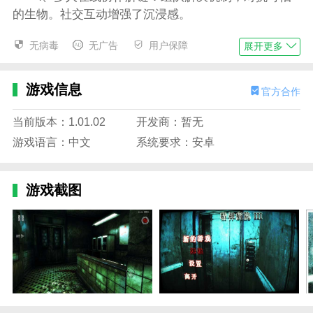
的生物。社交互动增强了沉浸感。
精神病院
3第4关找出口怎么过
无病毒
无广告
用户保障
展开更多
玩家进入
精神病院
3的第四关时，会提示需要找到
一件物品，于是我们又要逐一搜寻，要提醒的是，本次
游戏信息
官方合作
的找到一样物品，还要躲避时刻会出来的敌人!出来后
向左拐会看到眼睛提示有敌人出现。
当前版本：1.01.02
开发商：暂无
1、看到出现后迅速跑回入口处，消失后去左边通
游戏语言：中文
系统要求：安卓
道
2、在两个路口还会看到眼睛，于是退回选择右侧
游戏截图
通道
3、在右侧通道会有许多拿刀的假人，不用担心，
没有攻击性!
4、直走后，看到路口，还是选择右侧的通道，查
看后没有有价值的线索
5、返回后直走向左拐，进入第一个屋子查看，会