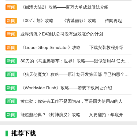
新闻
《崩溃大陆2》攻略——百万大单成就做法介绍
5、从厕所走出来，直接走到尽头，可以看到一个
病房，在病床的床头柜找到一份文件。上面是医院的记
新闻
《007计划》攻略——《古墓丽影》攻略——传闻再起 或现身夏日游戏节
录，大概说病人情况基本稳定，没有攻击倾向。
新闻
业界清流？EA确认公司没有游戏涨价的计划
6、然后回到一开始的岔路口，右转上楼梯。
7、到二楼之后，左转，一直走到尽头，用钥匙开
新闻
《Liquor Shop Simulator》攻略——下载安装教程介绍
门。
新闻
80刀的《马里奥赛车：世界》攻略——疑似使用AI 任天堂出面否认
8、进门之后好像是一个漏电的电线闪个不停，靠
近以后就屏幕一黑，应该是触发了剧情。
新闻
《猎天使魔女》攻略——原计划开发第四部 早已构思全新三部曲
9、出门，回到一楼，下楼梯左转，会发现电梯门
新闻
《Worldwide Rush》攻略——游戏下载网址介绍
已经打开了。
新闻
黄仁勋：你失去工作不是因为AI，而是因为使用AI的人
10、进电梯，出来之后可以在停尸台上看到一封遗
书，内容就是这一切都是一个叫Alice的女孩干的。
新闻
能超越经典？《封神演义》攻略——又要翻拍：年底开机 共40集
11、搞定之后回电梯，Alice就会出来吓我们一下，
同时触发了剧情。
推荐下载