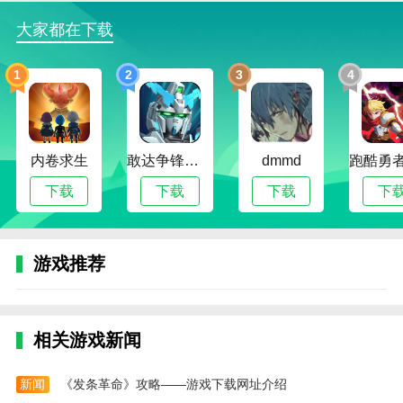
出现危险，等待消失后上楼，之后就会找到出口的大
大家都在下载
门!
1
2
3
4
6、本关会有纠错设置，也就是，如果你走错路
了，会不停的有眼睛等危险出现!
精神病院
3部分游戏攻略
内卷求生
敢达争锋对决无限钻石版
dmmd
第一关通关攻略1、《
精神病院
3》第一关进入医院
后，注意左边的诊台，可以拿起一封信，上面大概就是
下载
下载
下载
下
告诉我们这里很危险，不要到处乱跑。
2、一路往前走，到岔路口右转，在快进入厕所的
游戏推荐
时候，会有提示叫你躲进厕所。
3、但是躲进厕所以后会出现眼睛，没关系，打开
一个厕所门进去，一定要等到眼睛完全消失以后才能出
相关游戏新闻
去，不然就挂了。
4、眼睛消失之后走到洗手台，可以拿到一把钥
新闻
《发条革命》攻略——游戏下载网址介绍
匙。