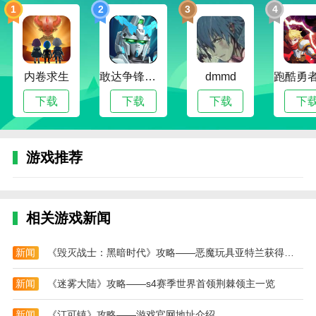
1
2
3
4
3、游戏内设有成就系统，完成收藏、升级、互动
等任务即可解锁稀有道具或新鱼种；
4、还原真实鱼类生态，每种鱼类都有独立的生活
习性、活动区域和互动方式，极具代入感。
内卷求生
敢达争锋对决无限钻石版
dmmd
养鱼达人3D游戏优势
下载
下载
下载
下
1、【海底奇观一览无遗，仿佛置身真实水族馆】
采用全景3D建模与细腻动态表现，展现每一条鱼的细节
游戏推荐
美；
2、【定制化系统全面开放，打造梦想中的水下世
界】从鱼类选择到场景布局，每一个细节都由你掌控；
相关游戏新闻
3、【多样化互动机制，喂食换装趣味满满】与鱼
儿亲密互动，触发专属动作和隐藏彩蛋，提升幸福指
新闻
《毁灭战士：黑暗时代》攻略——恶魔玩具亚特兰获得位置介绍
数；
新闻
《迷雾大陆》攻略——s4赛季世界首领荆棘领主一览
4、【离线收益系统贴心设计，轻松养鱼无压力】
即使离线也能持续收获金币和经验，助力轻松成长。
新闻
《汀可镇》攻略——游戏官网地址介绍