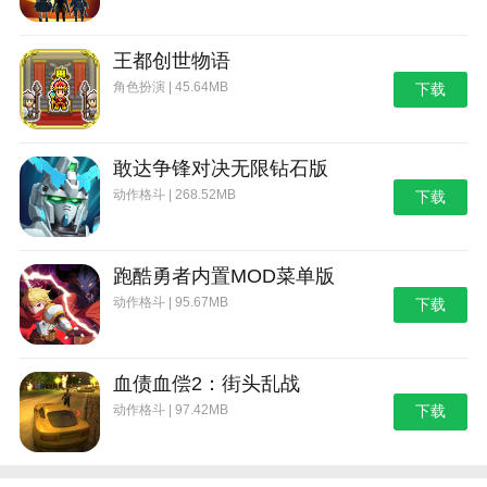
王都创世物语
角色扮演 | 45.64MB
下载
敢达争锋对决无限钻石版
动作格斗 | 268.52MB
下载
跑酷勇者内置MOD菜单版
动作格斗 | 95.67MB
下载
血债血偿2：街头乱战
动作格斗 | 97.42MB
下载