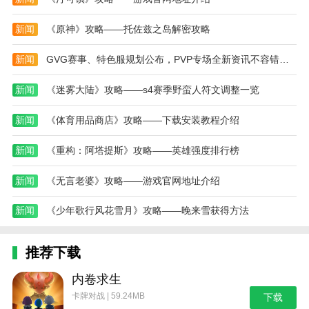
养鱼达人3D游戏测评
新闻
《原神》攻略——托佐兹之岛解密攻略
养鱼达人3D游戏是一款兼具观赏性与养成趣味的治
愈系模拟游戏。无论是喜欢安静放松的玩家，还是热衷
新闻
GVG赛事、特色服规划公布，PVP专场全新资讯不容错过！互通版最新进度爆料～
于收集解锁的养成控，都能在这个梦幻的水族世界中找
到属于自己的节奏。高清3D画质展现出令人惊叹的海底
新闻
《迷雾大陆》攻略——s4赛季野蛮人符文调整一览
细节，搭配治愈系音效与丰富鱼种，为玩家打造一个如
新闻
《体育用品商店》攻略——下载安装教程介绍
梦似幻的水下空间。无论你是上班族、学生党还是萌新
玩家，都能随时开启一段悠然自在的养鱼之旅。如果你
新闻
《重构：阿塔提斯》攻略——英雄强度排行榜
喜欢养成、治愈、收集类型的游戏，那么养鱼达人3D游
戏将是你放松心情的理想选择。
新闻
《无言老婆》攻略——游戏官网地址介绍
本站为您提供养鱼达人3D的 手机游戏 ，欢迎大家
新闻
《少年歌行风花雪月》攻略——晚来雪获得方法
记住本站网址，本站是您下载安卓手游app最好的网
站！
推荐下载
内卷求生
卡牌对战 | 59.24MB
下载