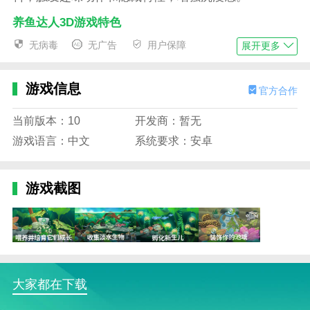
养鱼达人3D游戏特色
1、3D写实画风：采用高清建模还原海洋生态，水
无病毒
无广告
用户保障
展开更多
波光影动态真实，带来视觉享受；
2、鱼种丰富多样：收录百种海洋与淡水鱼类，从
游戏信息
官方合作
热带小丑鱼到深海发光鱼，应有尽有；
当前版本：10
开发商：暂无
3、轻松放置养成：无需长时间操作，上线即可领
游戏语言：中文
系统要求：安卓
取收益，轻松升级水族箱与鱼类；
4、主题场景切换：支持更换不同风格的水族背
游戏截图
景，如冰川海域、珊瑚丛林、梦幻深海等。
养鱼达人3D游戏内容
1、操作简单易上手，适合各年龄段玩家，通过拖
动、点击即可完成各种养殖操作；
2、玩家可自定义水族布局，选择灯光、水流、背
大家都在下载
景音乐等，打造专属水下氛围；